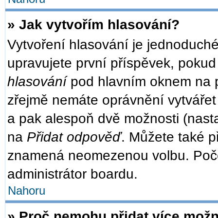
» Jak vytvořím hlasování?
Vytvoření hlasování je jednoduché
upravujete první příspěvek, pokud 
hlasování
pod hlavním oknem na př
zřejmě nemáte oprávnění vytvářet 
a pak alespoň dvě možnosti (nast
na
Přidat odpověď
. Můžete také př
znamená neomezenou volbu. Počet
administrátor boardu.
Nahoru
» Proč nemohu přidat více možn