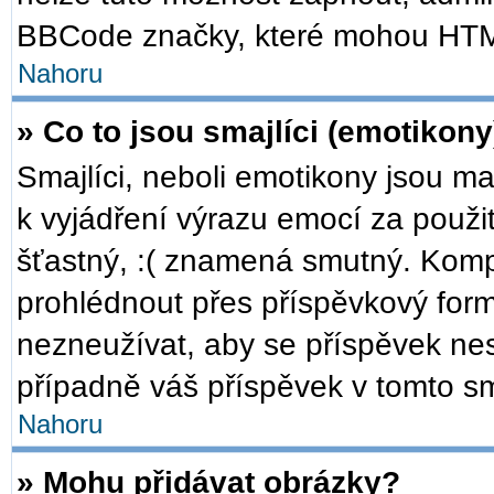
BBCode značky, které mohou HTM
Nahoru
» Co to jsou smajlíci (emotikony
Smajlíci, neboli emotikony jsou ma
k vyjádření výrazu emocí za použi
šťastný, :( znamená smutný. Komp
prohlédnout přes příspěvkový formu
nezneužívat, aby se příspěvek ne
případně váš příspěvek v tomto s
Nahoru
» Mohu přidávat obrázky?