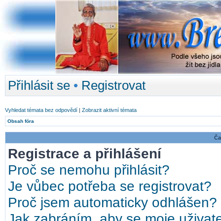
Přihlásit se
•
Registrovat
Vyhledat témata bez odpovědí
|
Zobrazit aktivní témata
Obsah fóra
Ča
Registrace a přihlášení
Proč se nemohu přihlásit?
Je vůbec potřeba se registrovat?
Proč jsem automaticky odhlášen?
Jak zabráním, aby se moje uživat