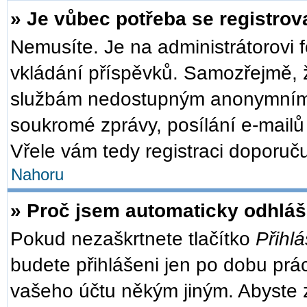
» Je vůbec potřeba se registrov
Nemusíte. Je na administrátorovi fó
vkládání příspěvků. Samozřejmě, ž
službám nedostupným anonymním u
soukromé zprávy, posílání e-mailů 
Vřele vám tedy registraci doporuču
Nahoru
» Proč jsem automaticky odhlá
Pokud nezaškrtnete tlačítko
Přihlá
budete přihlášeni jen po dobu prác
vašeho účtu někým jiným. Abyste zů