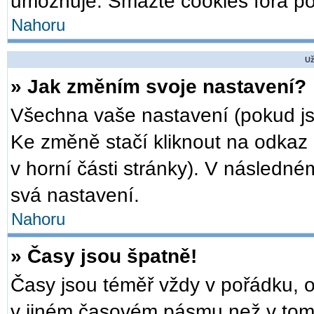
umožňuje. Smažte cookies fóra po
Nahoru
Už
» Jak změním svoje nastavení?
Všechna vaše nastavení (pokud jst
Ke změně stačí kliknout na odkaz
v horní části stránky). V následné
svá nastavení.
Nahoru
» Časy jsou špatně!
Časy jsou téměř vždy v pořádku, o
v jiném časovém pásmu než v tom,