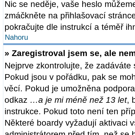
Nic se neděje, vaše heslo můžeme
zmáčkněte na přihlašovací stránce
pokračujte dle instrukcí a téměř ih
Nahoru
» Zaregistroval jsem se, ale nem
Nejprve zkontrolujte, že zadáváte
Pokud jsou v pořádku, pak se moh
věcí. Pokud je umožněna podpora CO
odkaz
…a je mi méně než 13 let
, 
instrukce. Pokud toto není ten pří
Některé boardy vyžadují aktivaci 
administrátorem před tím, než se b