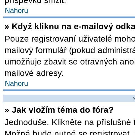
příspěvků snížit.
Nahoru
» Když kliknu na e-mailový odka
Pouze registrovaní uživatelé moho
mailový formulář (pokud administrá
umožňuje zbavit se otravných anon
mailové adresy.
Nahoru
V
» Jak vložím téma do fóra?
Jednoduše. Klikněte na příslušné 
Možná bude nutné se registrovat, 