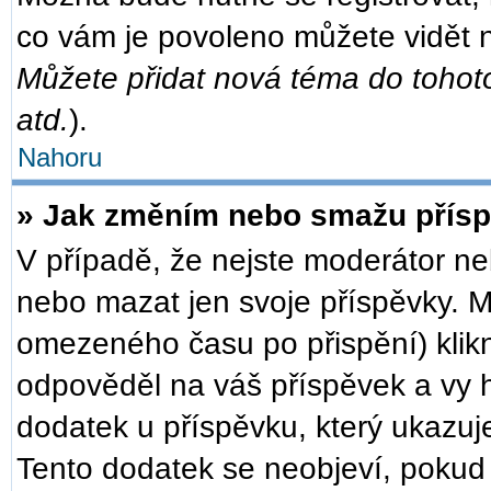
co vám je povoleno můžete vidět n
Můžete přidat nová téma do tohoto
atd.
).
Nahoru
» Jak změním nebo smažu přís
V případě, že nejste moderátor ne
nebo mazat jen svoje příspěvky. M
omezeného času po přispění) klikn
odpověděl na váš příspěvek a vy h
dodatek u příspěvku, který ukazuje,
Tento dodatek se neobjeví, poku