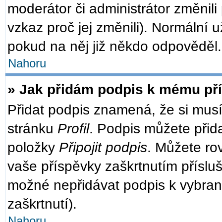
moderátor či administrátor změnili
vzkaz proč jej změnili). Normální
pokud na něj již někdo odpověděl.
Nahoru
» Jak přidám podpis k mému př
Přidat podpis znamená, že si musít
stránku
Profil
. Podpis můžete přid
položky
Připojit podpis
. Můžete ro
vaše příspěvky zaškrtnutím přísluš
možné nepřidávat podpis k vybra
zaškrtnutí).
Nahoru