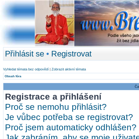
Přihlásit se
•
Registrovat
Vyhledat témata bez odpovědí
|
Zobrazit aktivní témata
Obsah fóra
Ča
Registrace a přihlášení
Proč se nemohu přihlásit?
Je vůbec potřeba se registrovat?
Proč jsem automaticky odhlášen?
Jak zabráním, aby se moje uživat