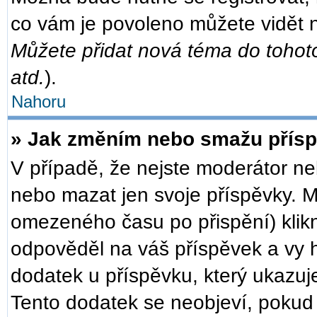
co vám je povoleno můžete vidět n
Můžete přidat nová téma do tohoto
atd.
).
Nahoru
» Jak změním nebo smažu přís
V případě, že nejste moderátor ne
nebo mazat jen svoje příspěvky. M
omezeného času po přispění) klikn
odpověděl na váš příspěvek a vy h
dodatek u příspěvku, který ukazuje,
Tento dodatek se neobjeví, poku