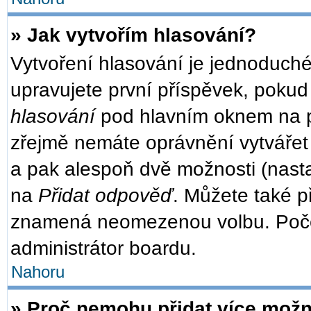
» Jak vytvořím hlasování?
Vytvoření hlasování je jednoduché
upravujete první příspěvek, pokud 
hlasování
pod hlavním oknem na př
zřejmě nemáte oprávnění vytvářet 
a pak alespoň dvě možnosti (nast
na
Přidat odpověď
. Můžete také př
znamená neomezenou volbu. Počet
administrátor boardu.
Nahoru
» Proč nemohu přidat více možn