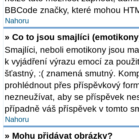
BBCode značky, které mohou HTM
Nahoru
» Co to jsou smajlíci (emotikony
Smajlíci, neboli emotikony jsou ma
k vyjádření výrazu emocí za použi
šťastný, :( znamená smutný. Komp
prohlédnout přes příspěvkový formu
nezneužívat, aby se příspěvek ne
případně váš příspěvek v tomto s
Nahoru
» Mohu přidávat obrázky?