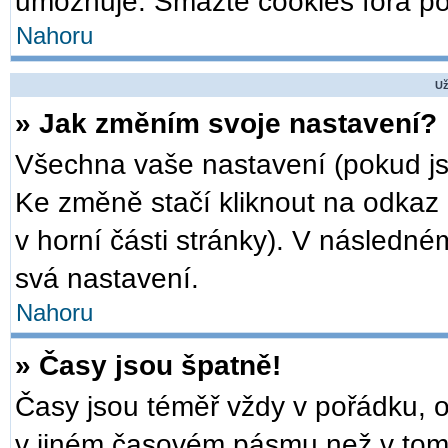
umožňuje. Smažte cookies fóra po
Nahoru
Už
» Jak změním svoje nastavení?
Všechna vaše nastavení (pokud jst
Ke změně stačí kliknout na odkaz
v horní části stránky). V následné
svá nastavení.
Nahoru
» Časy jsou špatně!
Časy jsou téměř vždy v pořádku, o
v jiném časovém pásmu než v tom,