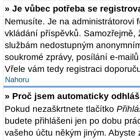
» Je vůbec potřeba se registrov
Nemusíte. Je na administrátorovi fó
vkládání příspěvků. Samozřejmě, ž
službám nedostupným anonymním u
soukromé zprávy, posílání e-mailů 
Vřele vám tedy registraci doporuču
Nahoru
» Proč jsem automaticky odhlá
Pokud nezaškrtnete tlačítko
Přihlá
budete přihlášeni jen po dobu prác
vašeho účtu někým jiným. Abyste zů