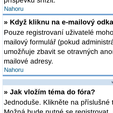
příspěvků snížit.
Nahoru
» Když kliknu na e-mailový odka
Pouze registrovaní uživatelé moho
mailový formulář (pokud administrá
umožňuje zbavit se otravných anon
mailové adresy.
Nahoru
V
» Jak vložím téma do fóra?
Jednoduše. Klikněte na příslušné 
Možná bude nutné se registrovat, 