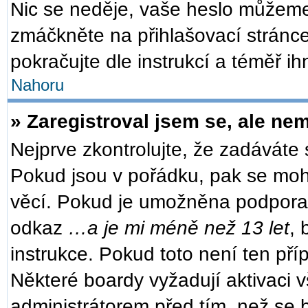
Nic se neděje, vaše heslo můžeme
zmáčkněte na přihlašovací stránce
pokračujte dle instrukcí a téměř ih
Nahoru
» Zaregistroval jsem se, ale nem
Nejprve zkontrolujte, že zadáváte
Pokud jsou v pořádku, pak se moh
věcí. Pokud je umožněna podpora CO
odkaz
…a je mi méně než 13 let
, 
instrukce. Pokud toto není ten pří
Některé boardy vyžadují aktivaci 
administrátorem před tím, než se b