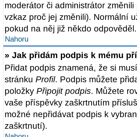
moderátor či administrátor změnili
vzkaz proč jej změnili). Normální
pokud na něj již někdo odpověděl.
Nahoru
» Jak přidám podpis k mému př
Přidat podpis znamená, že si musít
stránku
Profil
. Podpis můžete přid
položky
Připojit podpis
. Můžete ro
vaše příspěvky zaškrtnutím přísluš
možné nepřidávat podpis k vybra
zaškrtnutí).
Nahoru