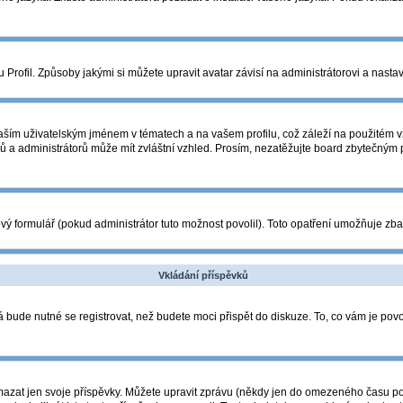
Profil. Způsoby jakými si můžete upravit avatar závisí na administrátorovi a nasta
ším uživatelským jménem v tématech a na vašem profilu, což záleží na použitém vz
orů a administrátorů může mít zvláštní vzhled. Prosím, nezatěžujte board zbytečným
ý formulář (pokud administrátor tuto možnost povolil). Toto opatření umožňuje zba
Vkládání příspěvků
 bude nutné se registrovat, než budete moci přispět do diskuze. To, co vám je pov
azat jen svoje příspěvky. Můžete upravit zprávu (někdy jen do omezeného času po p