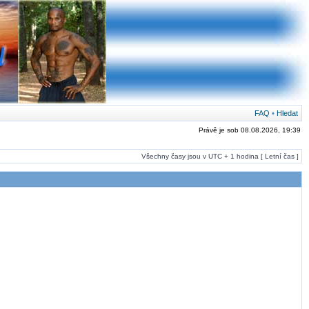
FAQ
•
Hledat
Právě je sob 08.08.2026, 19:39
Všechny časy jsou v UTC + 1 hodina [ Letní čas ]