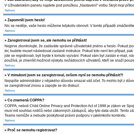
V Uživatelském panelu najdete pod položkou „Nastavení“ volbu
Skrýt moji příto
Nahoru
» Zapomněl jsem heslo!
Nic se neděje, vaše heslo můžeme kdykoliv obnovit. V tomto případě zmáčkněte 
Nahoru
» Zaregistroval jsem se, ale nemohu se přihlásit!
Nejprve zkontrolujte, že zadáváte správné uživatelské jméno a heslo. Pokud jso
let
, budete muset následovat zaslané instrukce. Pokud toto není ten případ, pak 
jste se registrovali, byli byste k tomuto vyzváni. Pokud vám byl zaslán e-mail, 
používá, je zmenšit možnost výskytu
nežádoucích
uživatelů, kteří se snaží pouze
Nahoru
» V minulosti jsem se zaregistroval, ovšem nyní se nemohu přihlásit?!
Nejspíše administrátor z nějakého důvodu smazal váš účet. To mohlo být z důvodu,
se zaregistrovat znovu a zapojte se do diskuzí.
Nahoru
» Co znamená COPPA?
COPPA, neboli Child Online Privacy and Protection Act of 1998 je zákon ve Spoje
musí mít souhlas rodičů nebo zákonných zástupců, aby tyto data uložil. Tento zák
Teams nemůže a nebude poskytovat právni podporu v jakémkoliv kontextu.
Nahoru
» Proč se nemohu registrovat?