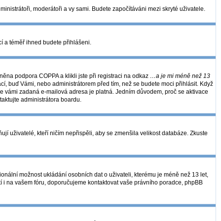
dministrátoři, moderátoři a vy sami. Budete započítáváni mezi skryté uživatele.
kcí a téměř ihned budete přihlášeni.
ěna podpora COPPA a klikli jste při registraci na odkaz
…a je mi méně než 13
ací, buď Vámi, nebo administrátorem před tím, než se budete moci přihlásit. Když
se, že vámi zadaná e-mailová adresa je platná. Jedním důvodem, proč se aktivace
ntaktujte administrátora boardu.
í uživatelé, kteří ničím nepřispěli, aby se zmenšila velikost databáze. Zkuste
ionální možnost ukládání osobních dat o uživateli, kterému je méně než 13 let,
 platí i na vašem fóru, doporučujeme kontaktovat vaše právního poradce, phpBB