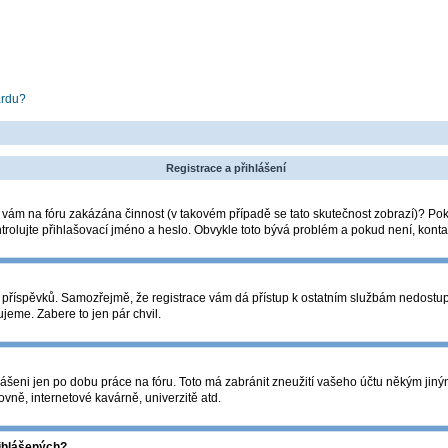
ardu?
Registrace a přihlášení
la vám na fóru zakázána činnost (v takovém případě se tato skutečnost zobrazí)? Pok
zkontrolujte přihlašovací jméno a heslo. Obvykle toto bývá problém a pokud není, kon
ádání příspěvků. Samozřejmě, že registrace vám dá přístup k ostatním službám nedos
ujeme. Zabere to jen pár chvil.
lášeni jen po dobu práce na fóru. Toto má zabránit zneužití vašeho účtu někým jiným. 
vně, internetové kavárně, univerzitě atd.
řihlášených?