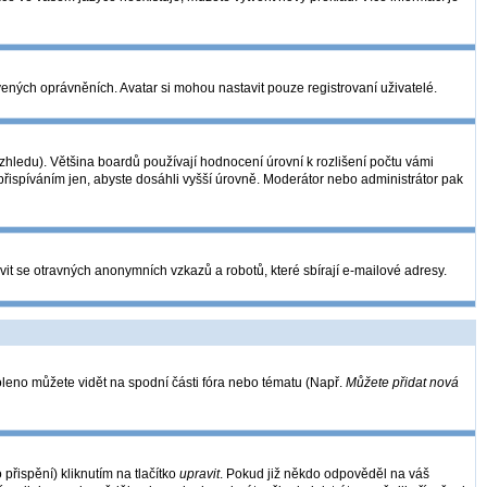
vených oprávněních. Avatar si mohou nastavit pouze registrovaní uživatelé.
hledu). Většina boardů používají hodnocení úrovní k rozlišení počtu vámi
 přispíváním jen, abyste dosáhli vyšší úrovně. Moderátor nebo administrátor pak
vit se otravných anonymních vzkazů a robotů, které sbírají e-mailové adresy.
oleno můžete vidět na spodní části fóra nebo tématu (Např.
Můžete přidat nová
řispění) kliknutím na tlačítko
upravit
. Pokud již někdo odpověděl na váš