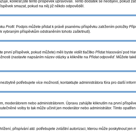
azuje, kolikrát jste tento příspěvek upravovali. Tento dodatek se neobjeví, pokud 
příspěvek smazat, pokud na něj již někdo odpověděl.
ánku
Profil
. Podpis můžete přidat k právě psanému příspěvku zatržením položky
Přip
s k vybraným příspěvkům odstraněním tohoto zaškrtnutí).
e první příspěvek, pokud můžete) měli byste vidět tlačítko
Přidat hlasování
pod hlav
ožnosti (nastavte napsáním název otázky a klikněte na
Přidat odpověď
. Můžete tak
nezbytně potřebujete více možností, kontaktujte administrátora fóra pro další infor
m, moderátorem nebo administrátorem. Úpravu zahájíte kliknutím na první příspěve
utečněné volby to tak může učinit jen moderátor nebo administrátor. Tímto opatře
žení, přispívání atd. potřebujete zvláštní autorizaci, kterou může poskytnout jen mo