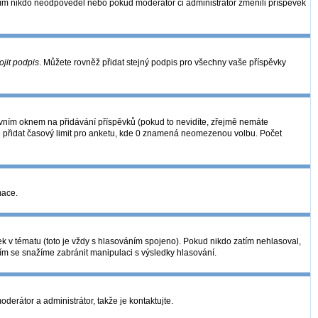
zatím nikdo neodpověděl nebo pokud moderátor či administrátor změnili příspěvek
ojit podpis
. Můžete rovněž přidat stejný podpis pro všechny vaše příspěvky
ním oknem na přidávání příspěvků (pokud to nevidíte, zřejmě nemáte
é přidat časový limit pro anketu, kde 0 znamená neomezenou volbu. Počet
mace.
k v tématu (toto je vždy s hlasováním spojeno). Pokud nikdo zatím nehlasoval,
ním se snažíme zabránit manipulaci s výsledky hlasování.
derátor a administrátor, takže je kontaktujte.