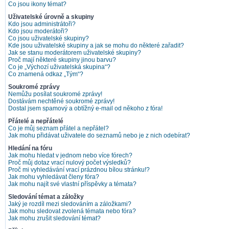
Co jsou ikony témat?
Uživatelské úrovně a skupiny
Kdo jsou administrátoři?
Kdo jsou moderátoři?
Co jsou uživatelské skupiny?
Kde jsou uživatelské skupiny a jak se mohu do některé zařadit?
Jak se stanu moderátorem uživatelské skupiny?
Proč mají některé skupiny jinou barvu?
Co je „Výchozí uživatelská skupina“?
Co znamená odkaz „Tým“?
Soukromé zprávy
Nemůžu posílat soukromé zprávy!
Dostávám nechtěné soukromé zprávy!
Dostal jsem spamový a obtížný e-mail od někoho z fóra!
Přátelé a nepřátelé
Co je můj seznam přátel a nepřátel?
Jak mohu přidávat uživatele do seznamů nebo je z nich odebírat?
Hledání na fóru
Jak mohu hledat v jednom nebo více fórech?
Proč můj dotaz vrací nulový počet výsledků?
Proč mi vyhledávání vrací prázdnou bílou stránku!?
Jak mohu vyhledávat členy fóra?
Jak mohu najít své vlastní příspěvky a témata?
Sledování témat a záložky
Jaký je rozdíl mezi sledováním a záložkami?
Jak mohu sledovat zvolená témata nebo fóra?
Jak mohu zrušit sledování témat?