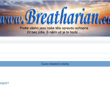
Často kladené otázky
šených?