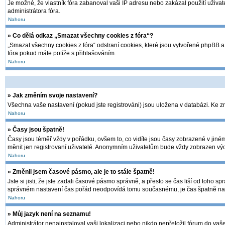
Je možné, že vlastník fóra zabanoval vaši IP adresu nebo zakázal použití uživate
administrátora fóra.
Nahoru
» Co dělá odkaz „Smazat všechny cookies z fóra“?
„Smazat všechny cookies z fóra“ odstraní cookies, které jsou vytvořené phpBB a 
fóra pokud máte potíže s přihlašováním.
Nahoru
» Jak změním svoje nastavení?
Všechna vaše nastavení (pokud jste registrováni) jsou uložena v databázi. Ke 
Nahoru
» Časy jsou špatně!
Časy jsou téměř vždy v pořádku, ovšem to, co vidíte jsou časy zobrazené v jin
měnit jen registrovaní uživatelé. Anonymním uživatelům bude vždy zobrazen výc
Nahoru
» Změnil jsem časové pásmo, ale je to stále špatně!
Jste si jisti, že jste zadali časové pásmo správně, a přesto se čas liší od toh
správném nastavení čas pořád neodpovídá tomu současnému, je čas špatně nas
Nahoru
» Můj jazyk není na seznamu!
Administrátor nenainstaloval vaši lokalizaci nebo nikdo nepřeložil fórum do vaš