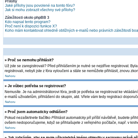
Přílohy
Jaké přílohy jsou povolené na tomto fóru?
Jak si mohu zobrazit všechny své přílohy?
Záležitosti okolo phpBB 3
Kdo napsal tento program?
Proč není k dispozici funkce X?
Koho mám kontaktovat ohledně obtížných e-mailů nebo právních záležitostí bo
» Proč se nemohu přihlásit?
Už jste se zaregistrovali? Před přihlášením je nutné se nejdříve registrovat. By
registrovali, nebyli jste z fóra vyloučeni a stále se nemůžete přihlásit, znovu 
Nahoru
» Je vůbec potřeba se registrovat?
Nemusíte. Je na administrátorovi fóra, jestli je potřeba se registrovat ke vkl
e-mailů uživatelům, přihlášení do skupin, atd. Vřele vám tedy registraci doporuč
Nahoru
» Proč jsem automaticky odhlášen?
Pokud nezaškrtnete tlačítko
Přihlásit automaticky při příští návštěvě
, budete přih
ovšem nedoporučujeme, když se přihlašujete z veřejného počítače, např. v kniho
Nahoru
» Jak zabráním, aby se moje uživatelské jméno objevilo v seznamu právě p