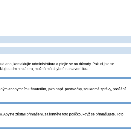
ud ano, kontaktujte administrátora a ptejte se na důvody. Pokud jste se
taktujte administrátora, možná má chybné nastavení fóra.
tupným anonymním uživatelům, jako např. postavičky, soukromé zprávy, posílání
Abyste zůstali přihlášeni, zaškrtněte toto políčko, když se přihlašujete. Toto