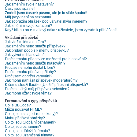
Uživatelská nastavení
Jak změním svoje nastavení?
Časy jsou špatně!
Změnil jsem časové pásmo, ale je to stále špatně!
Můj jazyk není na seznamu!
Jak zobrazím obrázek pod uživatelským jménem?
Jak změním svoje zařazení?
Když kliknu na e-mailový odkaz uživatele, jsem vyzván k přihlášení!
Vkládání příspěvků
Jak vložím téma do fóra?
Jak změním nebo smažu příspěvek?
Jak přidám podpis k mému příspěvku?
Jak vytvořím hlasování?
Proč nemohu přidat více možností pro hlasování?
Jak změním nebo smažu hlasování?
Proč se nemohu dostat k fóru?
Proč nemohu přidávat přílohy?
Proč jsem obdržel varování?
Jak mohu nahlásit příspěvek moderátorům?
K čemu slouží tlačítko „Uložit“ při psaní příspěvků?
Proč musí být můj příspěvek schválen?
Jak mohu oživit svoje téma?
Formátování a typy příspěvků
Co je BBCode?
Můžu používat HTML?
Co to jsou smajlíci (emotikony)?
Mohu přidávat obrázky?
Co to jsou Globální oznámení?
Co to jsou oznámení?
Co to jsou důležitá témata?
Co to jsou uzamčená témata?