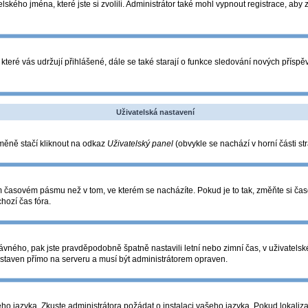
lského jména, které jste si zvolili. Administrátor také mohl vypnout registrace, aby
které vás udržují přihlášené, dále se také starají o funkce sledování nových přís
Uživatelská nastavení
změně stačí kliknout na odkaz
Uživatelský panel
(obvykle se nachází v horní části s
ém časovém pásmu než v tom, ve kterém se nacházíte. Pokud je to tak, změňte si ča
hozí čas fóra.
o správného, pak jste pravděpodobně špatně nastavili letní nebo zimní čas, v uživa
taven přímo na serveru a musí být administrátorem opraven.
eho jazyka. Zkuste administrátora požádat o instalaci vašeho jazyka. Pokud lokaliza