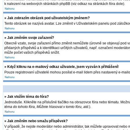
k nalezení na webových stránkách phpBB (viz odkaz na stránkách fóra dole).
Nahoru
» Jak zobrazím obrázek pod uživatelským jménem?
Tento obrázek se nazývá avatar. Lze změnit v Uživatelském panelu pod záložkou 
Nahoru
» Jak změním svoje zařazení?
Obecně vzato, svoje zařazení přímo změnit nemůžete (úrovně se objevují pod va
přidaných příspěvků a k identifikaci určitých uživatelů, např. označení moderát
může počet vašich příspěvků snížit.
Nahoru
» Když kliknu na e-mailový odkaz uživatele, jsem vyzván k přihlášení!
Pouze registrovaní uživatelé mohou posílat e-mail lidem přes nastavený e-mailov
Nahoru
» Jak vložím téma do fóra?
Jednoduše. Klikněte na příslušné tlačítko na obrazovce fóra nebo tématu. Možná
téma do tohoto fóra, Můžete hlasovat v tomto fóru, atd.
).
Nahoru
» Jak změním nebo smažu příspěvek?
V případě, že nejste moderátor nebo administrátor, tak můžete upravovat nebo m