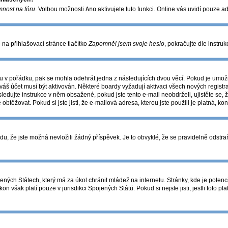
mnost na fóru
. Volbou možnosti
Ano
aktivujete tuto funkci. Online vás uvidí pouze a
na přihlašovací stránce tlačítko
Zapomněl jsem svoje heslo
, pokračujte dle instru
u v pořádku, pak se mohla odehrát jedna z následujících dvou věcí. Pokud je umožn
váš účet musí být aktivován. Některé boardy vyžadují aktivaci všech nových registr
následujte instrukce v něm obsažené, pokud jste tento e-mail neobdrželi, ujistěte 
 obtěžovat. Pokud si jste jisti, že e-mailová adresa, kterou jste použili je platná, ko
 že jste možná nevložili žádný příspěvek. Je to obvyklé, že se pravidelně odstraňuj
ných Státech, který má za úkol chránit mládež na internetu. Stránky, kde je potenc
on však platí pouze v jurisdikci Spojených Států. Pokud si nejste jisti, jestli toto