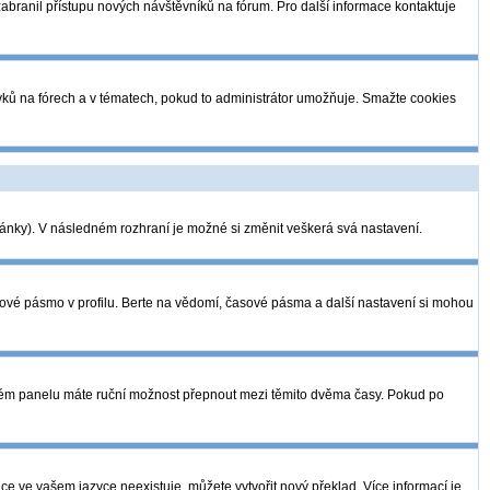
 zabranil přístupu nových návštěvníků na fórum. Pro další informace kontaktuje
pěvků na fórech a v tématech, pokud to administrátor umožňuje. Smažte cookies
tránky). V následném rozhraní je možné si změnit veškerá svá nastavení.
sové pásmo v profilu. Berte na vědomí, časové pásma a další nastavení si mohou
telském panelu máte ruční možnost přepnout mezi těmito dvěma časy. Pokud po
ce ve vašem jazyce neexistuje, můžete vytvořit nový překlad. Více informací je