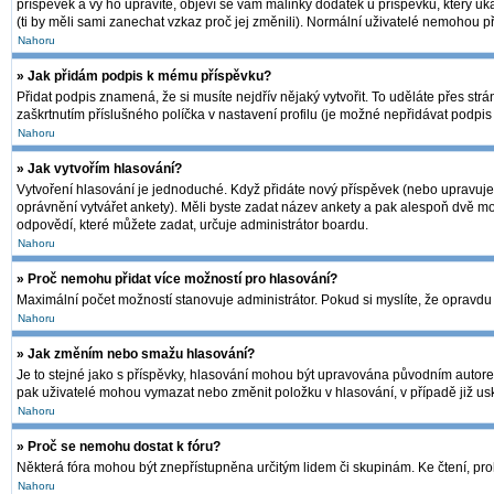
příspěvek a vy ho upravíte, objeví se vám malinký dodatek u příspěvku, který uk
(ti by měli sami zanechat vzkaz proč jej změnili). Normální uživatelé nemohou 
Nahoru
» Jak přidám podpis k mému příspěvku?
Přidat podpis znamená, že si musíte nejdřív nějaký vytvořit. To uděláte přes str
zaškrtnutím příslušného políčka v nastavení profilu (je možné nepřidávat podpi
Nahoru
» Jak vytvořím hlasování?
Vytvoření hlasování je jednoduché. Když přidáte nový příspěvek (nebo upravujet
oprávnění vytvářet ankety). Měli byste zadat název ankety a pak alespoň dvě m
odpovědí, které můžete zadat, určuje administrátor boardu.
Nahoru
» Proč nemohu přidat více možností pro hlasování?
Maximální počet možností stanovuje administrátor. Pokud si myslíte, že opravdu 
Nahoru
» Jak změním nebo smažu hlasování?
Je to stejné jako s příspěvky, hlasování mohou být upravována původním autore
pak uživatelé mohou vymazat nebo změnit položku v hlasování, v případě již usk
Nahoru
» Proč se nemohu dostat k fóru?
Některá fóra mohou být znepřístupněna určitým lidem či skupinám. Ke čtení, prohlí
Nahoru