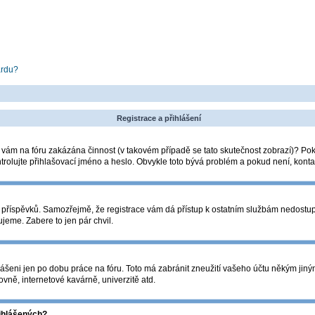
ardu?
Registrace a přihlášení
la vám na fóru zakázána činnost (v takovém případě se tato skutečnost zobrazí)? Pok
zkontrolujte přihlašovací jméno a heslo. Obvykle toto bývá problém a pokud není, kon
ádání příspěvků. Samozřejmě, že registrace vám dá přístup k ostatním službám nedos
ujeme. Zabere to jen pár chvil.
lášeni jen po dobu práce na fóru. Toto má zabránit zneužití vašeho účtu někým jiným. 
vně, internetové kavárně, univerzitě atd.
řihlášených?