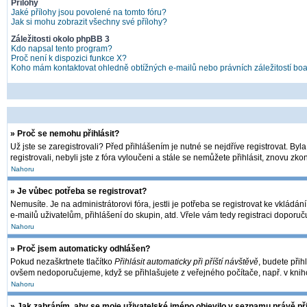
Přílohy
Jaké přílohy jsou povolené na tomto fóru?
Jak si mohu zobrazit všechny své přílohy?
Záležitosti okolo phpBB 3
Kdo napsal tento program?
Proč není k dispozici funkce X?
Koho mám kontaktovat ohledně obtížných e-mailů nebo právních záležitostí bo
» Proč se nemohu přihlásit?
Už jste se zaregistrovali? Před přihlášením je nutné se nejdříve registrovat. By
registrovali, nebyli jste z fóra vyloučeni a stále se nemůžete přihlásit, znovu 
Nahoru
» Je vůbec potřeba se registrovat?
Nemusíte. Je na administrátorovi fóra, jestli je potřeba se registrovat ke vkl
e-mailů uživatelům, přihlášení do skupin, atd. Vřele vám tedy registraci doporuč
Nahoru
» Proč jsem automaticky odhlášen?
Pokud nezaškrtnete tlačítko
Přihlásit automaticky při příští návštěvě
, budete přih
ovšem nedoporučujeme, když se přihlašujete z veřejného počítače, např. v kniho
Nahoru
» Jak zabráním, aby se moje uživatelské jméno objevilo v seznamu právě p