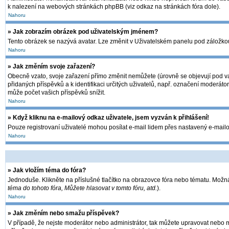
k nalezení na webových stránkách phpBB (viz odkaz na stránkách fóra dole).
Nahoru
» Jak zobrazím obrázek pod uživatelským jménem?
Tento obrázek se nazývá avatar. Lze změnit v Uživatelském panelu pod záložkou 
Nahoru
» Jak změním svoje zařazení?
Obecně vzato, svoje zařazení přímo změnit nemůžete (úrovně se objevují pod va
přidaných příspěvků a k identifikaci určitých uživatelů, např. označení moderát
může počet vašich příspěvků snížit.
Nahoru
» Když kliknu na e-mailový odkaz uživatele, jsem vyzván k přihlášení!
Pouze registrovaní uživatelé mohou posílat e-mail lidem přes nastavený e-mailov
Nahoru
» Jak vložím téma do fóra?
Jednoduše. Klikněte na příslušné tlačítko na obrazovce fóra nebo tématu. Možná
téma do tohoto fóra, Můžete hlasovat v tomto fóru, atd.
).
Nahoru
» Jak změním nebo smažu příspěvek?
V případě, že nejste moderátor nebo administrátor, tak můžete upravovat nebo m