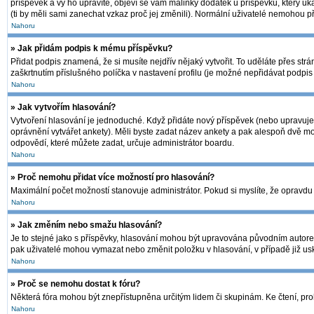
příspěvek a vy ho upravíte, objeví se vám malinký dodatek u příspěvku, který uk
(ti by měli sami zanechat vzkaz proč jej změnili). Normální uživatelé nemohou 
Nahoru
» Jak přidám podpis k mému příspěvku?
Přidat podpis znamená, že si musíte nejdřív nějaký vytvořit. To uděláte přes str
zaškrtnutím příslušného políčka v nastavení profilu (je možné nepřidávat podpi
Nahoru
» Jak vytvořím hlasování?
Vytvoření hlasování je jednoduché. Když přidáte nový příspěvek (nebo upravujet
oprávnění vytvářet ankety). Měli byste zadat název ankety a pak alespoň dvě m
odpovědí, které můžete zadat, určuje administrátor boardu.
Nahoru
» Proč nemohu přidat více možností pro hlasování?
Maximální počet možností stanovuje administrátor. Pokud si myslíte, že opravdu 
Nahoru
» Jak změním nebo smažu hlasování?
Je to stejné jako s příspěvky, hlasování mohou být upravována původním autore
pak uživatelé mohou vymazat nebo změnit položku v hlasování, v případě již usk
Nahoru
» Proč se nemohu dostat k fóru?
Některá fóra mohou být znepřístupněna určitým lidem či skupinám. Ke čtení, prohlí
Nahoru