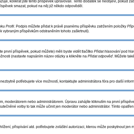
azuje, kolikrát jste tento příspěvek upravovali. Tento dodatek se neobjeví, pokud 
příspěvek smazat, pokud na něj již někdo odpověděl.
ánku
Profil
. Podpis můžete přidat k právě psanému příspěvku zatržením položky
Přip
s k vybraným příspěvkům odstraněním tohoto zaškrtnutí).
e první příspěvek, pokud můžete) měli byste vidět tlačítko
Přidat hlasování
pod hlav
ožnosti (nastavte napsáním název otázky a klikněte na
Přidat odpověď
. Můžete tak
nezbytně potřebujete více možností, kontaktujte administrátora fóra pro další infor
m, moderátorem nebo administrátorem. Úpravu zahájíte kliknutím na první příspěve
utečněné volby to tak může učinit jen moderátor nebo administrátor. Tímto opatře
žení, přispívání atd. potřebujete zvláštní autorizaci, kterou může poskytnout jen mo