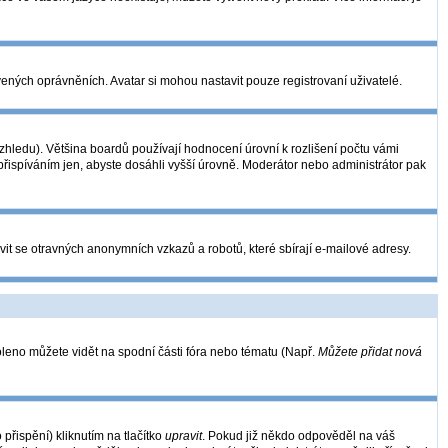
vených oprávněních. Avatar si mohou nastavit pouze registrovaní uživatelé.
hledu). Většina boardů používají hodnocení úrovní k rozlišení počtu vámi
 přispíváním jen, abyste dosáhli vyšší úrovně. Moderátor nebo administrátor pak
vit se otravných anonymních vzkazů a robotů, které sbírají e-mailové adresy.
oleno můžete vidět na spodní části fóra nebo tématu (Např.
Můžete přidat nová
řispění) kliknutím na tlačítko
upravit
. Pokud již někdo odpověděl na váš