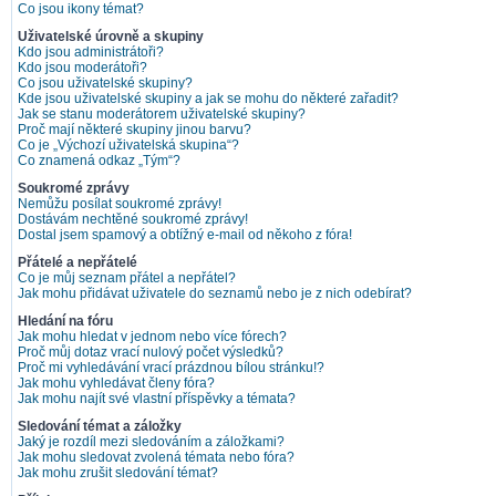
Co jsou ikony témat?
Uživatelské úrovně a skupiny
Kdo jsou administrátoři?
Kdo jsou moderátoři?
Co jsou uživatelské skupiny?
Kde jsou uživatelské skupiny a jak se mohu do některé zařadit?
Jak se stanu moderátorem uživatelské skupiny?
Proč mají některé skupiny jinou barvu?
Co je „Výchozí uživatelská skupina“?
Co znamená odkaz „Tým“?
Soukromé zprávy
Nemůžu posílat soukromé zprávy!
Dostávám nechtěné soukromé zprávy!
Dostal jsem spamový a obtížný e-mail od někoho z fóra!
Přátelé a nepřátelé
Co je můj seznam přátel a nepřátel?
Jak mohu přidávat uživatele do seznamů nebo je z nich odebírat?
Hledání na fóru
Jak mohu hledat v jednom nebo více fórech?
Proč můj dotaz vrací nulový počet výsledků?
Proč mi vyhledávání vrací prázdnou bílou stránku!?
Jak mohu vyhledávat členy fóra?
Jak mohu najít své vlastní příspěvky a témata?
Sledování témat a záložky
Jaký je rozdíl mezi sledováním a záložkami?
Jak mohu sledovat zvolená témata nebo fóra?
Jak mohu zrušit sledování témat?