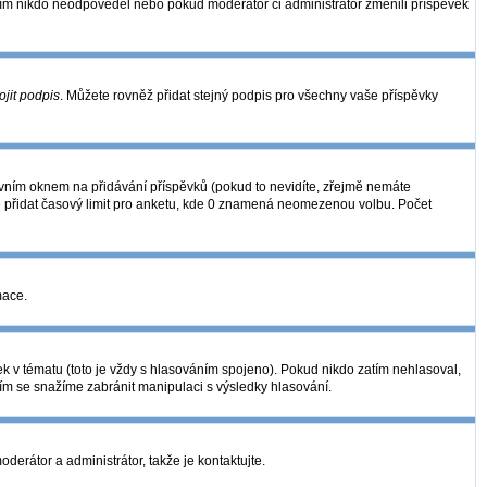
zatím nikdo neodpověděl nebo pokud moderátor či administrátor změnili příspěvek
ojit podpis
. Můžete rovněž přidat stejný podpis pro všechny vaše příspěvky
ním oknem na přidávání příspěvků (pokud to nevidíte, zřejmě nemáte
é přidat časový limit pro anketu, kde 0 znamená neomezenou volbu. Počet
mace.
k v tématu (toto je vždy s hlasováním spojeno). Pokud nikdo zatím nehlasoval,
ním se snažíme zabránit manipulaci s výsledky hlasování.
derátor a administrátor, takže je kontaktujte.