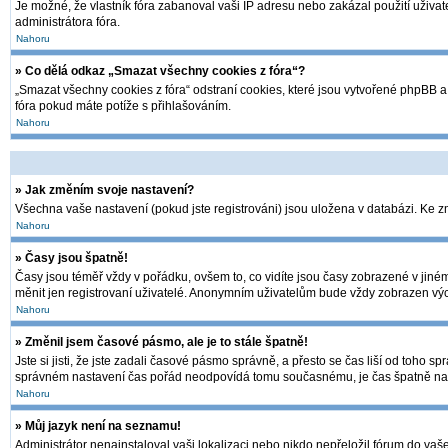
Je možné, že vlastník fóra zabanoval vaši IP adresu nebo zakázal použití uživate
administrátora fóra.
Nahoru
» Co dělá odkaz „Smazat všechny cookies z fóra“?
„Smazat všechny cookies z fóra“ odstraní cookies, které jsou vytvořené phpBB a 
fóra pokud máte potíže s přihlašováním.
Nahoru
» Jak změním svoje nastavení?
Všechna vaše nastavení (pokud jste registrováni) jsou uložena v databázi. Ke 
Nahoru
» Časy jsou špatně!
Časy jsou téměř vždy v pořádku, ovšem to, co vidíte jsou časy zobrazené v jin
měnit jen registrovaní uživatelé. Anonymním uživatelům bude vždy zobrazen výc
Nahoru
» Změnil jsem časové pásmo, ale je to stále špatně!
Jste si jisti, že jste zadali časové pásmo správně, a přesto se čas liší od toh
správném nastavení čas pořád neodpovídá tomu současnému, je čas špatně nas
Nahoru
» Můj jazyk není na seznamu!
Administrátor nenainstaloval vaši lokalizaci nebo nikdo nepřeložil fórum do vaš