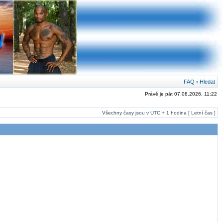
FAQ
•
Hledat
Právě je pát 07.08.2026, 11:22
Všechny časy jsou v UTC + 1 hodina [ Letní čas ]