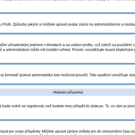
Profil. Způsoby jakými si můžete upravit avatar závisí na administrátorovi a nasta
ším uživatelským jménem v tématech a na vašem profilu, což záleží na použitém vz
orů a administrátorů může mít zvláštní vzhled. Prosím, nezatěžujte board zbytečným
ý formulář (pokud administrátor tuto možnost povolil). Toto opatření umožňuje zba
Vkládání příspěvků
 bude nutné se registrovat, než budete moci přispět do diskuze. To, co vám je pov
azat jen svoje příspěvky. Můžete upravit zprávu (někdy jen do omezeného času po p