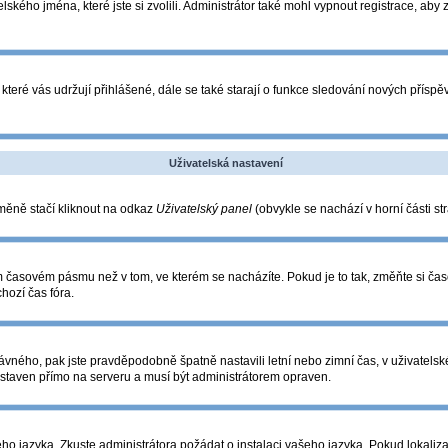
lského jména, které jste si zvolili. Administrátor také mohl vypnout registrace, aby
které vás udržují přihlášené, dále se také starají o funkce sledování nových přís
Uživatelská nastavení
změně stačí kliknout na odkaz
Uživatelský panel
(obvykle se nachází v horní části s
ém časovém pásmu než v tom, ve kterém se nacházíte. Pokud je to tak, změňte si ča
hozí čas fóra.
o správného, pak jste pravděpodobně špatně nastavili letní nebo zimní čas, v uživa
taven přímo na serveru a musí být administrátorem opraven.
eho jazyka. Zkuste administrátora požádat o instalaci vašeho jazyka. Pokud lokaliza