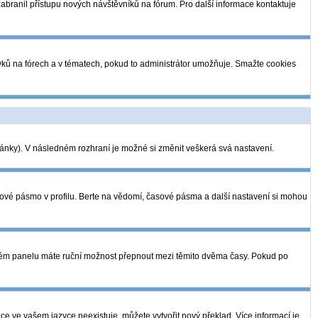
 zabranil přístupu nových návštěvníků na fórum. Pro další informace kontaktuje
pěvků na fórech a v tématech, pokud to administrátor umožňuje. Smažte cookies
tránky). V následném rozhraní je možné si změnit veškerá svá nastavení.
sové pásmo v profilu. Berte na vědomí, časové pásma a další nastavení si mohou
telském panelu máte ruční možnost přepnout mezi těmito dvěma časy. Pokud po
ce ve vašem jazyce neexistuje, můžete vytvořit nový překlad. Více informací je