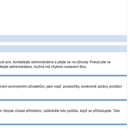
ud ano, kontaktujte administrátora a ptejte se na důvody. Pokud jste se
taktujte administrátora, možná má chybné nastavení fóra.
tupným anonymním uživatelům, jako např. postavičky, soukromé zprávy, posílání
Abyste zůstali přihlášeni, zaškrtněte toto políčko, když se přihlašujete. Toto