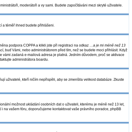
dministrátoři, moderátoři a vy sami. Budete započítáváni mezi skryté uživatele.
kcí a téměř ihned budete přihlášeni.
ěna podpora COPPA a klikli jste při registraci na odkaz
…a je mi méně než 13
ací, buď Vámi, nebo administrátorem před tím, než se budete moci přihlásit. Když
se, že vámi zadaná e-mailová adresa je platná. Jedním důvodem, proč se aktivace
ntaktujte administrátora boardu.
í uživatelé, kteří ničím nepřispěli, aby se zmenšila velikost databáze. Zkuste
ionální možnost ukládání osobních dat o uživateli, kterému je méně než 13 let,
 platí i na vašem fóru, doporučujeme kontaktovat vaše právního poradce, phpBB