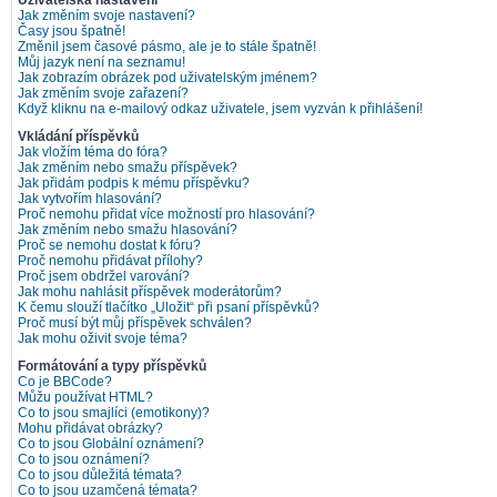
Uživatelská nastavení
Jak změním svoje nastavení?
Časy jsou špatně!
Změnil jsem časové pásmo, ale je to stále špatně!
Můj jazyk není na seznamu!
Jak zobrazím obrázek pod uživatelským jménem?
Jak změním svoje zařazení?
Když kliknu na e-mailový odkaz uživatele, jsem vyzván k přihlášení!
Vkládání příspěvků
Jak vložím téma do fóra?
Jak změním nebo smažu příspěvek?
Jak přidám podpis k mému příspěvku?
Jak vytvořím hlasování?
Proč nemohu přidat více možností pro hlasování?
Jak změním nebo smažu hlasování?
Proč se nemohu dostat k fóru?
Proč nemohu přidávat přílohy?
Proč jsem obdržel varování?
Jak mohu nahlásit příspěvek moderátorům?
K čemu slouží tlačítko „Uložit“ při psaní příspěvků?
Proč musí být můj příspěvek schválen?
Jak mohu oživit svoje téma?
Formátování a typy příspěvků
Co je BBCode?
Můžu používat HTML?
Co to jsou smajlíci (emotikony)?
Mohu přidávat obrázky?
Co to jsou Globální oznámení?
Co to jsou oznámení?
Co to jsou důležitá témata?
Co to jsou uzamčená témata?