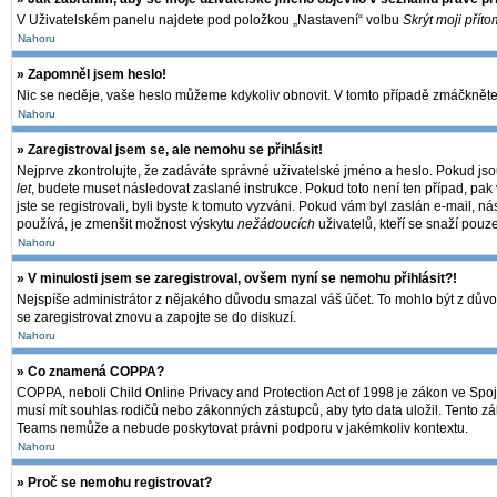
V Uživatelském panelu najdete pod položkou „Nastavení“ volbu
Skrýt moji příto
Nahoru
» Zapomněl jsem heslo!
Nic se neděje, vaše heslo můžeme kdykoliv obnovit. V tomto případě zmáčkněte 
Nahoru
» Zaregistroval jsem se, ale nemohu se přihlásit!
Nejprve zkontrolujte, že zadáváte správné uživatelské jméno a heslo. Pokud jso
let
, budete muset následovat zaslané instrukce. Pokud toto není ten případ, pak 
jste se registrovali, byli byste k tomuto vyzváni. Pokud vám byl zaslán e-mail, 
používá, je zmenšit možnost výskytu
nežádoucích
uživatelů, kteří se snaží pouze
Nahoru
» V minulosti jsem se zaregistroval, ovšem nyní se nemohu přihlásit?!
Nejspíše administrátor z nějakého důvodu smazal váš účet. To mohlo být z důvodu,
se zaregistrovat znovu a zapojte se do diskuzí.
Nahoru
» Co znamená COPPA?
COPPA, neboli Child Online Privacy and Protection Act of 1998 je zákon ve Spoje
musí mít souhlas rodičů nebo zákonných zástupců, aby tyto data uložil. Tento zák
Teams nemůže a nebude poskytovat právni podporu v jakémkoliv kontextu.
Nahoru
» Proč se nemohu registrovat?