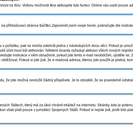
mnost na fóru
. Volbou možnosti
Ano
aktivujete tuto funkci. Online vás uvidí pouze a
na přihlašovací stránce tlačítko
Zapomněl jsem svoje heslo
, pokračujte dle instru
u v pořádku, pak se mohla odehrát jedna z následujících dvou věcí. Pokud je umožn
váš účet musí být aktivován. Některé boardy vyžadují aktivaci všech nových registr
následujte instrukce v něm obsažené, pokud jste tento e-mail neobdrželi, ujistěte 
 obtěžovat. Pokud si jste jisti, že e-mailová adresa, kterou jste použili je platná, ko
 že jste možná nevložili žádný příspěvek. Je to obvyklé, že se pravidelně odstraňuj
ných Státech, který má za úkol chránit mládež na internetu. Stránky, kde je potenc
on však platí pouze v jurisdikci Spojených Států. Pokud si nejste jisti, jestli toto