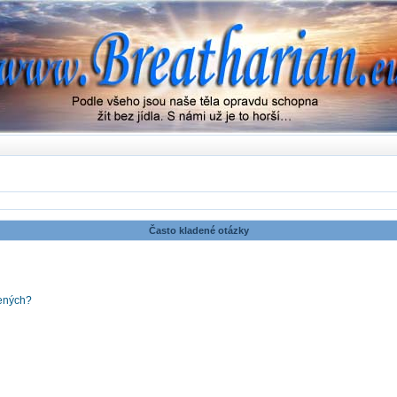
Často kladené otázky
šených?