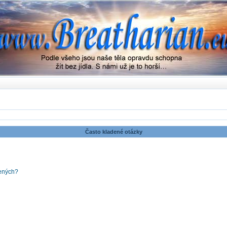
Často kladené otázky
šených?