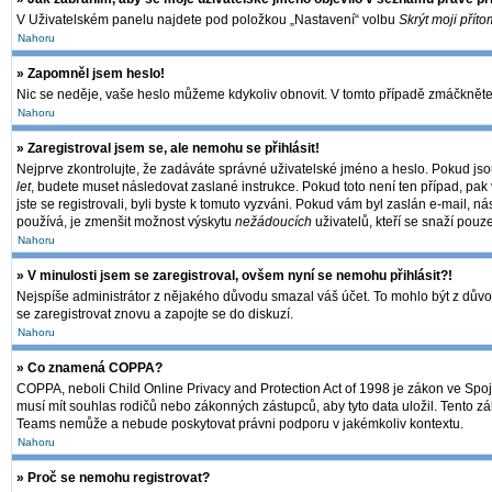
V Uživatelském panelu najdete pod položkou „Nastavení“ volbu
Skrýt moji příto
Nahoru
» Zapomněl jsem heslo!
Nic se neděje, vaše heslo můžeme kdykoliv obnovit. V tomto případě zmáčkněte 
Nahoru
» Zaregistroval jsem se, ale nemohu se přihlásit!
Nejprve zkontrolujte, že zadáváte správné uživatelské jméno a heslo. Pokud jso
let
, budete muset následovat zaslané instrukce. Pokud toto není ten případ, pak 
jste se registrovali, byli byste k tomuto vyzváni. Pokud vám byl zaslán e-mail, 
používá, je zmenšit možnost výskytu
nežádoucích
uživatelů, kteří se snaží pouze
Nahoru
» V minulosti jsem se zaregistroval, ovšem nyní se nemohu přihlásit?!
Nejspíše administrátor z nějakého důvodu smazal váš účet. To mohlo být z důvodu,
se zaregistrovat znovu a zapojte se do diskuzí.
Nahoru
» Co znamená COPPA?
COPPA, neboli Child Online Privacy and Protection Act of 1998 je zákon ve Spoje
musí mít souhlas rodičů nebo zákonných zástupců, aby tyto data uložil. Tento zák
Teams nemůže a nebude poskytovat právni podporu v jakémkoliv kontextu.
Nahoru
» Proč se nemohu registrovat?