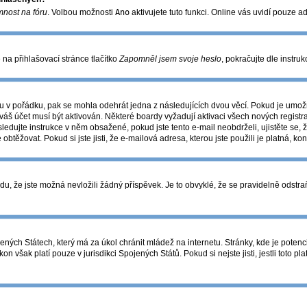
mnost na fóru
. Volbou možnosti
Ano
aktivujete tuto funkci. Online vás uvidí pouze a
na přihlašovací stránce tlačítko
Zapomněl jsem svoje heslo
, pokračujte dle instru
u v pořádku, pak se mohla odehrát jedna z následujících dvou věcí. Pokud je umožn
váš účet musí být aktivován. Některé boardy vyžadují aktivaci všech nových registr
následujte instrukce v něm obsažené, pokud jste tento e-mail neobdrželi, ujistěte 
 obtěžovat. Pokud si jste jisti, že e-mailová adresa, kterou jste použili je platná, ko
 že jste možná nevložili žádný příspěvek. Je to obvyklé, že se pravidelně odstraňuj
ných Státech, který má za úkol chránit mládež na internetu. Stránky, kde je potenc
on však platí pouze v jurisdikci Spojených Států. Pokud si nejste jisti, jestli toto