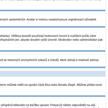
vených oprávněních. Avatar si mohou nastavit pouze registrovaní uživatelé.
hledu). Většina boardů používají hodnocení úrovní k rozlišení počtu vámi
 přispíváním jen, abyste dosáhli vyšší úrovně. Moderátor nebo administrátor pak
vit se otravných anonymních vzkazů a robotů, které sbírají e-mailové adresy.
oleno můžete vidět na spodní části fóra nebo tématu (Např.
Můžete přidat nová
řispění) kliknutím na tlačítko
upravit
. Pokud již někdo odpověděl na váš