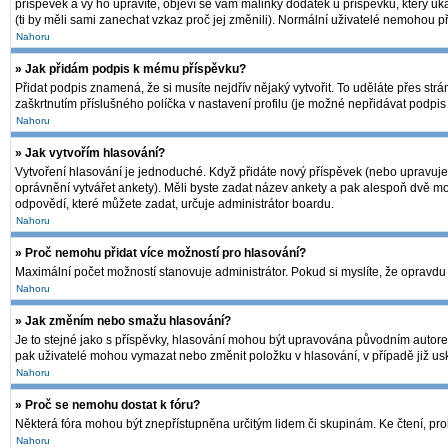
příspěvek a vy ho upravíte, objeví se vám malinký dodatek u příspěvku, který uk
(ti by měli sami zanechat vzkaz proč jej změnili). Normální uživatelé nemohou 
Nahoru
» Jak přidám podpis k mému příspěvku?
Přidat podpis znamená, že si musíte nejdřív nějaký vytvořit. To uděláte přes str
zaškrtnutím příslušného políčka v nastavení profilu (je možné nepřidávat podpi
Nahoru
» Jak vytvořím hlasování?
Vytvoření hlasování je jednoduché. Když přidáte nový příspěvek (nebo upravujet
oprávnění vytvářet ankety). Měli byste zadat název ankety a pak alespoň dvě m
odpovědí, které můžete zadat, určuje administrátor boardu.
Nahoru
» Proč nemohu přidat více možností pro hlasování?
Maximální počet možností stanovuje administrátor. Pokud si myslíte, že opravdu 
Nahoru
» Jak změním nebo smažu hlasování?
Je to stejné jako s příspěvky, hlasování mohou být upravována původním autore
pak uživatelé mohou vymazat nebo změnit položku v hlasování, v případě již usk
Nahoru
» Proč se nemohu dostat k fóru?
Některá fóra mohou být znepřístupněna určitým lidem či skupinám. Ke čtení, prohlí
Nahoru