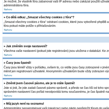
Je možné, že vlastník fóra zabanoval vaši IP adresu nebo zakázal použití uživate
administrátora fóra.
Nahoru
» Co dělá odkaz „Smazat všechny cookies z fóra“?
„Smazat všechny cookies z fóra“ odstraní cookies, které jsou vytvořené phpBB a 
fóra pokud máte potíže s přihlašováním.
Nahoru
» Jak změním svoje nastavení?
Všechna vaše nastavení (pokud jste registrováni) jsou uložena v databázi. Ke 
Nahoru
» Časy jsou špatně!
Časy jsou téměř vždy v pořádku, ovšem to, co vidíte jsou časy zobrazené v jin
měnit jen registrovaní uživatelé. Anonymním uživatelům bude vždy zobrazen výc
Nahoru
» Změnil jsem časové pásmo, ale je to stále špatně!
Jste si jisti, že jste zadali časové pásmo správně, a přesto se čas liší od toh
správném nastavení čas pořád neodpovídá tomu současnému, je čas špatně nas
Nahoru
» Můj jazyk není na seznamu!
Administrátor nenainstaloval vaši lokalizaci nebo nikdo nepřeložil fórum do vaš