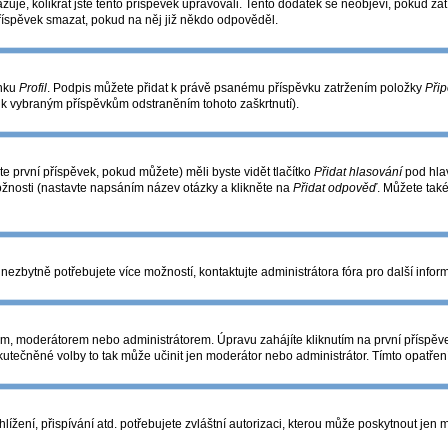
azuje, kolikrát jste tento příspěvek upravovali. Tento dodatek se neobjeví, pokud 
příspěvek smazat, pokud na něj již někdo odpověděl.
ánku
Profil
. Podpis můžete přidat k právě psanému příspěvku zatržením položky
Přip
s k vybraným příspěvkům odstraněním tohoto zaškrtnutí).
e první příspěvek, pokud můžete) měli byste vidět tlačítko
Přidat hlasování
pod hlav
ožnosti (nastavte napsáním název otázky a klikněte na
Přidat odpověď
. Můžete tak
nezbytně potřebujete více možností, kontaktujte administrátora fóra pro další infor
m, moderátorem nebo administrátorem. Úpravu zahájíte kliknutím na první příspěve
utečněné volby to tak může učinit jen moderátor nebo administrátor. Tímto opatře
žení, přispívání atd. potřebujete zvláštní autorizaci, kterou může poskytnout jen mo