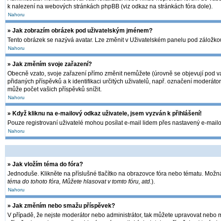
k nalezení na webových stránkách phpBB (viz odkaz na stránkách fóra dole).
Nahoru
» Jak zobrazím obrázek pod uživatelským jménem?
Tento obrázek se nazývá avatar. Lze změnit v Uživatelském panelu pod záložkou 
Nahoru
» Jak změním svoje zařazení?
Obecně vzato, svoje zařazení přímo změnit nemůžete (úrovně se objevují pod va
přidaných příspěvků a k identifikaci určitých uživatelů, např. označení moderát
může počet vašich příspěvků snížit.
Nahoru
» Když kliknu na e-mailový odkaz uživatele, jsem vyzván k přihlášení!
Pouze registrovaní uživatelé mohou posílat e-mail lidem přes nastavený e-mailov
Nahoru
» Jak vložím téma do fóra?
Jednoduše. Klikněte na příslušné tlačítko na obrazovce fóra nebo tématu. Možná
téma do tohoto fóra, Můžete hlasovat v tomto fóru, atd.
).
Nahoru
» Jak změním nebo smažu příspěvek?
V případě, že nejste moderátor nebo administrátor, tak můžete upravovat nebo m