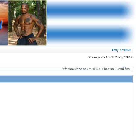
FAQ
•
Hledat
Právě je čtv 06.08.2026, 13:42
Všechny časy jsou v UTC + 1 hodina [ Letní čas ]