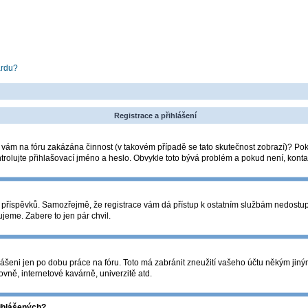
ardu?
Registrace a přihlášení
la vám na fóru zakázána činnost (v takovém případě se tato skutečnost zobrazí)? Pok
zkontrolujte přihlašovací jméno a heslo. Obvykle toto bývá problém a pokud není, kon
ádání příspěvků. Samozřejmě, že registrace vám dá přístup k ostatním službám nedos
ujeme. Zabere to jen pár chvil.
lášeni jen po dobu práce na fóru. Toto má zabránit zneužití vašeho účtu někým jiným. 
vně, internetové kavárně, univerzitě atd.
řihlášených?