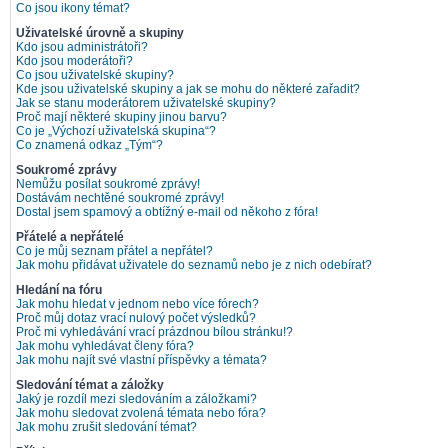
Co jsou ikony témat?
Uživatelské úrovně a skupiny
Kdo jsou administrátoři?
Kdo jsou moderátoři?
Co jsou uživatelské skupiny?
Kde jsou uživatelské skupiny a jak se mohu do některé zařadit?
Jak se stanu moderátorem uživatelské skupiny?
Proč mají některé skupiny jinou barvu?
Co je „Výchozí uživatelská skupina“?
Co znamená odkaz „Tým“?
Soukromé zprávy
Nemůžu posílat soukromé zprávy!
Dostávám nechtěné soukromé zprávy!
Dostal jsem spamový a obtížný e-mail od někoho z fóra!
Přátelé a nepřátelé
Co je můj seznam přátel a nepřátel?
Jak mohu přidávat uživatele do seznamů nebo je z nich odebírat?
Hledání na fóru
Jak mohu hledat v jednom nebo více fórech?
Proč můj dotaz vrací nulový počet výsledků?
Proč mi vyhledávání vrací prázdnou bílou stránku!?
Jak mohu vyhledávat členy fóra?
Jak mohu najít své vlastní příspěvky a témata?
Sledování témat a záložky
Jaký je rozdíl mezi sledováním a záložkami?
Jak mohu sledovat zvolená témata nebo fóra?
Jak mohu zrušit sledování témat?