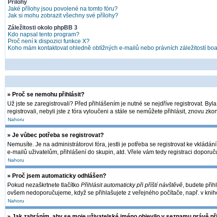
Přílohy
Jaké přílohy jsou povolené na tomto fóru?
Jak si mohu zobrazit všechny své přílohy?
Záležitosti okolo phpBB 3
Kdo napsal tento program?
Proč není k dispozici funkce X?
Koho mám kontaktovat ohledně obtížných e-mailů nebo právních záležitostí bo
» Proč se nemohu přihlásit?
Už jste se zaregistrovali? Před přihlášením je nutné se nejdříve registrovat. By
registrovali, nebyli jste z fóra vyloučeni a stále se nemůžete přihlásit, znovu 
Nahoru
» Je vůbec potřeba se registrovat?
Nemusíte. Je na administrátorovi fóra, jestli je potřeba se registrovat ke vkl
e-mailů uživatelům, přihlášení do skupin, atd. Vřele vám tedy registraci doporuč
Nahoru
» Proč jsem automaticky odhlášen?
Pokud nezaškrtnete tlačítko
Přihlásit automaticky při příští návštěvě
, budete přih
ovšem nedoporučujeme, když se přihlašujete z veřejného počítače, např. v kniho
Nahoru
» Jak zabráním, aby se moje uživatelské jméno objevilo v seznamu právě p