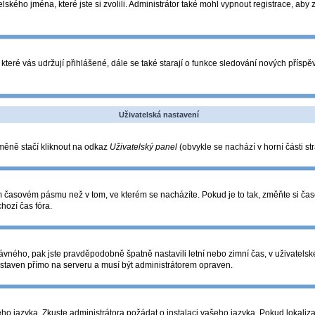
lského jména, které jste si zvolili. Administrátor také mohl vypnout registrace, aby
které vás udržují přihlášené, dále se také starají o funkce sledování nových přís
Uživatelská nastavení
změně stačí kliknout na odkaz
Uživatelský panel
(obvykle se nachází v horní části s
ém časovém pásmu než v tom, ve kterém se nacházíte. Pokud je to tak, změňte si ča
hozí čas fóra.
o správného, pak jste pravděpodobně špatně nastavili letní nebo zimní čas, v uživa
taven přímo na serveru a musí být administrátorem opraven.
eho jazyka. Zkuste administrátora požádat o instalaci vašeho jazyka. Pokud lokaliza