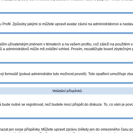
Profil. Způsoby jakými si můžete upravit avatar závisí na administrátorovi a nasta
ším uživatelským jménem v tématech a na vašem profilu, což záleží na použitém vz
orů a administrátorů může mít zvláštní vzhled. Prosím, nezatěžujte board zbytečným
ý formulář (pokud administrátor tuto možnost povolil). Toto opatření umožňuje zba
Vkládání příspěvků
 bude nutné se registrovat, než budete moci přispět do diskuze. To, co vám je pov
azat jen svoje příspěvky. Můžete upravit zprávu (někdy jen do omezeného času po p