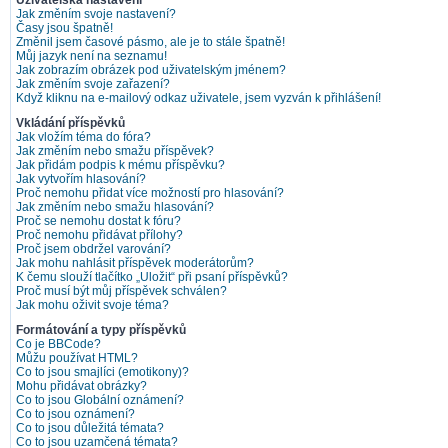
Uživatelská nastavení
Jak změním svoje nastavení?
Časy jsou špatně!
Změnil jsem časové pásmo, ale je to stále špatně!
Můj jazyk není na seznamu!
Jak zobrazím obrázek pod uživatelským jménem?
Jak změním svoje zařazení?
Když kliknu na e-mailový odkaz uživatele, jsem vyzván k přihlášení!
Vkládání příspěvků
Jak vložím téma do fóra?
Jak změním nebo smažu příspěvek?
Jak přidám podpis k mému příspěvku?
Jak vytvořím hlasování?
Proč nemohu přidat více možností pro hlasování?
Jak změním nebo smažu hlasování?
Proč se nemohu dostat k fóru?
Proč nemohu přidávat přílohy?
Proč jsem obdržel varování?
Jak mohu nahlásit příspěvek moderátorům?
K čemu slouží tlačítko „Uložit“ při psaní příspěvků?
Proč musí být můj příspěvek schválen?
Jak mohu oživit svoje téma?
Formátování a typy příspěvků
Co je BBCode?
Můžu používat HTML?
Co to jsou smajlíci (emotikony)?
Mohu přidávat obrázky?
Co to jsou Globální oznámení?
Co to jsou oznámení?
Co to jsou důležitá témata?
Co to jsou uzamčená témata?