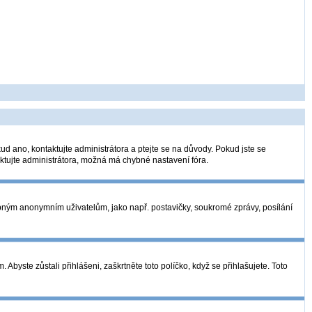
ud ano, kontaktujte administrátora a ptejte se na důvody. Pokud jste se
taktujte administrátora, možná má chybné nastavení fóra.
tupným anonymním uživatelům, jako např. postavičky, soukromé zprávy, posílání
Abyste zůstali přihlášeni, zaškrtněte toto políčko, když se přihlašujete. Toto