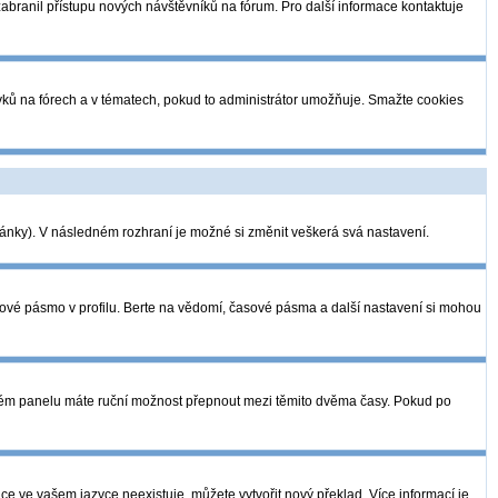
 zabranil přístupu nových návštěvníků na fórum. Pro další informace kontaktuje
pěvků na fórech a v tématech, pokud to administrátor umožňuje. Smažte cookies
tránky). V následném rozhraní je možné si změnit veškerá svá nastavení.
sové pásmo v profilu. Berte na vědomí, časové pásma a další nastavení si mohou
telském panelu máte ruční možnost přepnout mezi těmito dvěma časy. Pokud po
ce ve vašem jazyce neexistuje, můžete vytvořit nový překlad. Více informací je