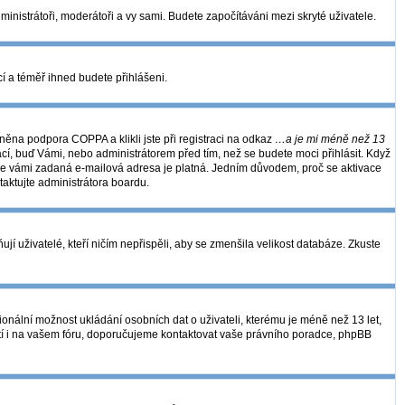
dministrátoři, moderátoři a vy sami. Budete započítáváni mezi skryté uživatele.
kcí a téměř ihned budete přihlášeni.
ěna podpora COPPA a klikli jste při registraci na odkaz
…a je mi méně než 13
ací, buď Vámi, nebo administrátorem před tím, než se budete moci přihlásit. Když
se, že vámi zadaná e-mailová adresa je platná. Jedním důvodem, proč se aktivace
ntaktujte administrátora boardu.
í uživatelé, kteří ničím nepřispěli, aby se zmenšila velikost databáze. Zkuste
ionální možnost ukládání osobních dat o uživateli, kterému je méně než 13 let,
 platí i na vašem fóru, doporučujeme kontaktovat vaše právního poradce, phpBB