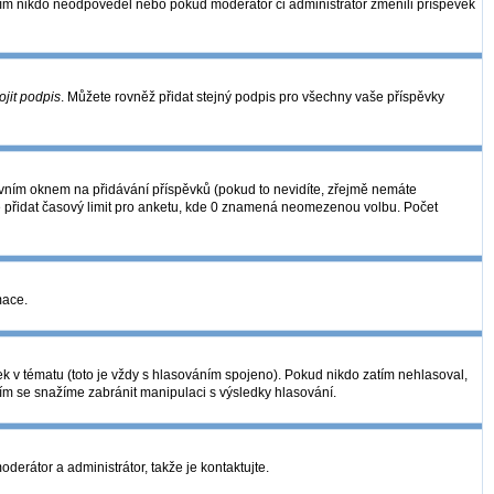
zatím nikdo neodpověděl nebo pokud moderátor či administrátor změnili příspěvek
ojit podpis
. Můžete rovněž přidat stejný podpis pro všechny vaše příspěvky
ním oknem na přidávání příspěvků (pokud to nevidíte, zřejmě nemáte
é přidat časový limit pro anketu, kde 0 znamená neomezenou volbu. Počet
mace.
k v tématu (toto je vždy s hlasováním spojeno). Pokud nikdo zatím nehlasoval,
ním se snažíme zabránit manipulaci s výsledky hlasování.
derátor a administrátor, takže je kontaktujte.