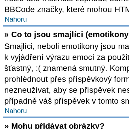
BBCode značky, které mohou HTM
Nahoru
» Co to jsou smajlíci (emotikony
Smajlíci, neboli emotikony jsou ma
k vyjádření výrazu emocí za použi
šťastný, :( znamená smutný. Komp
prohlédnout přes příspěvkový formu
nezneužívat, aby se příspěvek ne
případně váš příspěvek v tomto s
Nahoru
» Mohu přidávat obrázky?