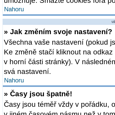
umožňuje. Smažte cookies fóra po
Nahoru
Už
» Jak změním svoje nastavení?
Všechna vaše nastavení (pokud jst
Ke změně stačí kliknout na odkaz
v horní části stránky). V následné
svá nastavení.
Nahoru
» Časy jsou špatně!
Časy jsou téměř vždy v pořádku, o
v jiném časovém pásmu než v tom,