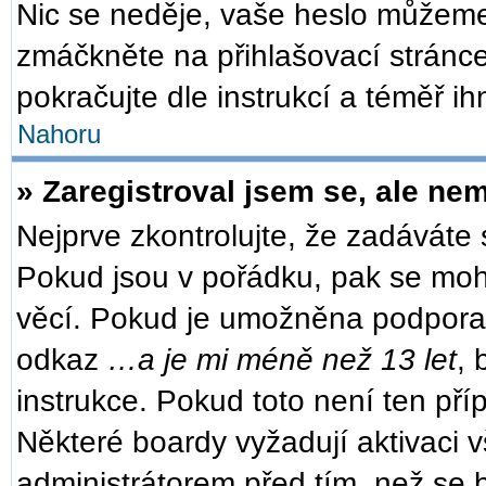
Nic se neděje, vaše heslo můžeme
zmáčkněte na přihlašovací stránce
pokračujte dle instrukcí a téměř ih
Nahoru
» Zaregistroval jsem se, ale nem
Nejprve zkontrolujte, že zadáváte
Pokud jsou v pořádku, pak se moh
věcí. Pokud je umožněna podpora CO
odkaz
…a je mi méně než 13 let
, 
instrukce. Pokud toto není ten pří
Některé boardy vyžadují aktivaci 
administrátorem před tím, než se b