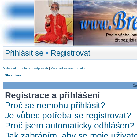
Přihlásit se
•
Registrovat
Vyhledat témata bez odpovědí
|
Zobrazit aktivní témata
Obsah fóra
Ča
Registrace a přihlášení
Proč se nemohu přihlásit?
Je vůbec potřeba se registrovat?
Proč jsem automaticky odhlášen?
Jak zabráním, aby se moje uživat