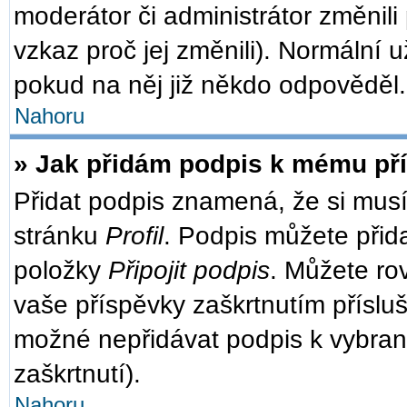
moderátor či administrátor změnili
vzkaz proč jej změnili). Normální
pokud na něj již někdo odpověděl.
Nahoru
» Jak přidám podpis k mému př
Přidat podpis znamená, že si musít
stránku
Profil
. Podpis můžete přid
položky
Připojit podpis
. Můžete ro
vaše příspěvky zaškrtnutím přísluš
možné nepřidávat podpis k vybra
zaškrtnutí).
Nahoru