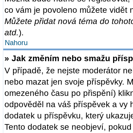
co vám je povoleno můžete vidět n
Můžete přidat nová téma do tohoto
atd.
).
Nahoru
» Jak změním nebo smažu přís
V případě, že nejste moderátor ne
nebo mazat jen svoje příspěvky. M
omezeného času po přispění) klikn
odpověděl na váš příspěvek a vy h
dodatek u příspěvku, který ukazuje,
Tento dodatek se neobjeví, poku