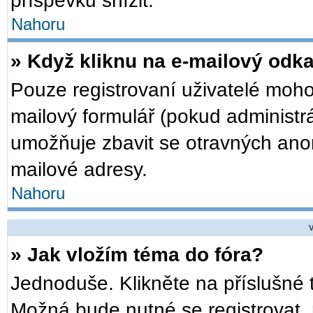
příspěvků snížit.
Nahoru
» Když kliknu na e-mailový odka
Pouze registrovaní uživatelé moho
mailový formulář (pokud administrá
umožňuje zbavit se otravných anon
mailové adresy.
Nahoru
V
» Jak vložím téma do fóra?
Jednoduše. Klikněte na příslušné 
Možná bude nutné se registrovat, 