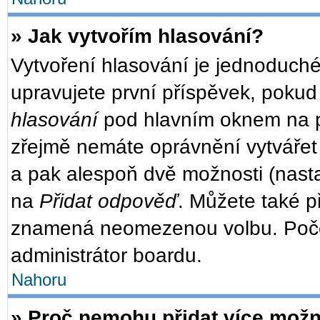
» Jak vytvořím hlasování?
Vytvoření hlasování je jednoduché
upravujete první příspěvek, pokud 
hlasování
pod hlavním oknem na př
zřejmě nemáte oprávnění vytvářet 
a pak alespoň dvě možnosti (nast
na
Přidat odpověď
. Můžete také př
znamená neomezenou volbu. Počet
administrátor boardu.
Nahoru
» Proč nemohu přidat více možn