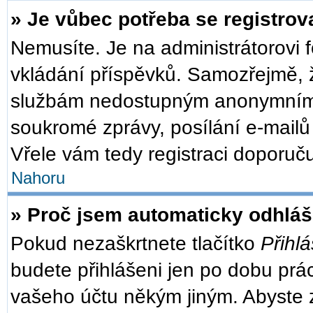
» Je vůbec potřeba se registrov
Nemusíte. Je na administrátorovi fó
vkládání příspěvků. Samozřejmě, ž
službám nedostupným anonymním u
soukromé zprávy, posílání e-mailů 
Vřele vám tedy registraci doporuču
Nahoru
» Proč jsem automaticky odhlá
Pokud nezaškrtnete tlačítko
Přihlá
budete přihlášeni jen po dobu prác
vašeho účtu někým jiným. Abyste zů