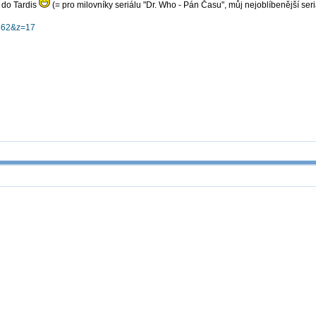
 do Tardis
(= pro milovníky seriálu "Dr. Who - Pán Času", můj nejoblíbenější seri
2862&z=17