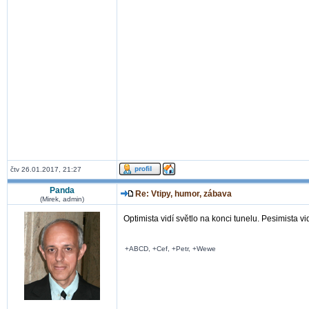
čtv 26.01.2017, 21:27
Panda
Re: Vtipy, humor, zábava
(Mirek, admin)
Optimista vidí světlo na konci tunelu. Pesimista vidí
+ABCD, +Cef, +Petr, +Wewe