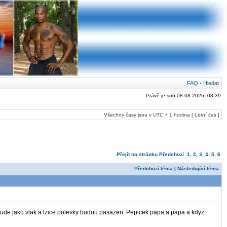
FAQ
•
Hledat
Právě je sob 08.08.2026, 08:39
Všechny časy jsou v UTC + 1 hodina [ Letní čas ]
Přejít na stránku
Předchozí
1
,
2
,
3
,
4
,
5
,
6
Předchozí téma
|
Následující téma
ude jako vlak a lzice polevky budou pasazeri. Pepicek papa a papa a kdyz