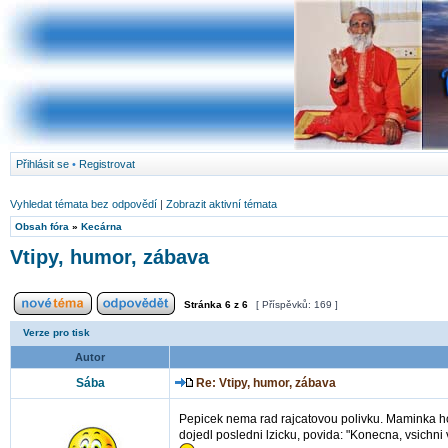
Přihlásit se
•
Registrovat
Vyhledat témata bez odpovědí
|
Zobrazit aktivní témata
Obsah fóra
»
Kecárna
Vtipy, humor, zábava
Stránka
6
z
6
[ Příspěvků: 169 ]
Verze pro tisk
Autor
Sába
Re: Vtipy, humor, zábava
Pepicek nema rad rajcatovou polivku. Maminka ho 
dojedl posledni lzicku, povida: "Konecna, vsichni v