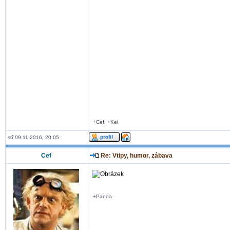
+Cef, +Kei
stř 09.11.2016, 20:05
Cef
Re: Vtipy, humor, zábava
+Panda