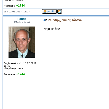
+1744
Reputace
:
pon 02.01.2017, 18:27
Panda
Re: Vtipy, humor, zábava
(Mirek, admin)
Najdi kočku!
Registrován:
čtv 15.12.2011,
10:43
Příspěvky:
3382
+1744
Reputace
: