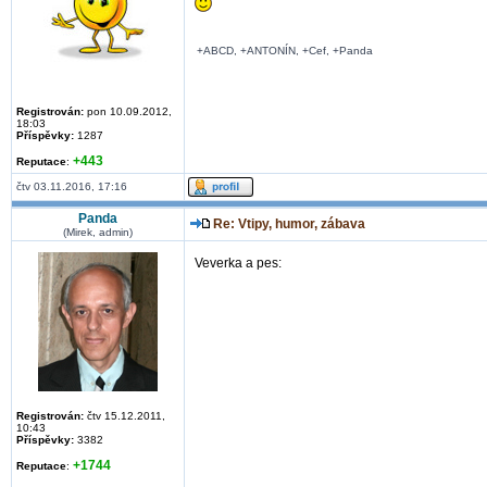
+ABCD, +ANTONÍN, +Cef, +Panda
Registrován:
pon 10.09.2012,
18:03
Příspěvky:
1287
+443
Reputace
:
čtv 03.11.2016, 17:16
Panda
Re: Vtipy, humor, zábava
(Mirek, admin)
Veverka a pes:
Registrován:
čtv 15.12.2011,
10:43
Příspěvky:
3382
+1744
Reputace
: