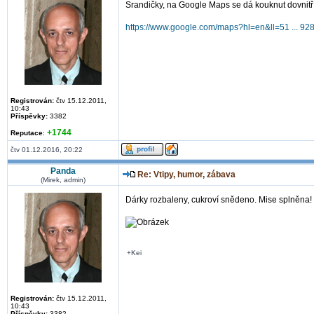
Srandičky, na Google Maps se dá kouknut dovnitř
https://www.google.com/maps?hl=en&ll=51 ... 9
Registrován:
čtv 15.12.2011,
10:43
Příspěvky:
3382
+1744
Reputace
:
čtv 01.12.2016, 20:22
Panda
Re: Vtipy, humor, zábava
(Mirek, admin)
Dárky rozbaleny, cukroví snědeno. Mise splněna!
+Kei
Registrován:
čtv 15.12.2011,
10:43
Příspěvky:
3382