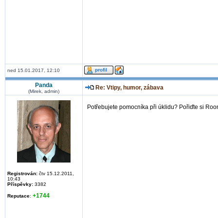
ned 15.01.2017, 12:10
Panda
Re: Vtipy, humor, zábava
(Mirek, admin)
Potřebujete pomocníka při úklidu? Pořiďte si Ro
Registrován:
čtv 15.12.2011,
10:43
Příspěvky:
3382
+1744
Reputace
: