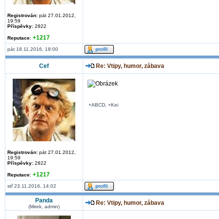
Registrován:
pát 27.01.2012,
19:59
Příspěvky:
2822
+1217
Reputace
:
pát 18.11.2016, 18:00
Cef
Re: Vtipy, humor, zábava
+ABCD, +Kei
Registrován:
pát 27.01.2012,
19:59
Příspěvky:
2822
+1217
Reputace
:
stř 23.11.2016, 14:02
Panda
Re: Vtipy, humor, zábava
(Mirek, admin)