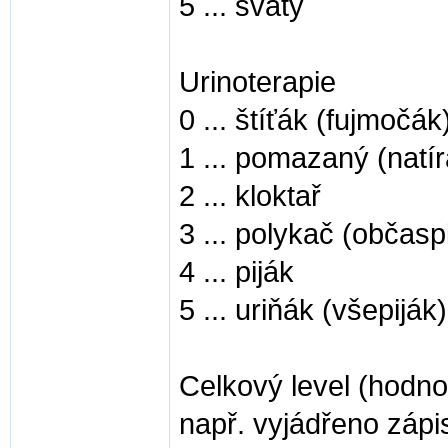
5 ... svatý
Urinoterapie
0 ... štíťák (fujmočák
1 ... pomazaný (natír
2 ... kloktař
3 ... polykač (občasp
4 ... piják
5 ... uriňák (všepiják)
Celkový level (hodno
např. vyjádřeno zá