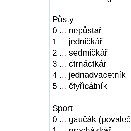
Půsty
0 ... nepůstař
1 ... jedničkář
2 ... sedmičkář
3 ... čtrnáctkář
4 ... jednadvacetník
5 ... čtyřicátník
Sport
0 ... gaučák (povaleč
1 ... procházkář