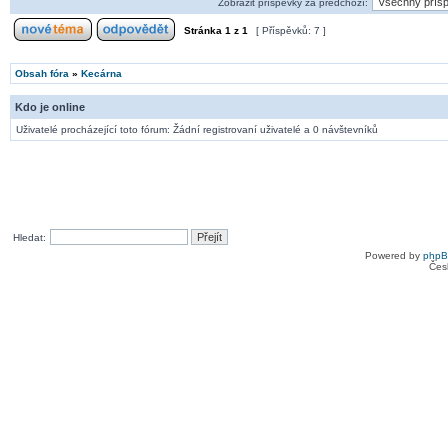
Zobrazit příspěvky za předchozí:
Stránka
1
z
1
[ Příspěvků: 7 ]
Obsah fóra
»
Kecárna
Kdo je online
Uživatelé procházející toto fórum: Žádní registrovaní uživatelé a 0 návštevníků
Hledat:
Powered by
php
Čes