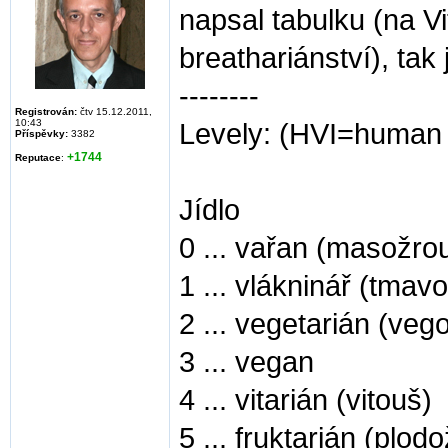
napsal tabulku (na Vi
breathariánství), tak
--------
Registrován:
čtv 15.12.2011,
10:43
Levely: (HVI=human v
Příspěvky:
3382
+1744
Reputace
:
Jídlo
0 ... vařan (masožrou
1 ... vlákninář (tmav
2 ... vegetarián (veg
3 ... vegan
4 ... vitarián (vitouš)
5 ... fruktarián (plod