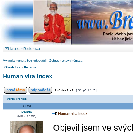
Přihlásit se
•
Registrovat
Vyhledat témata bez odpovědí
|
Zobrazit aktivní témata
Obsah fóra
»
Kecárna
Human vita index
Stránka
1
z
1
[ Příspěvků: 7 ]
Verze pro tisk
Autor
Panda
Human vita index
(Mirek, admin)
Objevil jsem ve svýc