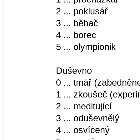
2 ... poklusář
3 ... běhač
4 ... borec
5 ... olympionik
Duševno
0 ... tmář (zabedněn
1 ... zkoušeč (exper
2 ... meditující
3 ... oduševnělý
4 ... osvícený