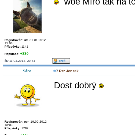
¨woe Míro tak na t
Registrován:
úte 31.01.2012,
15:06
Příspěvky:
1141
+830
Reputace
:
čtv 11.04.2013, 20:44
Sába
Re: Jen tak
Dost dobrý
Registrován:
pon 10.09.2012,
18:03
Příspěvky:
1287