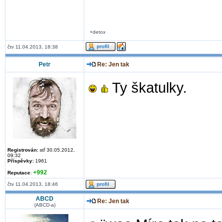
+detox
čtv 11.04.2013, 18:38
Petr
Re: Jen tak
Ty škatulky.
Registrován:
stř 30.05.2012,
09:32
Příspěvky:
1961
+992
Reputace
:
čtv 11.04.2013, 18:46
ABCD
Re: Jen tak
(ABCD-a)