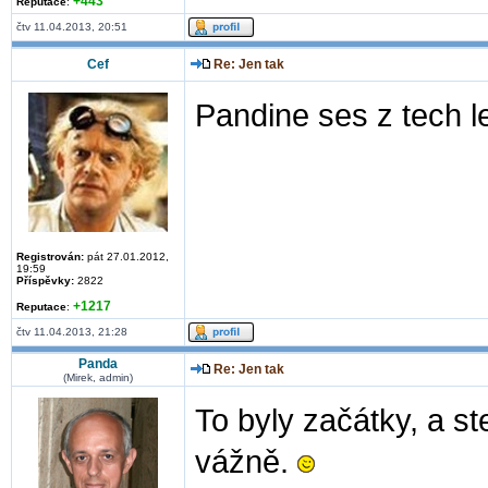
+443
Reputace
:
čtv 11.04.2013, 20:51
Cef
Re: Jen tak
Pandine ses z tech 
Registrován:
pát 27.01.2012,
19:59
Příspěvky:
2822
+1217
Reputace
:
čtv 11.04.2013, 21:28
Panda
Re: Jen tak
(Mirek, admin)
To byly začátky, a st
vážně.