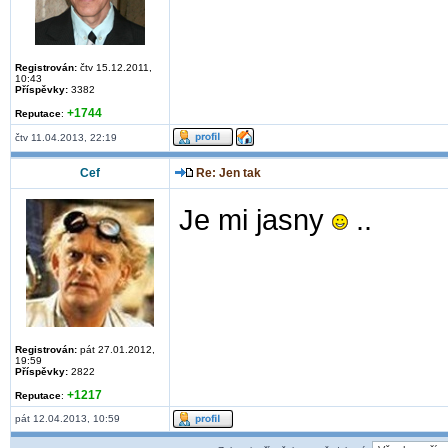
Registrován:
čtv 15.12.2011,
10:43
Příspěvky:
3382
+1744
Reputace
:
čtv 11.04.2013, 22:19
Cef
Re: Jen tak
Je mi jasny
..
Registrován:
pát 27.01.2012,
19:59
Příspěvky:
2822
+1217
Reputace
:
pát 12.04.2013, 10:59