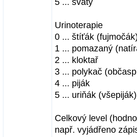
5 ... svatý
Urinoterapie
0 ... štíťák (fujmočák
1 ... pomazaný (natír
2 ... kloktař
3 ... polykač (občasp
4 ... piják
5 ... uriňák (všepiják)
Celkový level (hodno
např. vyjádřeno zá