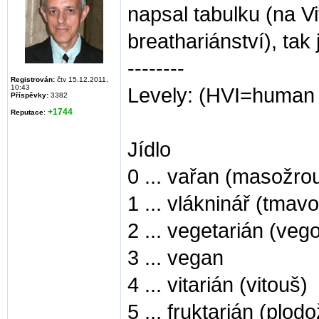
napsal tabulku (na Vi
breathariánství), tak
--------
Registrován:
čtv 15.12.2011,
10:43
Levely: (HVI=human v
Příspěvky:
3382
+1744
Reputace
:
Jídlo
0 ... vařan (masožrou
1 ... vlákninář (tmav
2 ... vegetarián (veg
3 ... vegan
4 ... vitarián (vitouš)
5 ... fruktarián (plod