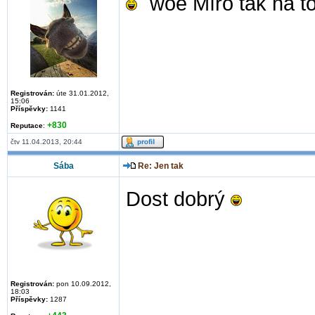
¨woe Míro tak na t
Registrován:
úte 31.01.2012,
15:06
Příspěvky:
1141
+830
Reputace
:
čtv 11.04.2013, 20:44
Sába
Re: Jen tak
Dost dobrý
Registrován:
pon 10.09.2012,
18:03
Příspěvky:
1287