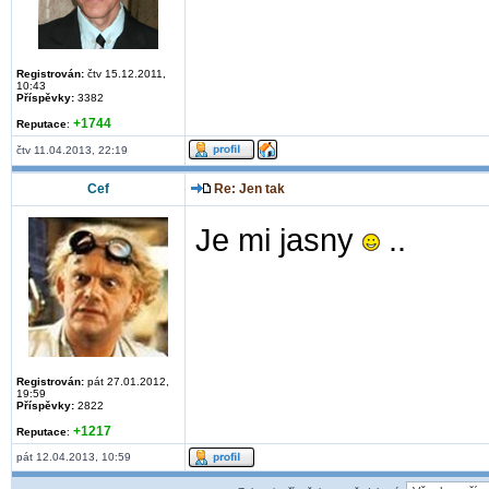
Registrován:
čtv 15.12.2011,
10:43
Příspěvky:
3382
+1744
Reputace
:
čtv 11.04.2013, 22:19
Cef
Re: Jen tak
Je mi jasny
..
Registrován:
pát 27.01.2012,
19:59
Příspěvky:
2822
+1217
Reputace
:
pát 12.04.2013, 10:59