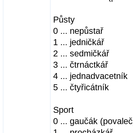
Půsty
0 ... nepůstař
1 ... jedničkář
2 ... sedmičkář
3 ... čtrnáctkář
4 ... jednadvacetník
5 ... čtyřicátník
Sport
0 ... gaučák (povaleč
1 ... procházkář