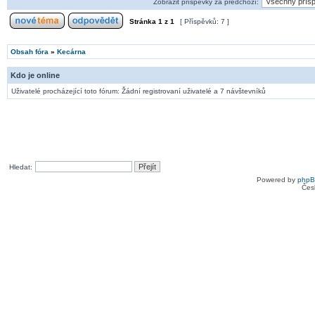
Zobrazit příspěvky za předchozí:
Stránka
1
z
1
[ Příspěvků: 7 ]
Obsah fóra
»
Kecárna
Kdo je online
Uživatelé procházející toto fórum: Žádní registrovaní uživatelé a 7 návštevníků
Hledat:
Powered by
php
Čes