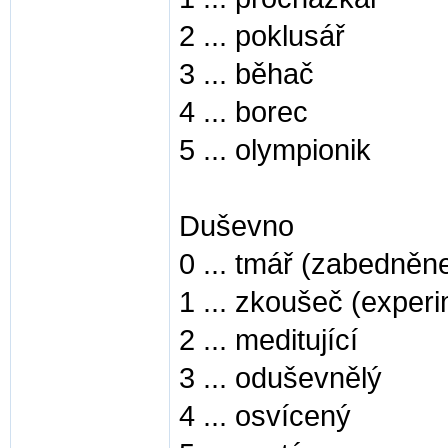
2 ... poklusář
3 ... běhač
4 ... borec
5 ... olympionik
Duševno
0 ... tmář (zabedněn
1 ... zkoušeč (exper
2 ... meditující
3 ... oduševnělý
4 ... osvícený