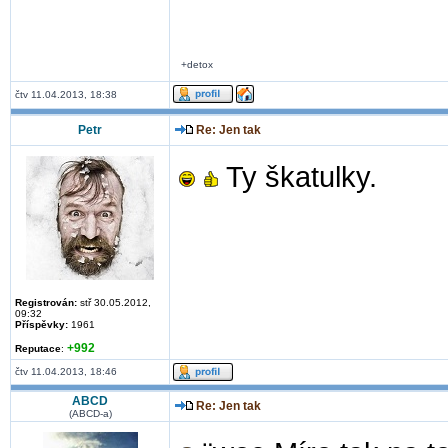
+detox
čtv 11.04.2013, 18:38
Petr
Re: Jen tak
Ty škatulky.
Registrován:
stř 30.05.2012,
09:32
Příspěvky:
1961
+992
Reputace
:
čtv 11.04.2013, 18:46
ABCD
Re: Jen tak
(ABCD-a)