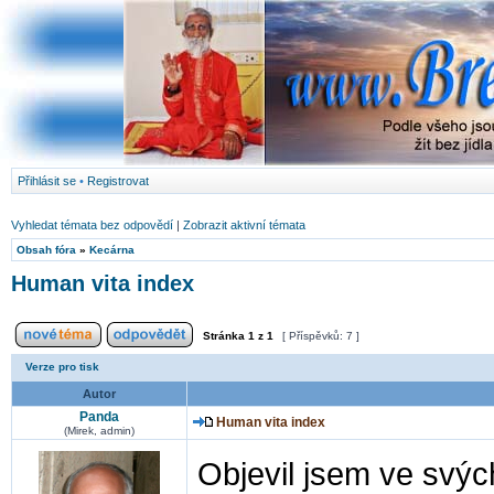
Přihlásit se
•
Registrovat
Vyhledat témata bez odpovědí
|
Zobrazit aktivní témata
Obsah fóra
»
Kecárna
Human vita index
Stránka
1
z
1
[ Příspěvků: 7 ]
Verze pro tisk
Autor
Panda
Human vita index
(Mirek, admin)
Objevil jsem ve svýc