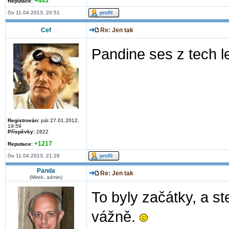
+443
Reputace
:
čtv 11.04.2013, 20:51
Cef
Re: Jen tak
Pandine ses z tech 
Registrován:
pát 27.01.2012,
19:59
Příspěvky:
2822
+1217
Reputace
:
čtv 11.04.2013, 21:28
Panda
Re: Jen tak
(Mirek, admin)
To byly začátky, a st
vážně.