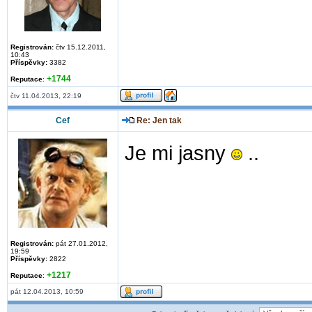
Registrován:
čtv 15.12.2011,
10:43
Příspěvky:
3382
+1744
Reputace
:
čtv 11.04.2013, 22:19
Cef
Re: Jen tak
Je mi jasny
..
Registrován:
pát 27.01.2012,
19:59
Příspěvky:
2822
+1217
Reputace
:
pát 12.04.2013, 10:59