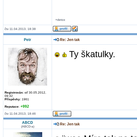
+detox
čtv 11.04.2013, 18:38
Petr
Re: Jen tak
Ty škatulky.
Registrován:
stř 30.05.2012,
09:32
Příspěvky:
1961
+992
Reputace
:
čtv 11.04.2013, 18:46
ABCD
Re: Jen tak
(ABCD-a)