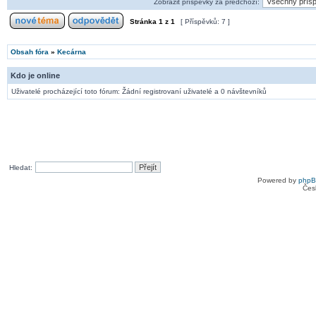
Zobrazit příspěvky za předchozí:
Stránka
1
z
1
[ Příspěvků: 7 ]
Obsah fóra
»
Kecárna
Kdo je online
Uživatelé procházející toto fórum: Žádní registrovaní uživatelé a 0 návštevníků
Hledat:
Powered by
php
Čes