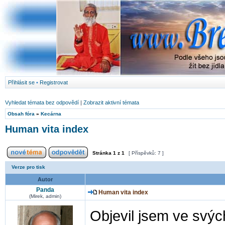
Přihlásit se
•
Registrovat
Vyhledat témata bez odpovědí
|
Zobrazit aktivní témata
Obsah fóra
»
Kecárna
Human vita index
Stránka
1
z
1
[ Příspěvků: 7 ]
Verze pro tisk
Autor
Panda
Human vita index
(Mirek, admin)
Objevil jsem ve svýc