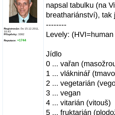
napsal tabulku (na Vi
breathariánství), tak
--------
Registrován:
čtv 15.12.2011,
10:43
Levely: (HVI=human v
Příspěvky:
3382
+1744
Reputace
:
Jídlo
0 ... vařan (masožrou
1 ... vlákninář (tmav
2 ... vegetarián (veg
3 ... vegan
4 ... vitarián (vitouš)
5 ... fruktarián (plod