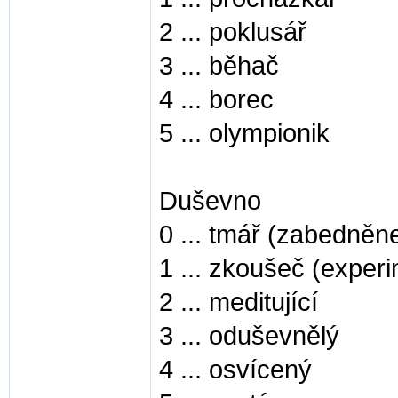
2 ... poklusář
3 ... běhač
4 ... borec
5 ... olympionik
Duševno
0 ... tmář (zabedněn
1 ... zkoušeč (exper
2 ... meditující
3 ... oduševnělý
4 ... osvícený