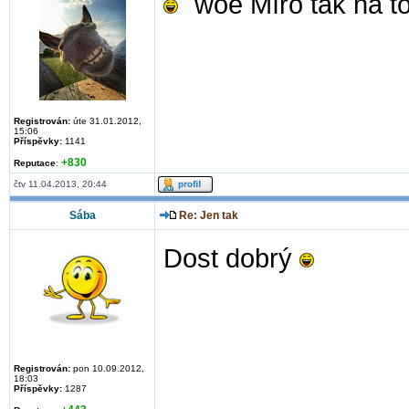
¨woe Míro tak na t
Registrován:
úte 31.01.2012,
15:06
Příspěvky:
1141
+830
Reputace
:
čtv 11.04.2013, 20:44
Sába
Re: Jen tak
Dost dobrý
Registrován:
pon 10.09.2012,
18:03
Příspěvky:
1287