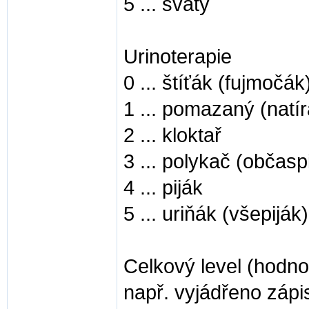
5 ... svatý
Urinoterapie
0 ... štíťák (fujmočák
1 ... pomazaný (natír
2 ... kloktař
3 ... polykač (občasp
4 ... piják
5 ... uriňák (všepiják)
Celkový level (hodno
např. vyjádřeno zá