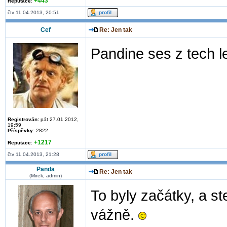
+443
Reputace
:
čtv 11.04.2013, 20:51
Cef
Re: Jen tak
Pandine ses z tech 
Registrován:
pát 27.01.2012,
19:59
Příspěvky:
2822
+1217
Reputace
:
čtv 11.04.2013, 21:28
Panda
Re: Jen tak
(Mirek, admin)
To byly začátky, a st
vážně.