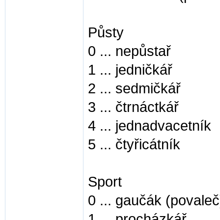
Půsty
0 ... nepůstař
1 ... jedničkář
2 ... sedmičkář
3 ... čtrnáctkář
4 ... jednadvacetník
5 ... čtyřicátník
Sport
0 ... gaučák (povaleč
1 ... procházkář