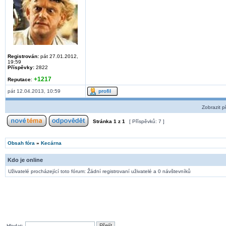
Registrován:
pát 27.01.2012,
19:59
Příspěvky:
2822
+1217
Reputace
:
pát 12.04.2013, 10:59
Zobrazit p
Stránka
1
z
1
[ Příspěvků: 7 ]
Obsah fóra
»
Kecárna
Kdo je online
Uživatelé procházející toto fórum: Žádní registrovaní uživatelé a 0 návštevníků
Hledat: