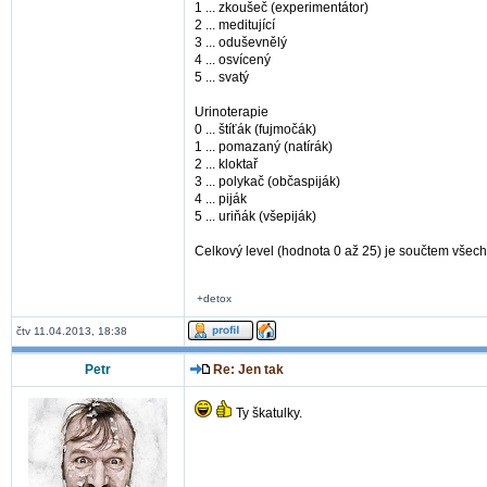
1 ... zkoušeč (experimentátor)
2 ... meditující
3 ... oduševnělý
4 ... osvícený
5 ... svatý
Urinoterapie
0 ... štíťák (fujmočák)
1 ... pomazaný (natírák)
2 ... kloktař
3 ... polykač (občaspiják)
4 ... piják
5 ... uriňák (všepiják)
Celkový level (hodnota 0 až 25) je součtem vše
+detox
čtv 11.04.2013, 18:38
Petr
Re: Jen tak
Ty škatulky.