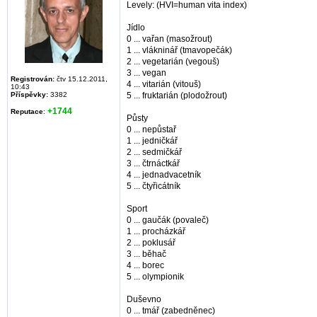
Levely: (HVI=human vita index)
Jídlo
0 ... vařan (masožrout)
1 ... vlákninář (tmavopečák)
2 ... vegetarián (vegouš)
3 ... vegan
Registrován:
čtv 15.12.2011,
4 ... vitarián (vitouš)
10:43
Příspěvky:
3382
5 ... fruktarián (plodožrout)
+1744
Reputace
:
Půsty
0 ... nepůstař
1 ... jedničkář
2 ... sedmičkář
3 ... čtrnáctkář
4 ... jednadvacetník
5 ... čtyřicátník
Sport
0 ... gaučák (povaleč)
1 ... procházkář
2 ... poklusář
3 ... běhač
4 ... borec
5 ... olympionik
Duševno
0 ... tmář (zabedněnec)