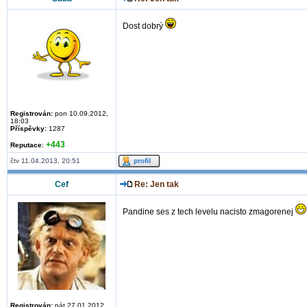
Dost dobrý
Registrován:
pon 10.09.2012,
18:03
Příspěvky:
1287
+443
Reputace
:
čtv 11.04.2013, 20:51
Cef
Re: Jen tak
Pandine ses z tech levelu nacisto zmagorenej
Registrován:
pát 27.01.2012,