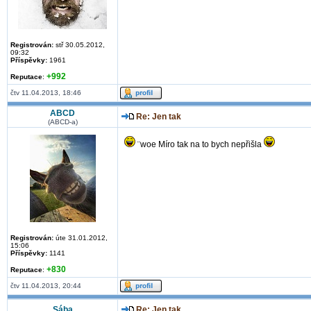
Registrován:
stř 30.05.2012,
09:32
Příspěvky:
1961
+992
Reputace
:
čtv 11.04.2013, 18:46
ABCD
Re: Jen tak
(ABCD-a)
¨woe Míro tak na to bych nepřišla
Registrován:
úte 31.01.2012,
15:06
Příspěvky:
1141
+830
Reputace
:
čtv 11.04.2013, 20:44
Sába
Re: Jen tak