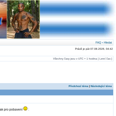
FAQ
•
Hledat
Právě je pát 07.08.2026, 04:42
Všechny časy jsou v UTC + 1 hodina [ Letní čas ]
Předchozí téma
|
Následující téma
 tak pro pobavení
: