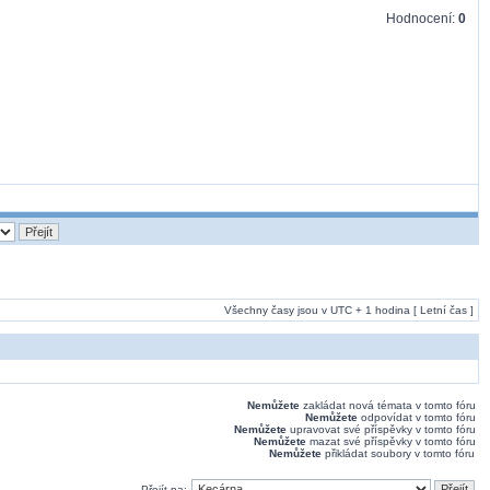
Hodnocení:
0
Všechny časy jsou v UTC + 1 hodina [ Letní čas ]
Nemůžete
zakládat nová témata v tomto fóru
Nemůžete
odpovídat v tomto fóru
Nemůžete
upravovat své příspěvky v tomto fóru
Nemůžete
mazat své příspěvky v tomto fóru
Nemůžete
přikládat soubory v tomto fóru
Přejít na: