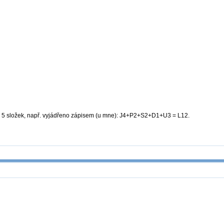
ch 5 složek, např. vyjádřeno zápisem (u mne): J4+P2+S2+D1+U3 = L12.