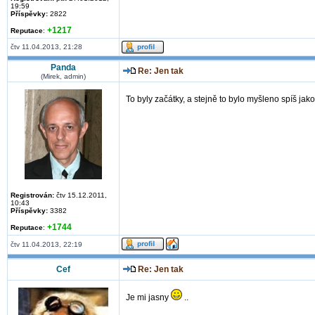
19:59
Příspěvky:
2822
+1217
Reputace
:
čtv 11.04.2013, 21:28
Panda
Re: Jen tak
(Mirek, admin)
To byly začátky, a stejně to bylo myšleno spíš jako
Registrován:
čtv 15.12.2011,
10:43
Příspěvky:
3382
+1744
Reputace
:
čtv 11.04.2013, 22:19
Cef
Re: Jen tak
Je mi jasny
..