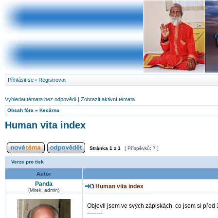
Přihlásit se
•
Registrovat
Vyhledat témata bez odpovědí
|
Zobrazit aktivní témata
Obsah fóra
»
Kecárna
Human vita index
Stránka
1
z
1
[ Příspěvků: 7 ]
Verze pro tisk
Autor
Panda
Human vita index
(Mirek, admin)
Objevil jsem ve svých zápiskách, co jsem si před 3
--------