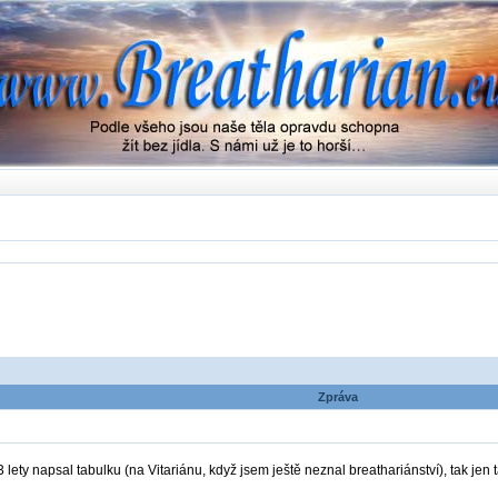
Zpráva
 lety napsal tabulku (na Vitariánu, když jsem ještě neznal breathariánství), tak jen