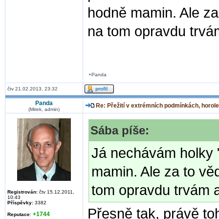
hodně mamin. Ale za 
na tom opravdu trvám
+Panda
čtv 21.02.2013, 23:32
Panda
Re: Přežití v extrémních podmínkách, horole
(Mirek, admin)
Sába píše:
Já nechávám holky "
mamin. Ale za to věd
tom opravdu trvám a 
Registrován:
čtv 15.12.2011,
10:43
Příspěvky:
3382
Přesně tak, právě toh
+1744
Reputace
: