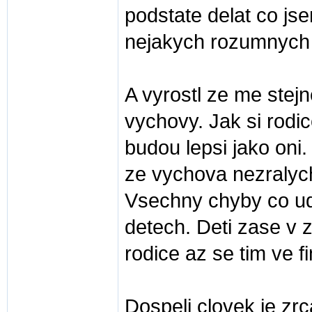
podstate delat co jse
nejakych rozumnych 
A vyrostl ze me stej
vychovy. Jak si rodic
budou lepsi jako oni.
ze vychova nezralych
Vsechny chyby co ude
detech. Deti zase v z
rodice az se tim ve f
Dospeli clovek je zr