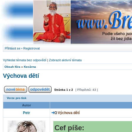
Přihlásit se
•
Registrovat
Vyhledat témata bez odpovědí
|
Zobrazit aktivní témata
Obsah fóra
»
Kecárna
Výchova dětí
Stránka
1
z
2
[ Příspěvků: 43 ]
Verze pro tisk
Autor
Petr
Výchova dětí
Cef píše: