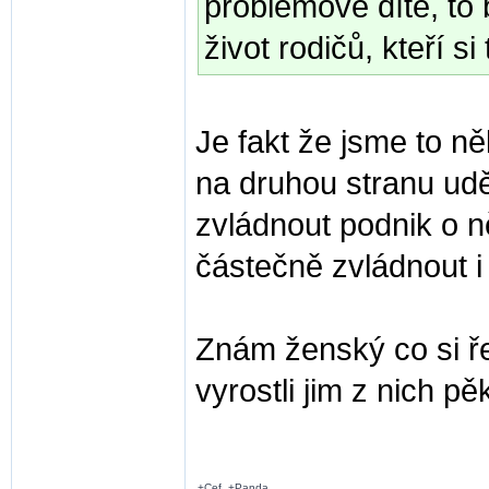
problémové dítě, to
život rodičů, kteří si
Je fakt že jsme to ně
na druhou stranu udě
zvládnout podnik o 
částečně zvládnout i 
Znám ženský co si ře
vyrostli jim z nich 
+Cef, +Panda