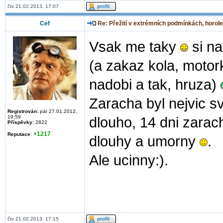
čtv 21.02.2013, 17:07
Cef
Re: Přežití v extrémních podmínkách, horole
Vsak me taky
si na
(a zakaz kola, motork
nadobi a tak, hruza)
Zaracha byl nejvic sv
Registrován:
pát 27.01.2012,
19:59
dlouho, 14 dni zarach
Příspěvky:
2822
+1217
Reputace
:
dlouhy a umorny
.
Ale ucinny:).
čtv 21.02.2013, 17:15