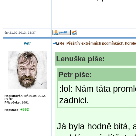
čtv 21.02.2013, 23:37
Petr
Re: Přežití v extrémních podmínkách, horole
Lenuška píše:
Petr píše:
:lol: Nám táta prom
Registrován:
stř 30.05.2012,
zadnici.
09:32
Příspěvky:
1961
+992
Reputace
:
Já byla hodně bitá, 