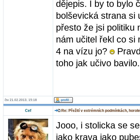
dějepis. I by to bylo
bolševická strana si u
přesto že jsi politiku
nám učitel řekl co si
4 na vízu jo?
Pravd
toho jak učivo bavilo.
čtv 21.02.2013, 15:18
Cef
Re: Přežití v extrémních podmínkách, horole
Jooo, i stolicka se 
jako krava jako pub