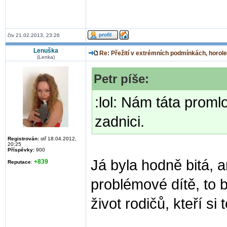
čtv 21.02.2013, 23:26
Lenuška
Re: Přežití v extrémních podmínkách, horole
(Lenka)
Petr píše:
:lol: Nám táta prom
zadnici.
Registrován:
stř 18.04.2012,
20:25
Příspěvky:
900
Já byla hodně bitá, 
+839
Reputace
:
problémové dítě, to 
život rodičů, kteří si 