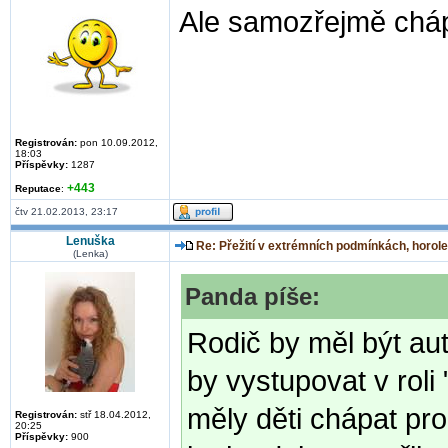
Ale samozřejmě chápu
Registrován:
pon 10.09.2012,
18:03
Příspěvky:
1287
+443
Reputace
:
čtv 21.02.2013, 23:17
Lenuška
Re: Přežití v extrémních podmínkách, horole
(Lenka)
Panda píše:
Rodič by měl být au
by vystupovat v roli
měly děti chápat proč
Registrován:
stř 18.04.2012,
20:25
Příspěvky:
900