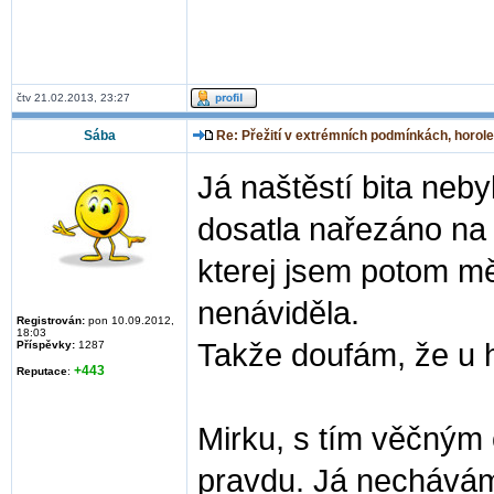
čtv 21.02.2013, 23:27
Sába
Re: Přežití v extrémních podmínkách, horole
Já naštěstí bita neby
dosatla nařezáno na 
kterej jsem potom měl
nenáviděla.
Registrován:
pon 10.09.2012,
18:03
Takže doufám, že u h
Příspěvky:
1287
+443
Reputace
:
Mirku, s tím věčným
pravdu. Já nechávám 