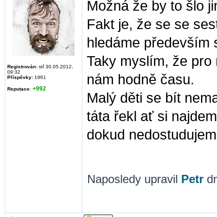
Možná že by to šlo ji
Fakt je, že se se se
hledáme především s
Taky myslím, že pro n
Registrován:
stř 30.05.2012,
09:32
nám hodně času.
Příspěvky:
1961
+992
Reputace
:
Malý děti se bít nema
táta řekl ať si najde
dokud nedostuduje
Naposledy upravil
Petr
dn