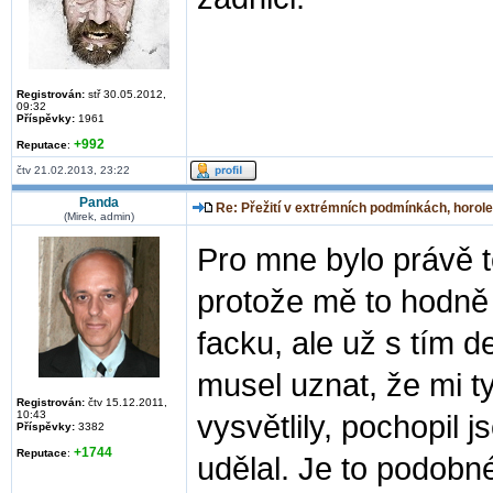
Registrován:
stř 30.05.2012,
09:32
Příspěvky:
1961
+992
Reputace
:
čtv 21.02.2013, 23:22
Panda
Re: Přežití v extrémních podmínkách, horole
(Mirek, admin)
Pro mne bylo právě 
protože mě to hodně o
facku, ale už s tím d
musel uznat, že mi ty
Registrován:
čtv 15.12.2011,
10:43
vysvětlily, pochopil 
Příspěvky:
3382
+1744
Reputace
:
udělal. Je to podobn