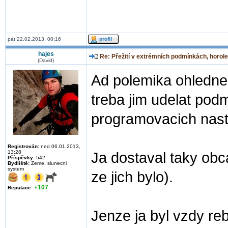
pát 22.02.2013, 00:16
hajes
Re: Přežití v extrémních podmínkách, horole
(David)
Ad polemika ohledne t
treba jim udelat podm
programovacich nastr
Registrován:
ned 06.01.2013,
13:28
Ja dostaval taky obc
Příspěvky:
542
Bydliště:
Zeme, slunecni
system
ze jich bylo).
+107
Reputace
:
Jenze ja byl vzdy reb