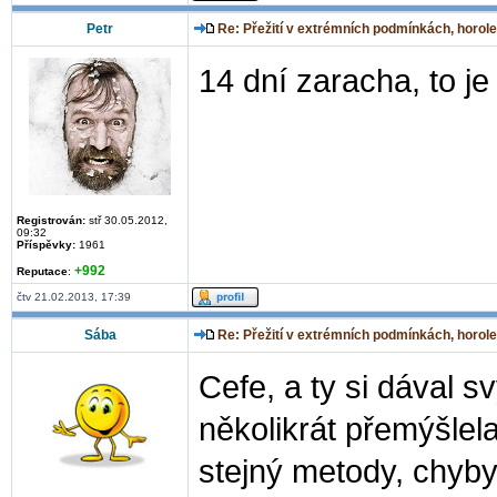
Petr
Re: Přežití v extrémních podmínkách, horole
14 dní zaracha, to je
Registrován:
stř 30.05.2012,
09:32
Příspěvky:
1961
+992
Reputace
:
čtv 21.02.2013, 17:39
Sába
Re: Přežití v extrémních podmínkách, horole
Cefe, a ty si dával
několikrát přemýšlela
stejný metody, chyby