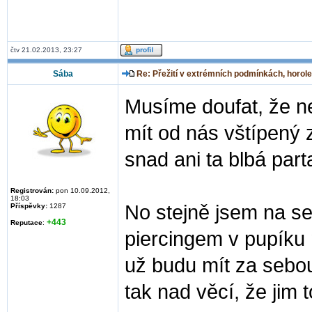
čtv 21.02.2013, 23:27
Sába
Re: Přežití v extrémních podmínkách, horole
Musíme doufat, že ne
mít od nás vštípený 
snad ani ta blbá par
Registrován:
pon 10.09.2012,
18:03
No stejně jsem na se
Příspěvky:
1287
+443
Reputace
:
piercingem v pupíku 
už budu mít za sebou
tak nad věcí, že jim 