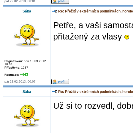
pát 22.02.2013, 00:01
Sába
Re: Přežití v extrémních podmínkách, horole
Petře, a vaši samosta
přitažený za vlasy
Registrován:
pon 10.09.2012,
18:03
Příspěvky:
1287
+443
Reputace
:
pát 22.02.2013, 00:07
Sába
Re: Přežití v extrémních podmínkách, horole
Už si to rozvedl, do