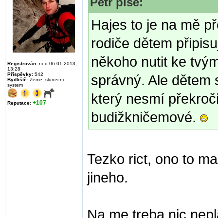
Petr píše:
Hajes to je na mě 
rodiče dětem připisu
někoho nutit ke tvým
Registrován:
ned 06.01.2013,
13:28
Příspěvky:
542
správný. Ale dětem 
Bydliště:
Zeme, slunecni
system
který nesmí překroči
+107
Reputace
:
budižkničemové.
Tezko rict, ono to m
jineho.
Na me treba nic nepla