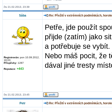
čtv 21.02.2013, 23:39
Sába
Re: Přežití v extrémních podmínkách, horole
Petře, jde použít sp
přijde (zatím) jako 
a potřebuje se vybít.
Nebo máš pocit, že t
Registrován:
pon 10.09.2012,
18:03
dával jiné tresty míst
Příspěvky:
1287
+443
Reputace
:
čtv 21.02.2013, 23:45
Petr
Re: Přežití v extrémních podmínkách, horole