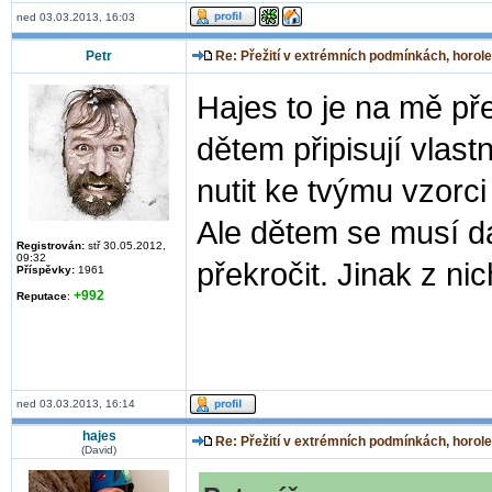
ned 03.03.2013, 16:03
Petr
Re: Přežití v extrémních podmínkách, horole
Hajes to je na mě p
dětem připisují vlas
nutit ke tvýmu vzorc
Ale dětem se musí dá
Registrován:
stř 30.05.2012,
09:32
překročit. Jinak z n
Příspěvky:
1961
+992
Reputace
:
ned 03.03.2013, 16:14
hajes
Re: Přežití v extrémních podmínkách, horole
(David)