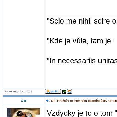
________________
"Scio me nihil scire 
"Kde je vůle, tam je 
"In necessariis unitas
ned 03.03.2013, 16:21
Cef
Re: Přežití v extrémních podmínkách, horole
Vzdycky je to o tom 