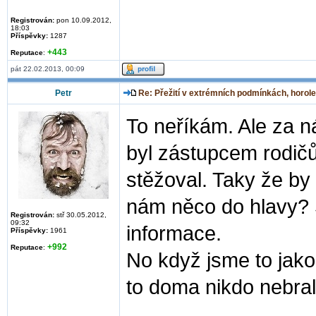
Registrován:
pon 10.09.2012,
18:03
Příspěvky:
1287
+443
Reputace
:
pát 22.02.2013, 00:09
Petr
Re: Přežití v extrémních podmínkách, horole
To neříkám. Ale za n
byl zástupcem rodič
stěžoval. Taky že by 
nám něco do hlavy? S
Registrován:
stř 30.05.2012,
09:32
informace.
Příspěvky:
1961
+992
Reputace
:
No když jsme to jako
to doma nikdo nebral