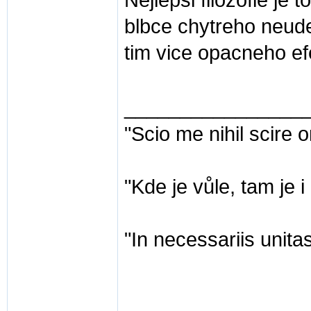
Nejlepsi filozofie je 
blbce chytreho neude
tim vice opacneho e
________________
"Scio me nihil scire 
"Kde je vůle, tam je 
"In necessariis unitas