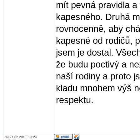
mít pevná pravidla a
kapesného. Druhá mo
rovnocenně, aby cháp
kapesné od rodičů, p
jsem je dostal. Všec
že budu poctivý a nez
naší rodiny a proto 
kladu mnohem výš ne
respektu.
čtv 21.02.2013, 23:24