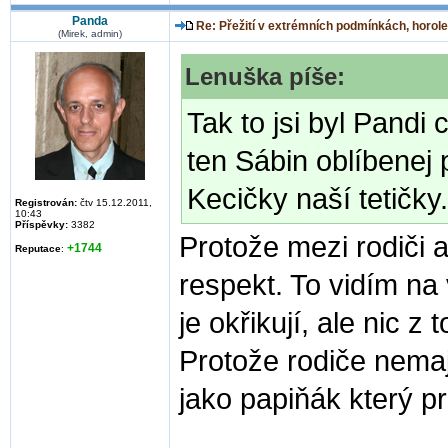
Panda
Re: Přežití v extrémních podmínkách, horole
(Mirek, admin)
Lenuška píše:
Tak to jsi byl Pandi 
ten Sábin oblíbenej 
Kecičky naší tetičky.
Registrován:
čtv 15.12.2011,
10:43
Příspěvky:
3382
Protože mezi rodiči 
+1744
Reputace
:
respekt. To vidím na 
je okřikují, ale nic z 
Protože rodiče nemaj
jako papiňák který pr