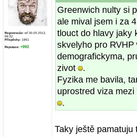
Greenwich nulty si 
ale mival jsem i za 4
tlouct do hlavy jaky
Registrován:
stř 30.05.2012,
09:32
Příspěvky:
1961
skvelyho pro RVHP 
+992
Reputace
:
demografickyma, p
zivot
.
Fyzika me bavila, ta
uprostred viza mezi 
.
Taky ještě pamatuju 