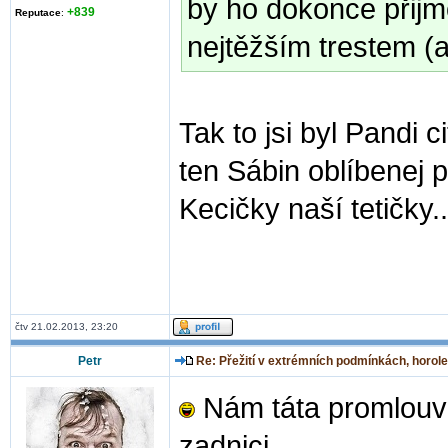
by ho dokonce přijm
+839
Reputace
:
nejtěžším trestem (a
Tak to jsi byl Pandi c
ten Sábin oblíbenej p
Kecičky naší tetičky.
čtv 21.02.2013, 23:20
Petr
Re: Přežití v extrémních podmínkách, horole
Nám táta promlouva
zadnici.