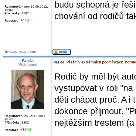
budu schopná je řeši
Registrován:
pon 10.09.2012,
18:03
chování od rodičů tak
Příspěvky:
1287
+443
Reputace
:
čtv 21.02.2013, 23:06
Panda
Re: Přežití v extrémních podmínkách, horole
(Mirek, admin)
Rodič by měl být aut
vystupovat v roli "na
děti chápat proč. A i 
dokonce přijmout. "
Registrován:
čtv 15.12.2011,
10:43
nejtěžším trestem (a
Příspěvky:
3382
+1744
Reputace
: