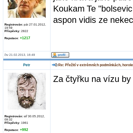
Koukam Te "bolsevici"
aspon vidis ze neke
Registrován:
pát 27.01.2012,
19:59
Příspěvky:
2822
+1217
Reputace
:
čtv 21.02.2013, 16:49
Petr
Re: Přežití v extrémních podmínkách, horole
Za čtyřku na vízu by
Registrován:
stř 30.05.2012,
09:32
Příspěvky:
1961
+992
Reputace
: