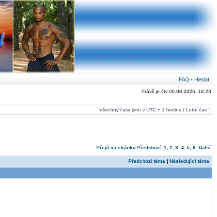
FAQ
•
Hledat
Právě je čtv 06.08.2026, 18:23
Všechny časy jsou v UTC + 1 hodina [ Letní čas ]
Přejít na stránku
Předchozí
1
,
2
,
3
,
4
,
5
,
6
Další
Předchozí téma
|
Následující téma