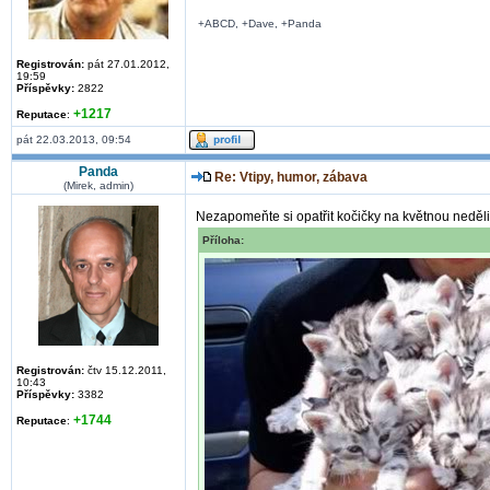
+ABCD, +Dave, +Panda
Registrován:
pát 27.01.2012,
19:59
Příspěvky:
2822
+1217
Reputace
:
pát 22.03.2013, 09:54
Panda
Re: Vtipy, humor, zábava
(Mirek, admin)
Nezapomeňte si opatřit kočičky na květnou neděli
Příloha:
Registrován:
čtv 15.12.2011,
10:43
Příspěvky:
3382
+1744
Reputace
: