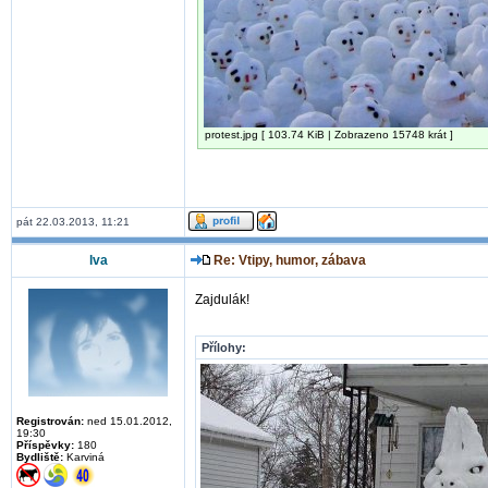
protest.jpg [ 103.74 KiB | Zobrazeno 15748 krát ]
pát 22.03.2013, 11:21
lva
Re: Vtipy, humor, zábava
Zajdulák!
Přílohy:
Registrován:
ned 15.01.2012,
19:30
Příspěvky:
180
Bydliště:
Karviná