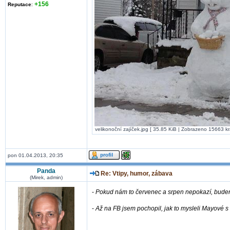
+156
Reputace
:
velikonoční zajíček.jpg [ 35.85 KiB | Zobrazeno 15663 kr
pon 01.04.2013, 20:35
Panda
Re: Vtipy, humor, zábava
(Mirek, admin)
-
Pokud nám to červenec a srpen nepokazí, budem
-
Až na FB jsem pochopil, jak to mysleli Mayové 