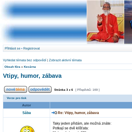
Přihlásit se
•
Registrovat
Vyhledat témata bez odpovědí
|
Zobrazit aktivní témata
Obsah fóra
»
Kecárna
Vtipy, humor, zábava
Stránka
3
z
6
[ Příspěvků: 169 ]
Verze pro tisk
Autor
Sába
Re: Vtipy, humor, zábava
Taky jeden přidám, ale možná znáte:
Potkají se dvě klíšťata: