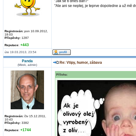
"Jak se ti dnes daří?"
"Ale ani se neptej, je teprve dopoledne a už mě dva
Registrován:
pon 10.09.2012,
18:03
Příspěvky:
1287
+443
Reputace
:
úte 19.03.2013, 23:54
Panda
Re: Vtipy, humor, zábava
(Mirek, admin)
Příloha:
Registrován:
čtv 15.12.2011,
10:43
Příspěvky:
3382
+1744
Reputace
: