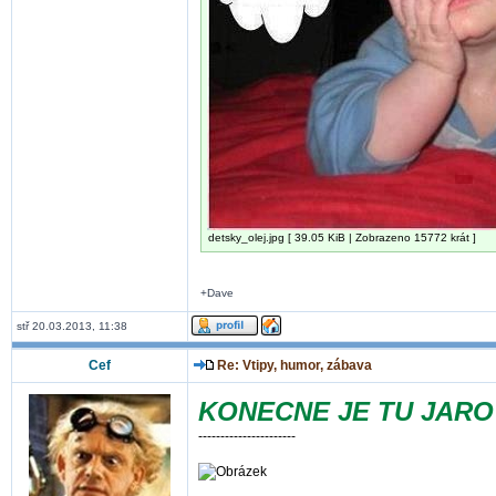
detsky_olej.jpg [ 39.05 KiB | Zobrazeno 15772 krát ]
+Dave
stř 20.03.2013, 11:38
Cef
Re: Vtipy, humor, zábava
KONECNE JE TU JARO
----------------------