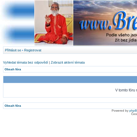
Přihlásit se
•
Registrovat
Vyhledat témata bez odpovědí
|
Zobrazit aktivní témata
Obsah fóra
V tomto fóru
Obsah fóra
Powered by
php
Čes