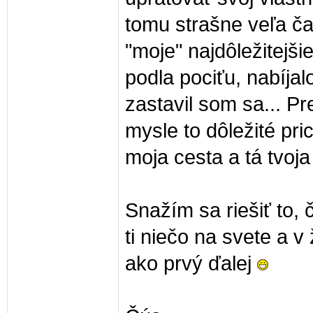
tomu strašne veľa ča
"moje" najdôležitejši
podla pociťu, nabíjalo
zastavil som sa... Pr
mysle to dôležité pri
moja cesta a tá tvoja 
Snažím sa riešiť to,
ti niečo na svete a v
ako prvý ďalej