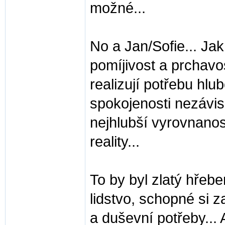
možné...
No a Jan/Sofie... Jak
pomíjivost a prchav
realizují potřebu hl
spokojenosti nezávisle
nejhlubší vyrovnanost
reality...
To by byl zlatý hřeb
lidstvo, schopné si z
a duševní potřeby... 