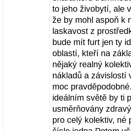
to jeho živobytí, al
že by mohl aspoň k n
laskavost z prostředk
bude mít furt jen ty 
oblastí, kteří na zá
nějaký realný kolekt
nákladů a závislostí 
moc pravděpodobné.J
ideálním světě by ti p
usměrňovány zdravý
pro celý kolektiv, né