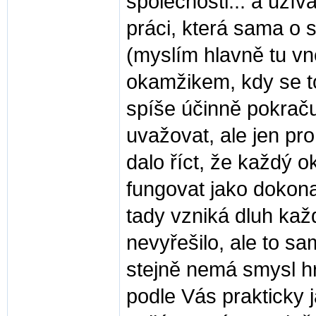
společnosti... a uží
práci, která sama o s
(myslím hlavně tu vn
okamžikem, kdy se t
spíše účinně pokraču
uvažovat, ale jen pr
dalo říct, že každý 
fungovat jako dokona
tady vzniká dluh kaž
nevyřešilo, ale to s
stejně nemá smysl hro
podle Vás prakticky 