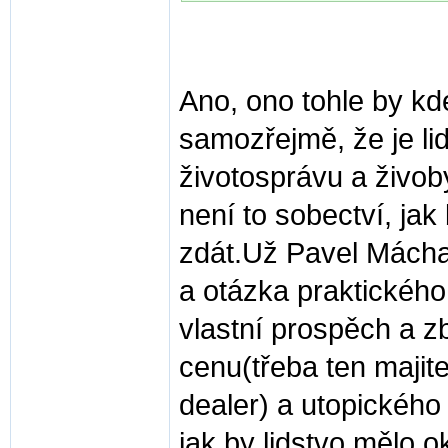
Ano, ono tohle by kd
samozřejmě, že je lid
životosprávu a živob
není to sobectví, ja
zdát.Už Pavel Mácha 
a otázka praktického
vlastní prospěch a z
cenu(třeba ten majit
dealer) a utopického
jak by lidstvo mělo 