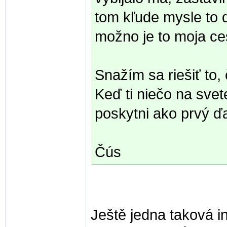
tom kľude mysle to d
možno je to moja cest
Snažím sa riešiť to
Keď ti niečo na svet
poskytni ako prvý ď
Čús
Ještě jedna taková i