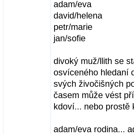
adam/eva
david/helena
petr/marie
jan/sofie
divoký muž/llith se s
osvíceného hledaní d
svých živočišných poh
časem může vést př
kdoví... nebo prostě 
adam/eva rodina... ad