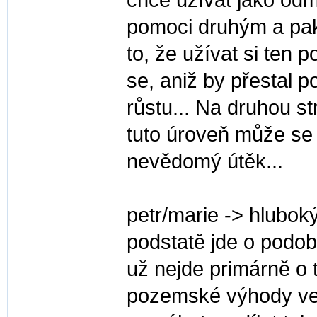
chce užívat jako odm
pomoci druhým a pak 
to, že užívat si ten 
se, aniž by přestal p
růstu... Na druhou s
tuto úroveň může se 
nevědomý útěk...
petr/marie -> hlubok
podstatě jde o podob
už nejde primárně o t
pozemské výhody ve 