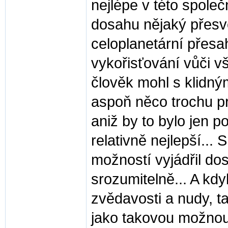
nejlépe v této společ
dosahu nějaký přesvě
celoplanetární přesah
vykořisťování vůči vš
člověk mohl s klidný
aspoň něco trochu pr
aniž by to bylo jen po
relativně nejlepší...
možností vyjádřil do
srozumitelně... A kdy
zvědavosti a nudy, ta
jako takovou možnou 