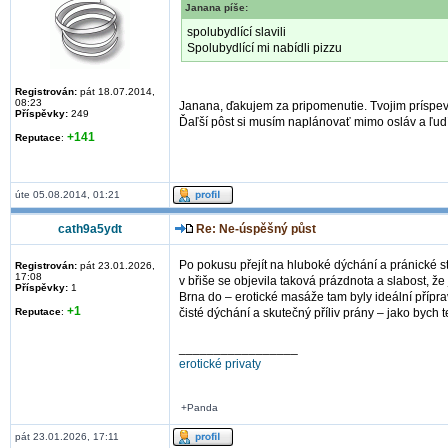
Janana píše:
spolubydlící slavili
Spolubydlící mi nabídli pizzu
Registrován:
pát 18.07.2014,
08:23
Janana, ďakujem za pripomenutie. Tvojim príspevk
Příspěvky:
249
Ďaľší pôst si musím naplánovať mimo osláv a ľudí,
+141
Reputace
:
úte 05.08.2014, 01:21
cath9a5ydt
Re: Ne-úspěšný půst
Po pokusu přejít na hluboké dýchání a pránické str
Registrován:
pát 23.01.2026,
17:08
v břiše se objevila taková prázdnota a slabost, ž
Příspěvky:
1
Brna do – erotické masáže tam byly ideální přípra
+1
Reputace
:
čisté dýchání a skutečný příliv prány – jako bych 
_________________
erotické privaty
+Panda
pát 23.01.2026, 17:11