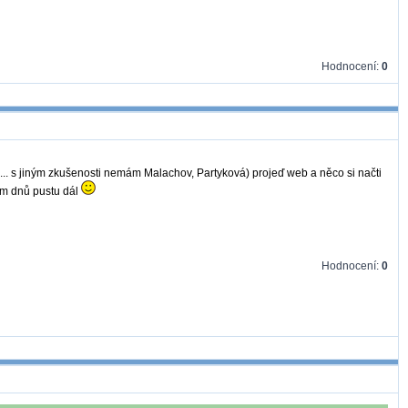
Hodnocení:
0
... s jiným zkušenosti nemám Malachov, Partyková) projeď web a něco si načti
em dnů pustu dál
Hodnocení:
0