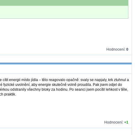
Hodnocení:
0
ítit energii místo jídla – tělo reagovalo opačně: svaly se napjaly, krk ztuhnul a
é fyzické uvolnění, aby energie skutečně volně proudila. Pak jsem odjel do
rkou odstranily všechny bloky za hodinu. Po seanci jsem pocítil lehkost v těle,
h praktik.
Hodnocení:
+1