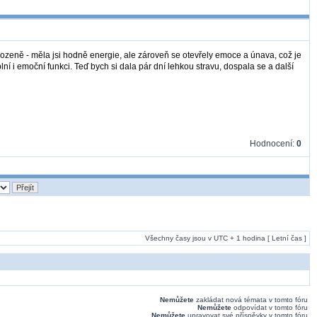
rozeně - měla jsi hodně energie, ale zároveň se otevřely emoce a únava, což je
lní i emoční funkci. Teď bych si dala pár dní lehkou stravu, dospala se a další
Hodnocení:
0
Všechny časy jsou v UTC + 1 hodina [ Letní čas ]
Nemůžete
zakládat nová témata v tomto fóru
Nemůžete
odpovídat v tomto fóru
Nemůžete
upravovat své příspěvky v tomto fóru