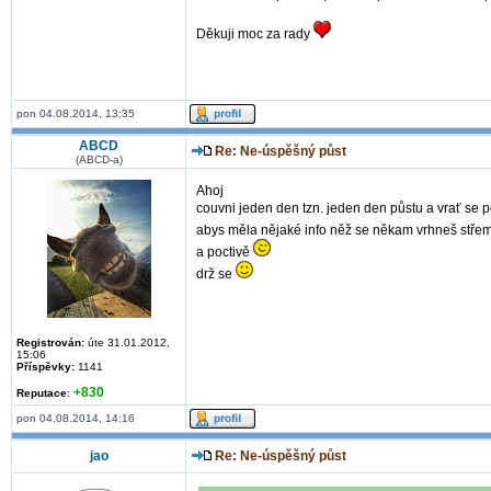
Děkuji moc za rady
pon 04.08.2014, 13:35
ABCD
Re: Ne-úspěšný půst
(ABCD-a)
Ahoj
couvni jeden den tzn. jeden den půstu a vrať se 
abys měla nějaké info něž se někam vrhneš střem
a poctivě
drž se
Registrován:
úte 31.01.2012,
15:06
Příspěvky:
1141
+830
Reputace
:
pon 04.08.2014, 14:16
jao
Re: Ne-úspěšný půst