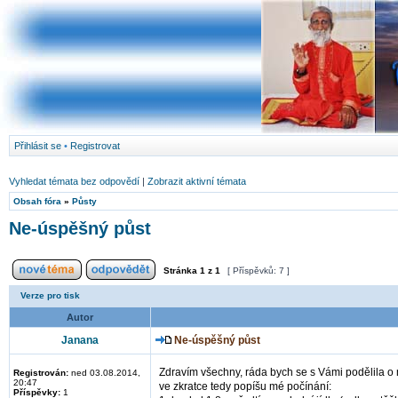
Přihlásit se
•
Registrovat
Vyhledat témata bez odpovědí
|
Zobrazit aktivní témata
Obsah fóra
»
Půsty
Ne-úspěšný půst
Stránka
1
z
1
[ Příspěvků: 7 ]
Verze pro tisk
Autor
Janana
Ne-úspěšný půst
Zdravím všechny, ráda bych se s Vámi podělila o
Registrován:
ned 03.08.2014,
20:47
ve zkratce tedy popíšu mé počínání:
Příspěvky:
1