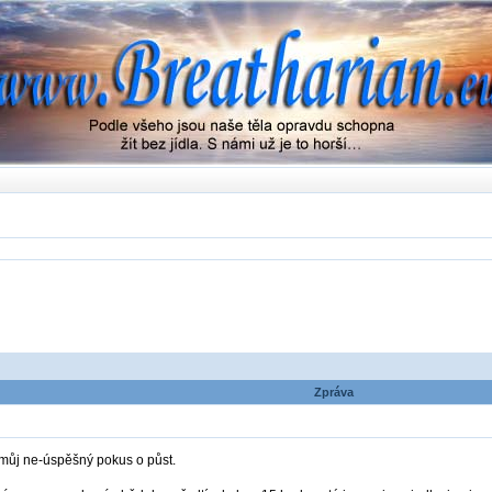
Zpráva
 můj ne-úspěšný pokus o půst.