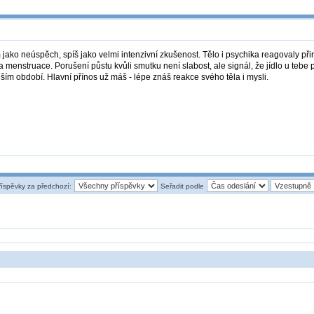
jako neúspěch, spíš jako velmi intenzivní zkušenost. Tělo i psychika reagovaly při
 menstruace. Porušení půstu kvůli smutku není slabost, ale signál, že jídlo u tebe p
jším období. Hlavní přínos už máš - lépe znáš reakce svého těla i mysli.
říspěvky za předchozí:
Seřadit podle