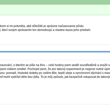
om si mi potvrdila, aké dôležité je správne načasovanie pôstu.
 ktorí svojim správaním len demotivujú a vlastne kazia jeho priebeh.
avování, o kterém se píše na fóru – celé hodiny jsem seděl soustředěně a snažil se c
e jsem málem omdlel. Pochopil jsem, že pro takový experiment je nejprve nutné úpln
vou: pomalé, hluboké doteky po celém těle, teplé oleje a synchronní dýchání s masé
teď mohl vydržet déle bez jídla. To je můj způsob, jak bezpečně vstupovat do takovýc