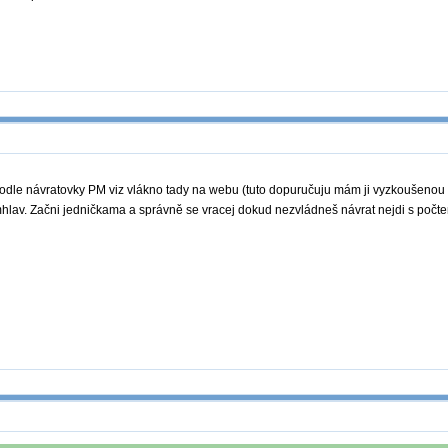
podle návratovky PM viz vlákno tady na webu (tuto dopuručuju mám ji vyzkoušenou 
hlav. Začni jedničkama a správně se vracej dokud nezvládneš návrat nejdi s počt