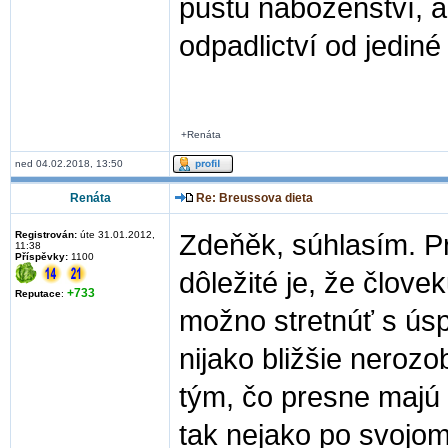
půstu náboženství, a 
odpadlictví od jediné 
+Renáta
ned 04.02.2018, 13:50
Renáta
Re: Breussova dieta
Registrován:
úte 31.01.2012,
Zdeňěk, súhlasím. Pr
11:38
Příspěvky:
1100
dôležité je, že člove
+733
Reputace
:
možno stretnúť s úsp
nijako bližšie neroz
tým, čo presne majú 
tak nejako po svojom