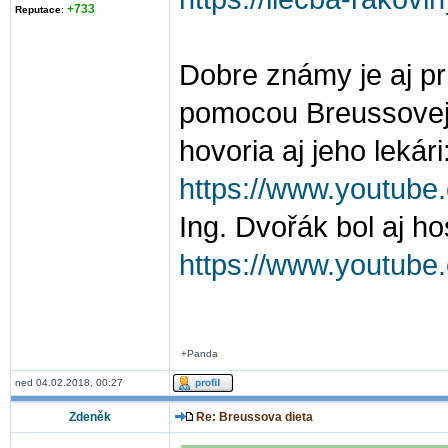
+733
Reputace
:
Dobre známy je aj prí
pomocou Breussovej
hovoria aj jeho lekári
https://www.youtu
Ing. Dvořák bol aj h
https://www.youtu
+Panda
ned 04.02.2018, 00:27
Zdeněk
Re: Breussova dieta