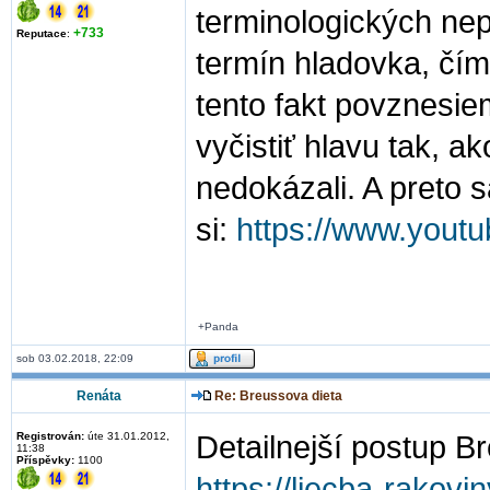
terminologických ne
+733
Reputace
:
termín hladovka, čím
tento fakt povznesiem
vyčistiť hlavu tak, ak
nedokázali. A preto s
si:
https://www.you
+Panda
sob 03.02.2018, 22:09
Renáta
Re: Breussova dieta
Registrován:
úte 31.01.2012,
Detailnejší postup B
11:38
Příspěvky:
1100
https://liecba-rakovi