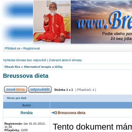
Přihlásit se
•
Registrovat
Vyhledat témata bez odpovědí
|
Zobrazit aktivní témata
Obsah fóra
»
Alternativní terapie a léčby
Breussova dieta
Stránka
1
z
1
[ Příspěvků: 4 ]
Verze pro tisk
Autor
Renáta
Breussova dieta
Registrován:
úte 31.01.2012,
Tento dokument mám f
11:38
Příspěvky:
1100