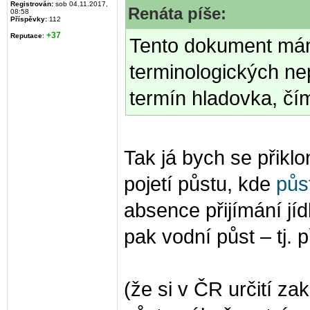
Registrován:
sob 04.11.2017,
Renáta píše:
08:58
Příspěvky:
112
+37
Reputace
:
Tento dokument mám 
terminologických ne
termín hladovka, čí
Tak já bych se přikl
pojetí půstu, kde
půs
absence přijímání jíd
pak vodní půst – tj. 
(že si v ČR určití za