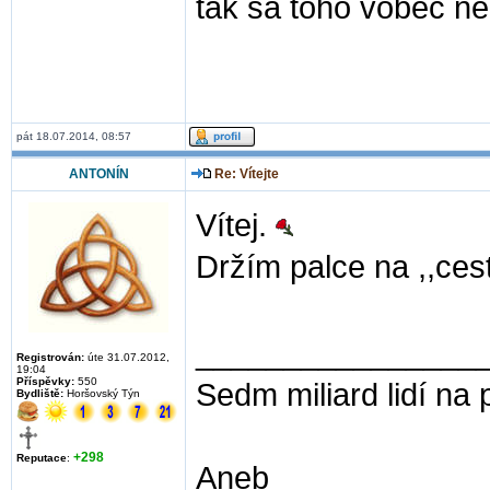
tak sa toho vôbec ne
pát 18.07.2014, 08:57
ANTONÍN
Re: Vítejte
Vítej.
Držím palce na ,,cest
________________
Registrován:
úte 31.07.2012,
19:04
Příspěvky:
550
Sedm miliard lidí na 
Bydliště:
Horšovský Týn
+298
Reputace
:
Aneb