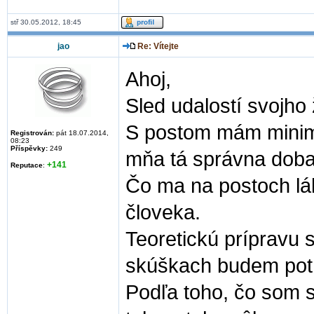
stř 30.05.2012, 18:45
jao
Re: Vítejte
Ahoj,
Sled udalostí svojho 
S postom mám minimál
Registrován:
pát 18.07.2014,
08:23
Příspěvky:
249
mňa tá správna doba
+141
Reputace
:
Čo ma na postoch lá
človeka.
Teoretickú prípravu 
skúškach budem pot
Podľa toho, čo som si 