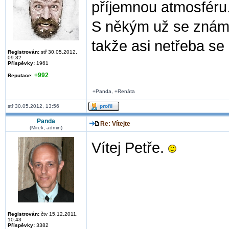
příjemnou atmosféru
S někým už se známe 
takže asi netřeba se
Registrován:
stř 30.05.2012,
09:32
Příspěvky:
1961
+992
Reputace
:
+Panda, +Renáta
stř 30.05.2012, 13:56
Panda
Re: Vítejte
(Mirek, admin)
Vítej Petře.
Registrován:
čtv 15.12.2011,
10:43
Příspěvky:
3382