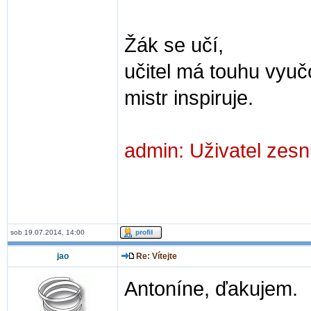
Žák se učí,
učitel má touhu vyuč
mistr inspiruje.
admin: Uživatel zes
sob 19.07.2014, 14:00
jao
Re: Vítejte
Antoníne, ďakujem.