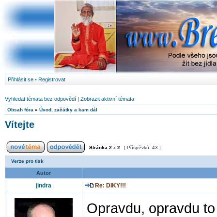
Přihlásit se
•
Registrovat
Vyhledat témata bez odpovědí
|
Zobrazit aktivní témata
Obsah fóra
»
Úvod, začátky a kam dál
Vítejte
Stránka
2
z
2
[ Příspěvků: 43 ]
Verze pro tisk
Autor
jindra
Re: DIKY!!!
Opravdu, opravdu to 