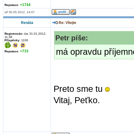
+1744
Reputace
:
stř 30.05.2012, 14:07
Renáta
Re: Vítejte
Registrován:
úte 31.01.2012,
Petr píše:
11:38
Příspěvky:
1100
má opravdu příjemn
+733
Reputace
:
Preto sme tu
Vitaj, Peťko.