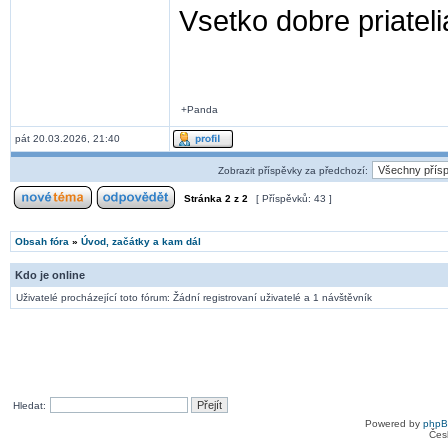
Vsetko dobre priateli
+Panda
pát 20.03.2026, 21:40
Zobrazit příspěvky za předchozí:
Stránka
2
z
2
[ Příspěvků: 43 ]
Obsah fóra
»
Úvod, začátky a kam dál
Kdo je online
Uživatelé procházející toto fórum: Žádní registrovaní uživatelé a 1 návštěvník
Hledat:
Powered by
php
Čes