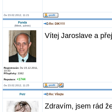
čtv 23.02.2012, 11:21
Panda
Re: DIKY!!!
(Mirek, admin)
Vítej Jaroslave a přej
Registrován:
čtv 15.12.2011,
10:43
Příspěvky:
3382
+1744
Reputace
:
čtv 23.02.2012, 11:25
Petr
Re: Vítejte
Zdravím, jsem rád že