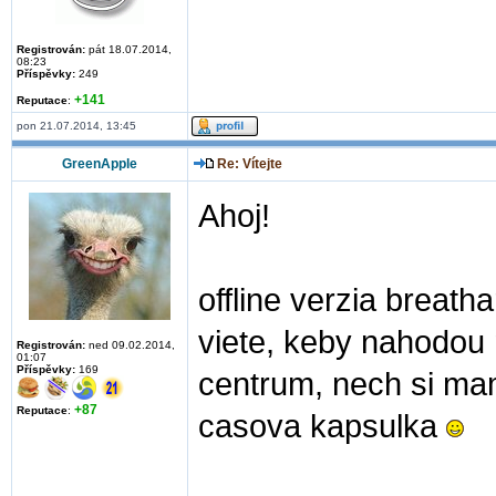
Registrován:
pát 18.07.2014,
08:23
Příspěvky:
249
+141
Reputace
:
pon 21.07.2014, 13:45
GreenApple
Re: Vítejte
Ahoj!
offline verzia breath
viete, keby nahodou n
Registrován:
ned 09.02.2014,
01:07
Příspěvky:
169
centrum, nech si mam
+87
Reputace
:
casova kapsulka