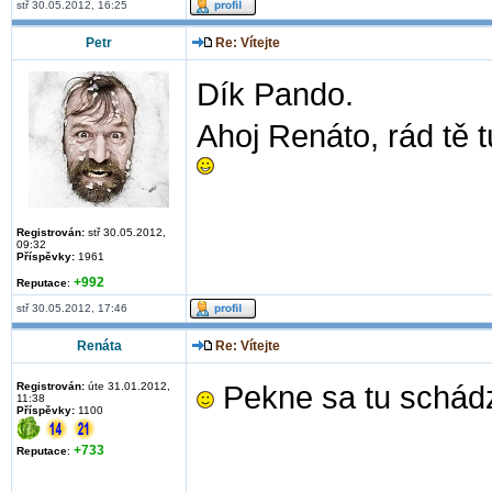
stř 30.05.2012, 16:25
Petr
Re: Vítejte
Dík Pando.
Ahoj Renáto, rád tě t
Registrován:
stř 30.05.2012,
09:32
Příspěvky:
1961
+992
Reputace
:
stř 30.05.2012, 17:46
Renáta
Re: Vítejte
Registrován:
úte 31.01.2012,
Pekne sa tu schá
11:38
Příspěvky:
1100
+733
Reputace
: