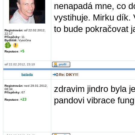
nenapadá mne, co dod
vystihuje. Mirku dík. 
to bude pokračovat ja
Registrován:
stř 22.02.2012,
22:17
Příspěvky:
11
Bydliště:
Vysočina
+5
Reputace
:
stř 22.02.2012, 23:10
balada
Re: DIKY!!!
Registrován:
ned 29.01.2012,
zdravim jindro byla j
08:34
Příspěvky:
67
pandovi vibrace fung
+23
Reputace
: