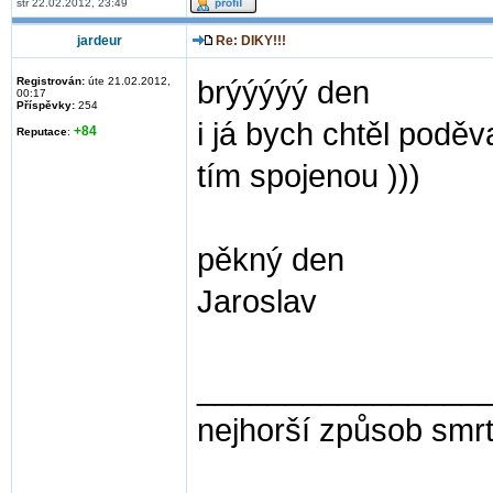
stř 22.02.2012, 23:49
jardeur
Re: DIKY!!!
Registrován:
úte 21.02.2012,
brýýýýý den
00:17
Příspěvky:
254
i já bych chtěl poděv
+84
Reputace
:
tím spojenou )))
pěkný den
Jaroslav
________________
nejhorší způsob smrti