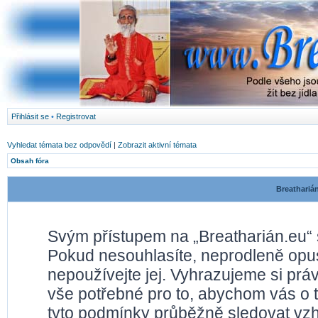
Přihlásit se
•
Registrovat
Vyhledat témata bez odpovědí
|
Zobrazit aktivní témata
Obsah fóra
Breathariá
Svým přístupem na „Breatharián.eu“ 
Pokud nesouhlasíte, neprodleně opusť
nepoužívejte jej. Vyhrazujeme si prá
vše potřebné pro to, abychom vás o 
tyto podmínky průběžně sledovat vz