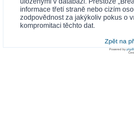
uloženými v databázi. Přestože „Bre
informace třetí straně nebo cizím os
zodpovědnost za jakýkoliv pokus o vn
kompromitaci těchto dat.
Zpět na př
Powered by
php
Čes