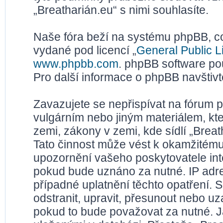
„Breatharián.eu“ s nimi souhlasíte.
Naše fóra beží na systému phpBB, což
vydané pod licencí „
General Public L
www.phpbb.com
. phpBB software po
Pro další informace o phpBB navštiv
Zavazujete se nepřispívat na fórum 
vulgárním nebo jiným materiálem, kt
zemi, zákony v zemi, kde sídlí „Brea
Tato činnost může vést k okamžitému
upozornění vašeho poskytovatele inte
pokud bude uznáno za nutné. IP adr
případné uplatnění těchto opatření. S
odstranit, upravit, přesunout nebo u
pokud to bude považovat za nutné. Ja