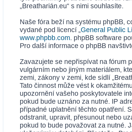
„Breatharián.eu“ s nimi souhlasíte.
Naše fóra beží na systému phpBB, což
vydané pod licencí „
General Public L
www.phpbb.com
. phpBB software po
Pro další informace o phpBB navštiv
Zavazujete se nepřispívat na fórum 
vulgárním nebo jiným materiálem, kt
zemi, zákony v zemi, kde sídlí „Brea
Tato činnost může vést k okamžitému
upozornění vašeho poskytovatele inte
pokud bude uznáno za nutné. IP adr
případné uplatnění těchto opatření. S
odstranit, upravit, přesunout nebo u
pokud to bude považovat za nutné. Ja