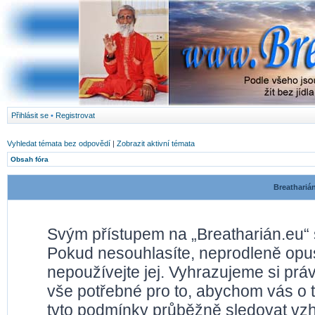
Přihlásit se
•
Registrovat
Vyhledat témata bez odpovědí
|
Zobrazit aktivní témata
Obsah fóra
Breathariá
Svým přístupem na „Breatharián.eu“ 
Pokud nesouhlasíte, neprodleně opusť
nepoužívejte jej. Vyhrazujeme si prá
vše potřebné pro to, abychom vás o 
tyto podmínky průběžně sledovat vz