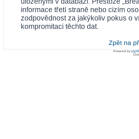
uloženými v databázi. Přestože „Bre
informace třetí straně nebo cizím os
zodpovědnost za jakýkoliv pokus o vn
kompromitaci těchto dat.
Zpět na př
Powered by
php
Čes