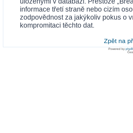
uloženými v databázi. Přestože „Bre
informace třetí straně nebo cizím os
zodpovědnost za jakýkoliv pokus o vn
kompromitaci těchto dat.
Zpět na př
Powered by
php
Čes