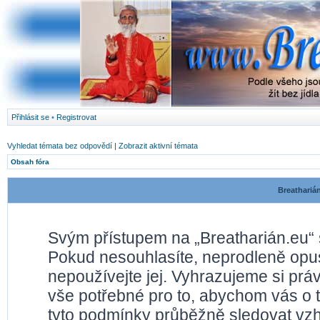
Přihlásit se
•
Registrovat
Vyhledat témata bez odpovědí
|
Zobrazit aktivní témata
Obsah fóra
Breathariá
Svým přístupem na „Breatharián.eu“ 
Pokud nesouhlasíte, neprodleně opusť
nepoužívejte jej. Vyhrazujeme si prá
vše potřebné pro to, abychom vás o 
tyto podmínky průběžně sledovat vz