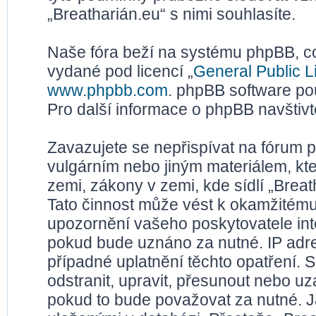
„Breatharián.eu“ s nimi souhlasíte.
Naše fóra beží na systému phpBB, což
vydané pod licencí „
General Public L
www.phpbb.com
. phpBB software po
Pro další informace o phpBB navštiv
Zavazujete se nepřispívat na fórum 
vulgárním nebo jiným materiálem, kt
zemi, zákony v zemi, kde sídlí „Brea
Tato činnost může vést k okamžitému
upozornění vašeho poskytovatele inte
pokud bude uznáno za nutné. IP adr
případné uplatnění těchto opatření. S
odstranit, upravit, přesunout nebo u
pokud to bude považovat za nutné. Ja