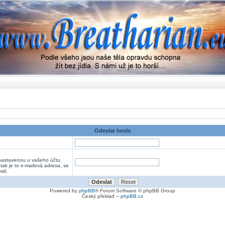
Odeslat heslo
nastavenou u vašeho účtu.
 tak je to e-mailová adresa, se
ali.
Powered by
phpBB
® Forum Software © phpBB Group
Český překlad –
phpBB.cz