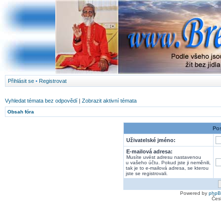
Přihlásit se
•
Registrovat
Vyhledat témata bez odpovědí
|
Zobrazit aktivní témata
Obsah fóra
Pos
Uživatelské jméno:
E-mailová adresa:
Musíte uvést adresu nastavenou
u vašeho účtu. Pokud jste ji neměnili,
tak je to e-mailová adresa, se kterou
jste se registrovali.
Powered by
php
Čes