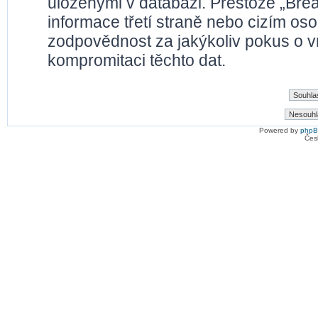
uloženými v databázi. Přestože „Bre
informace třetí straně nebo cizím os
zodpovědnost za jakýkoliv pokus o vn
kompromitaci těchto dat.
Powered by
php
Čes