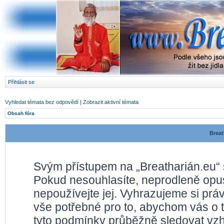
Přihlásit se
Vyhledat témata bez odpovědí
|
Zobrazit aktivní témata
Obsah fóra
Breat
Svým přístupem na „Breatharián.eu“ 
Pokud nesouhlasíte, neprodleně opusť
nepoužívejte jej. Vyhrazujeme si prá
vše potřebné pro to, abychom vás o 
tyto podmínky průběžně sledovat vz