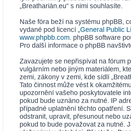
„Breatharián.eu“ s nimi souhlasíte.
Naše fóra beží na systému phpBB, což
vydané pod licencí „
General Public L
www.phpbb.com
. phpBB software po
Pro další informace o phpBB navštiv
Zavazujete se nepřispívat na fórum 
vulgárním nebo jiným materiálem, kt
zemi, zákony v zemi, kde sídlí „Brea
Tato činnost může vést k okamžitému
upozornění vašeho poskytovatele inte
pokud bude uznáno za nutné. IP adr
případné uplatnění těchto opatření. S
odstranit, upravit, přesunout nebo u
pokud to bude považovat za nutné. Ja