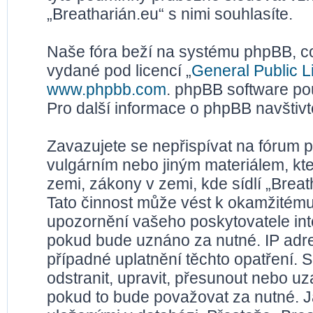
„Breatharián.eu“ s nimi souhlasíte.
Naše fóra beží na systému phpBB, což
vydané pod licencí „
General Public L
www.phpbb.com
. phpBB software po
Pro další informace o phpBB navštiv
Zavazujete se nepřispívat na fórum 
vulgárním nebo jiným materiálem, kt
zemi, zákony v zemi, kde sídlí „Brea
Tato činnost může vést k okamžitému
upozornění vašeho poskytovatele inte
pokud bude uznáno za nutné. IP adr
případné uplatnění těchto opatření. S
odstranit, upravit, přesunout nebo u
pokud to bude považovat za nutné. Ja