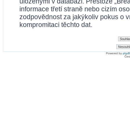
uloženými v databázi. Přestože „Bre
informace třetí straně nebo cizím os
zodpovědnost za jakýkoliv pokus o vn
kompromitaci těchto dat.
Powered by
php
Čes