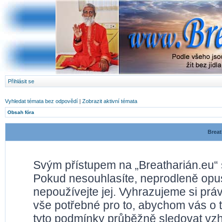
Přihlásit se
Vyhledat témata bez odpovědí
|
Zobrazit aktivní témata
Obsah fóra
Breat
Svým přístupem na „Breatharián.eu“ 
Pokud nesouhlasíte, neprodleně opusť
nepoužívejte jej. Vyhrazujeme si prá
vše potřebné pro to, abychom vás o 
tyto podmínky průběžně sledovat vz