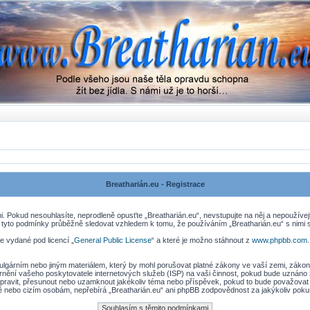
Breatharián.eu - Registrace
. Pokud nesouhlasíte, neprodleně opusťte „Breatharián.eu“, nevstupujte na něj a nepoužívej
 tyto podmínky průběžně sledovat vzhledem k tomu, že používáním „Breatharián.eu“ s nimi s
e vydané pod licencí „
General Public License
“ a které je možno stáhnout z
www.phpbb.com
lgárním nebo jiným materiálem, který by mohl porušovat platné zákony ve vaší zemi, zákony 
nění vašeho poskytovatele internetových služeb (ISP) na vaši činnost, pokud bude uznáno 
, upravit, přesunout nebo uzamknout jakékoliv téma nebo příspěvek, pokud to bude považovat 
ně nebo cizím osobám, nepřebírá „Breatharián.eu“ ani phpBB zodpovědnost za jakýkoliv pokus