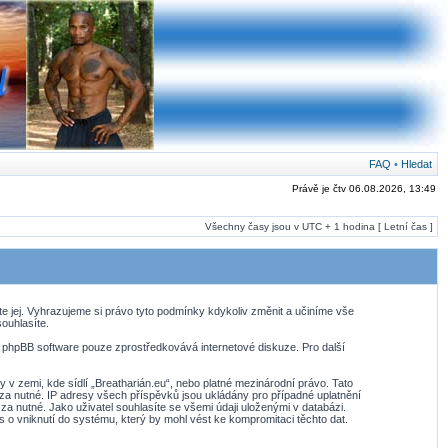
FAQ
•
Hledat
Právě je čtv 06.08.2026, 13:49
Všechny časy jsou v UTC + 1 hodina [ Letní čas ]
te jej. Vyhrazujeme si právo tyto podmínky kdykoliv změnit a učiníme vše
ouhlasíte.
. phpBB software pouze zprostředkovává internetové diskuze. Pro další
v zemi, kde sídlí „Breatharián.eu“, nebo platné mezinárodní právo. Tato
za nutné. IP adresy všech příspěvků jsou ukládány pro případné uplatnění
za nutné. Jako uživatel souhlasíte se všemi údaji uloženými v databázi.
 o vniknutí do systému, který by mohl vést ke kompromitaci těchto dat.