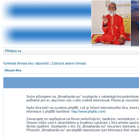
Přihlásit se
Vyhledat témata bez odpovědí
|
Zobrazit aktivní témata
Obsah fóra
Svým přístupem na „Breatharián.eu“ souhlasíte s následujícími podmínkami
potřebné pro to, abychom vás o této změně informovali. Přesto je rozumné
Naše fóra beží na systému phpBB, což je řešení internetového fóra, které j
informace o phpBB navštivte:
http://www.phpbb.com/
.
Zavazujete se nepřispívat na fórum pohoršujícím, hanlivým, nevhodným, vu
činnost může vést k okamžitému a trvalému vykázání z fóra a/nebo upozor
těchto opatření. Souhlasíte s tím, že „Breatharián.eu“ má právo odstranit
Přestože „Breatharián.eu“ ani phpBB neposkytne tyto informace třetí stra