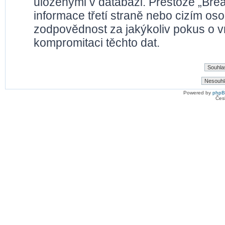
uloženými v databázi. Přestože „Bre
informace třetí straně nebo cizím os
zodpovědnost za jakýkoliv pokus o vn
kompromitaci těchto dat.
Powered by
php
Čes