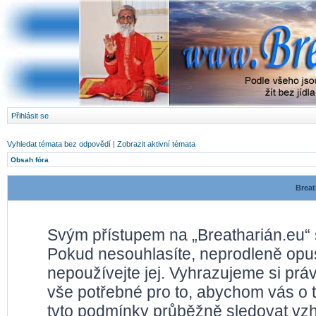
Přihlásit se
Vyhledat témata bez odpovědí
|
Zobrazit aktivní témata
Obsah fóra
Breat
Svým přístupem na „Breatharián.eu“ 
Pokud nesouhlasíte, neprodleně opusť
nepoužívejte jej. Vyhrazujeme si prá
vše potřebné pro to, abychom vás o 
tyto podmínky průběžně sledovat vz