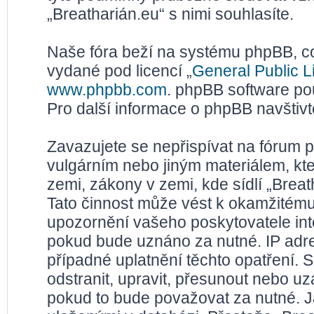
„Breatharián.eu“ s nimi souhlasíte.
Naše fóra beží na systému phpBB, což
vydané pod licencí „
General Public L
www.phpbb.com
. phpBB software po
Pro další informace o phpBB navštiv
Zavazujete se nepřispívat na fórum 
vulgárním nebo jiným materiálem, kt
zemi, zákony v zemi, kde sídlí „Brea
Tato činnost může vést k okamžitému
upozornění vašeho poskytovatele inte
pokud bude uznáno za nutné. IP adr
případné uplatnění těchto opatření. S
odstranit, upravit, přesunout nebo u
pokud to bude považovat za nutné. Ja