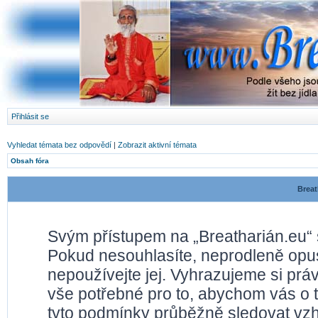
Přihlásit se
Vyhledat témata bez odpovědí
|
Zobrazit aktivní témata
Obsah fóra
Breat
Svým přístupem na „Breatharián.eu“ 
Pokud nesouhlasíte, neprodleně opusť
nepoužívejte jej. Vyhrazujeme si prá
vše potřebné pro to, abychom vás o 
tyto podmínky průběžně sledovat vz