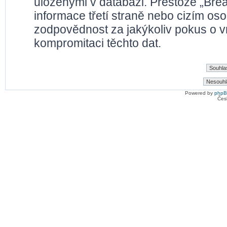
uloženými v databázi. Přestože „Bre
informace třetí straně nebo cizím os
zodpovědnost za jakýkoliv pokus o vn
kompromitaci těchto dat.
Powered by
php
Čes