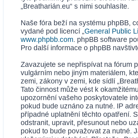
„Breatharián.eu“ s nimi souhlasíte.
Naše fóra beží na systému phpBB, což
vydané pod licencí „
General Public L
www.phpbb.com
. phpBB software po
Pro další informace o phpBB navštiv
Zavazujete se nepřispívat na fórum 
vulgárním nebo jiným materiálem, kt
zemi, zákony v zemi, kde sídlí „Brea
Tato činnost může vést k okamžitému
upozornění vašeho poskytovatele inte
pokud bude uznáno za nutné. IP adr
případné uplatnění těchto opatření. S
odstranit, upravit, přesunout nebo u
pokud to bude považovat za nutné. Ja