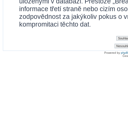
uloženými v databázi. Přestože „Bre
informace třetí straně nebo cizím os
zodpovědnost za jakýkoliv pokus o vn
kompromitaci těchto dat.
Powered by
php
Čes