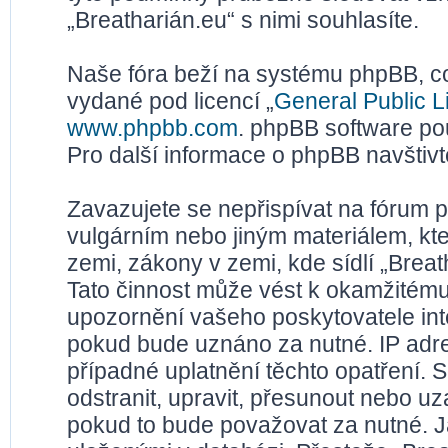
„Breatharián.eu“ s nimi souhlasíte.
Naše fóra beží na systému phpBB, což
vydané pod licencí „
General Public L
www.phpbb.com
. phpBB software po
Pro další informace o phpBB navštiv
Zavazujete se nepřispívat na fórum 
vulgárním nebo jiným materiálem, kt
zemi, zákony v zemi, kde sídlí „Brea
Tato činnost může vést k okamžitému
upozornění vašeho poskytovatele inte
pokud bude uznáno za nutné. IP adr
případné uplatnění těchto opatření. S
odstranit, upravit, přesunout nebo u
pokud to bude považovat za nutné. Ja