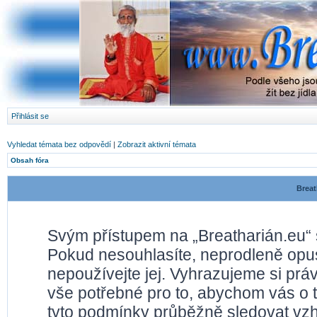
Přihlásit se
Vyhledat témata bez odpovědí
|
Zobrazit aktivní témata
Obsah fóra
Breat
Svým přístupem na „Breatharián.eu“ 
Pokud nesouhlasíte, neprodleně opusť
nepoužívejte jej. Vyhrazujeme si prá
vše potřebné pro to, abychom vás o 
tyto podmínky průběžně sledovat vz