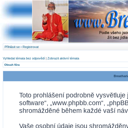
Přihlásit se
•
Registrovat
Vyhledat témata bez odpovědí
|
Zobrazit aktivní témata
Obsah fóra
Breathari
Toto prohlášení podrobně vysvětluje
software“, „www.phpbb.com“, „phpBB 
shromážděné během každé vaší náv
Vaše osobní údaje jsou shromážděny