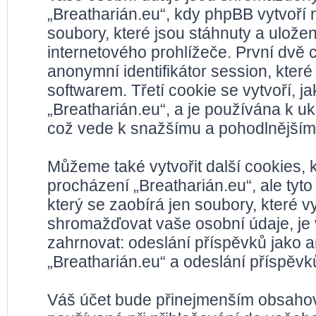
„Breatharián.eu“, kdy phpBB vytvoří 
soubory, které jsou stáhnuty a ulož
internetového prohlížeče. První dvě c
anonymní identifikátor session, kter
softwarem. Třetí cookie se vytvoří, 
„Breatharián.eu“, a je používána k ukl
což vede k snažšímu a pohodlnějším
Můžeme také vytvořit další cookies,
procházení „Breatharián.eu“, ale tyt
který se zaobírá jen soubory, které
shromažďovat vaše osobní údaje, je 
zahrnovat: odeslání příspěvků jako a
„Breatharián.eu“ a odeslání příspěvků
Váš účet bude přinejmenším obsahova