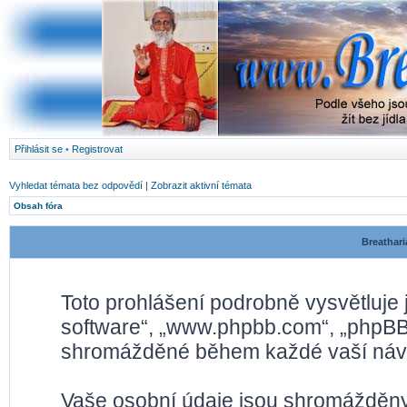
Přihlásit se
•
Registrovat
Vyhledat témata bez odpovědí
|
Zobrazit aktivní témata
Obsah fóra
Breathari
Toto prohlášení podrobně vysvětluje
software“, „www.phpbb.com“, „phpBB 
shromážděné během každé vaší náv
Vaše osobní údaje jsou shromážděny