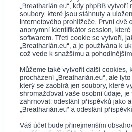
„Breatharián.eu“, kdy phpBB vytvoří 
soubory, které jsou stáhnuty a ulož
internetového prohlížeče. První dvě c
anonymní identifikátor session, kter
softwarem. Třetí cookie se vytvoří, 
„Breatharián.eu“, a je používána k ukl
což vede k snažšímu a pohodlnějším
Můžeme také vytvořit další cookies,
procházení „Breatharián.eu“, ale tyt
který se zaobírá jen soubory, které
shromažďovat vaše osobní údaje, je 
zahrnovat: odeslání příspěvků jako a
„Breatharián.eu“ a odeslání příspěvků
Váš účet bude přinejmenším obsahova