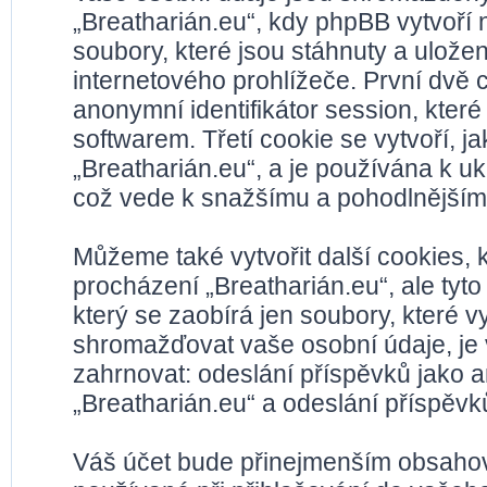
„Breatharián.eu“, kdy phpBB vytvoří 
soubory, které jsou stáhnuty a ulož
internetového prohlížeče. První dvě c
anonymní identifikátor session, kter
softwarem. Třetí cookie se vytvoří, 
„Breatharián.eu“, a je používána k ukl
což vede k snažšímu a pohodlnějším
Můžeme také vytvořit další cookies,
procházení „Breatharián.eu“, ale tyt
který se zaobírá jen soubory, které
shromažďovat vaše osobní údaje, je 
zahrnovat: odeslání příspěvků jako a
„Breatharián.eu“ a odeslání příspěvků
Váš účet bude přinejmenším obsahova