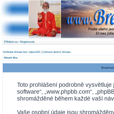
Přihlásit se
•
Registrovat
Vyhledat témata bez odpovědí
|
Zobrazit aktivní témata
Obsah fóra
Breathari
Toto prohlášení podrobně vysvětluje
software“, „www.phpbb.com“, „phpBB 
shromážděné během každé vaší náv
Vaše osobní údaje jsou shromážděny