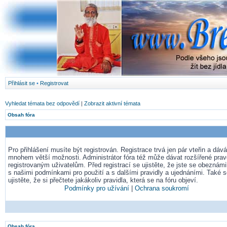
Přihlásit se
•
Registrovat
Vyhledat témata bez odpovědí
|
Zobrazit aktivní témata
Obsah fóra
Pro přihlášení musíte být registrován. Registrace trvá jen pár vteřin a dá
mnohem větší možnosti. Administrátor fóra též může dávat rozšířené pra
registrovaným uživatelům. Před registrací se ujistěte, že jste se obeznámil
s našimi podmínkami pro použití a s dalšími pravidly a ujednáními. Také 
ujistěte, že si přečtete jakákoliv pravidla, která se na fóru objeví.
Podmínky pro užívání
|
Ochrana soukromí
Obsah fóra