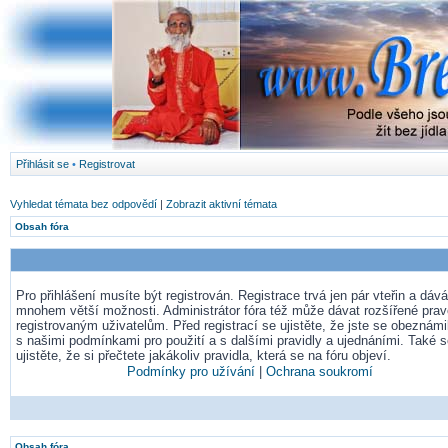
Přihlásit se
•
Registrovat
Vyhledat témata bez odpovědí
|
Zobrazit aktivní témata
Obsah fóra
Pro přihlášení musíte být registrován. Registrace trvá jen pár vteřin a dá
mnohem větší možnosti. Administrátor fóra též může dávat rozšířené pra
registrovaným uživatelům. Před registrací se ujistěte, že jste se obeznámil
s našimi podmínkami pro použití a s dalšími pravidly a ujednáními. Také 
ujistěte, že si přečtete jakákoliv pravidla, která se na fóru objeví.
Podmínky pro užívání
|
Ochrana soukromí
Obsah fóra