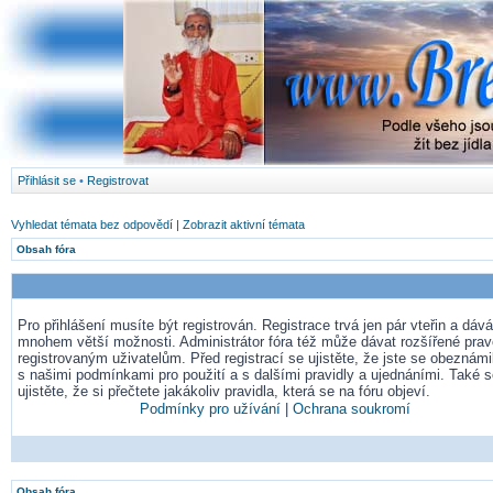
Přihlásit se
•
Registrovat
Vyhledat témata bez odpovědí
|
Zobrazit aktivní témata
Obsah fóra
Pro přihlášení musíte být registrován. Registrace trvá jen pár vteřin a dá
mnohem větší možnosti. Administrátor fóra též může dávat rozšířené pra
registrovaným uživatelům. Před registrací se ujistěte, že jste se obeznámil
s našimi podmínkami pro použití a s dalšími pravidly a ujednáními. Také 
ujistěte, že si přečtete jakákoliv pravidla, která se na fóru objeví.
Podmínky pro užívání
|
Ochrana soukromí
Obsah fóra