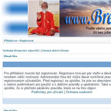
Přihlásit se
•
Registrovat
Vyhledat témata bez odpovědí
|
Zobrazit aktivní témata
Obsah fóra
Pro přihlášení musíte být registrován. Registrace trvá jen pár vteřin a dá
mnohem větší možnosti. Administrátor fóra též může dávat rozšířené pra
registrovaným uživatelům. Před registrací se ujistěte, že jste se obeznámil
s našimi podmínkami pro použití a s dalšími pravidly a ujednáními. Také 
ujistěte, že si přečtete jakákoliv pravidla, která se na fóru objeví.
Podmínky pro užívání
|
Ochrana soukromí
Obsah fóra