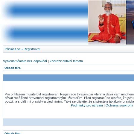
Přihlásit se
•
Registrovat
Vyhledat témata bez odpovědí
|
Zobrazit aktivní témata
Obsah fóra
Pro přihlášení musíte být registrován. Registrace trvá jen pár vteřin a dává vám mnohem
dávat rozšířené pravomoci registrovaným uživatelům. Před registrací se ujistěte, že jst
použití a s dalšími pravidly a ujednáními. Také se ujistěte, že si přečtete jakákoliv pravidla
Podmínky pro užívání
|
Ochrana soukromí
Obsah fóra