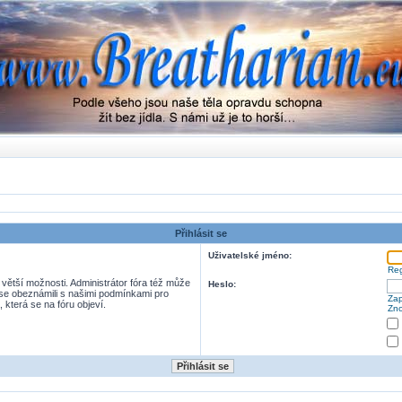
Přihlásit se
Uživatelské jméno:
Reg
 větší možnosti. Administrátor fóra též může
Heslo:
e se obeznámili s našimi podmínkami pro
Zap
, která se na fóru objeví.
Zno