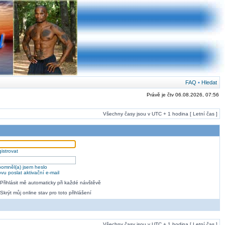
FAQ
•
Hledat
Právě je čtv 06.08.2026, 07:56
Všechny časy jsou v UTC + 1 hodina [ Letní čas ]
istrovat
omněl(a) jsem heslo
vu poslat aktivační e-mail
Přihlásit mě automaticky při každé návštěvě
Skrýt můj online stav pro toto přihlášení
Všechny časy jsou v UTC + 1 hodina [ Letní čas ]