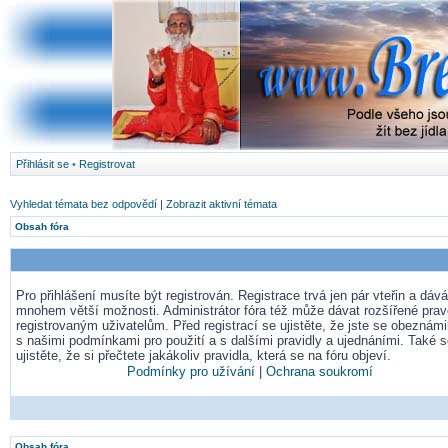
Přihlásit se
•
Registrovat
Vyhledat témata bez odpovědí
|
Zobrazit aktivní témata
Obsah fóra
Pro přihlášení musíte být registrován. Registrace trvá jen pár vteřin a dá
mnohem větší možnosti. Administrátor fóra též může dávat rozšířené pra
registrovaným uživatelům. Před registrací se ujistěte, že jste se obeznámil
s našimi podmínkami pro použití a s dalšími pravidly a ujednáními. Také 
ujistěte, že si přečtete jakákoliv pravidla, která se na fóru objeví.
Podmínky pro užívání
|
Ochrana soukromí
Obsah fóra