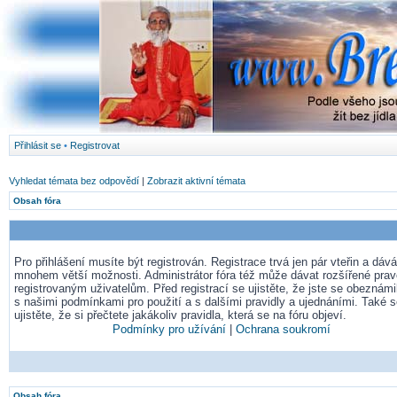
Přihlásit se
•
Registrovat
Vyhledat témata bez odpovědí
|
Zobrazit aktivní témata
Obsah fóra
Pro přihlášení musíte být registrován. Registrace trvá jen pár vteřin a dá
mnohem větší možnosti. Administrátor fóra též může dávat rozšířené pra
registrovaným uživatelům. Před registrací se ujistěte, že jste se obeznámil
s našimi podmínkami pro použití a s dalšími pravidly a ujednáními. Také 
ujistěte, že si přečtete jakákoliv pravidla, která se na fóru objeví.
Podmínky pro užívání
|
Ochrana soukromí
Obsah fóra