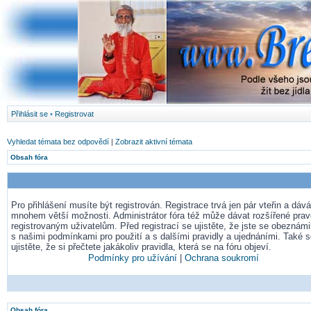
Přihlásit se
•
Registrovat
Vyhledat témata bez odpovědí
|
Zobrazit aktivní témata
Obsah fóra
Pro přihlášení musíte být registrován. Registrace trvá jen pár vteřin a dá
mnohem větší možnosti. Administrátor fóra též může dávat rozšířené pra
registrovaným uživatelům. Před registrací se ujistěte, že jste se obeznámil
s našimi podmínkami pro použití a s dalšími pravidly a ujednáními. Také 
ujistěte, že si přečtete jakákoliv pravidla, která se na fóru objeví.
Podmínky pro užívání
|
Ochrana soukromí
Obsah fóra