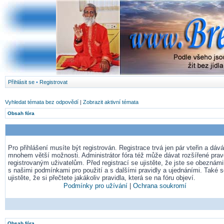
Přihlásit se
•
Registrovat
Vyhledat témata bez odpovědí
|
Zobrazit aktivní témata
Obsah fóra
Pro přihlášení musíte být registrován. Registrace trvá jen pár vteřin a dá
mnohem větší možnosti. Administrátor fóra též může dávat rozšířené pra
registrovaným uživatelům. Před registrací se ujistěte, že jste se obeznámil
s našimi podmínkami pro použití a s dalšími pravidly a ujednáními. Také 
ujistěte, že si přečtete jakákoliv pravidla, která se na fóru objeví.
Podmínky pro užívání
|
Ochrana soukromí
Obsah fóra