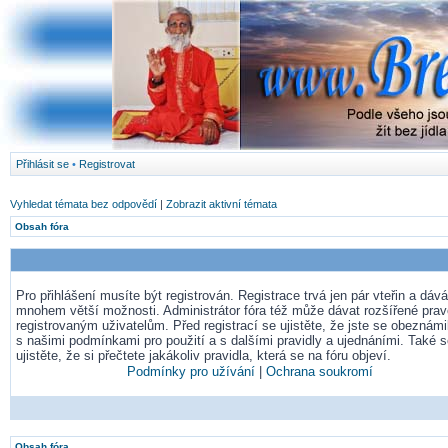
Přihlásit se
•
Registrovat
Vyhledat témata bez odpovědí
|
Zobrazit aktivní témata
Obsah fóra
Pro přihlášení musíte být registrován. Registrace trvá jen pár vteřin a dá
mnohem větší možnosti. Administrátor fóra též může dávat rozšířené pra
registrovaným uživatelům. Před registrací se ujistěte, že jste se obeznámil
s našimi podmínkami pro použití a s dalšími pravidly a ujednáními. Také 
ujistěte, že si přečtete jakákoliv pravidla, která se na fóru objeví.
Podmínky pro užívání
|
Ochrana soukromí
Obsah fóra