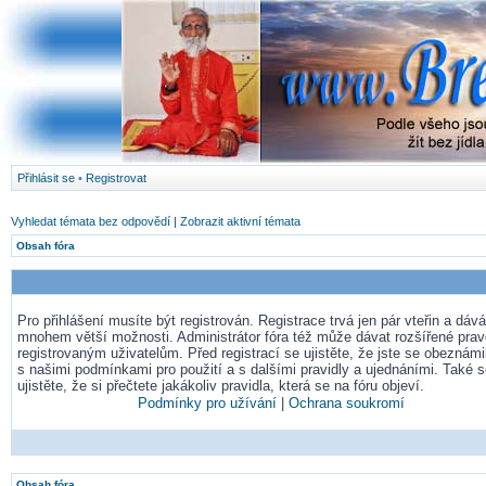
Přihlásit se
•
Registrovat
Vyhledat témata bez odpovědí
|
Zobrazit aktivní témata
Obsah fóra
Pro přihlášení musíte být registrován. Registrace trvá jen pár vteřin a dá
mnohem větší možnosti. Administrátor fóra též může dávat rozšířené pra
registrovaným uživatelům. Před registrací se ujistěte, že jste se obeznámil
s našimi podmínkami pro použití a s dalšími pravidly a ujednáními. Také 
ujistěte, že si přečtete jakákoliv pravidla, která se na fóru objeví.
Podmínky pro užívání
|
Ochrana soukromí
Obsah fóra