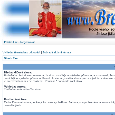
Přihlásit se
•
Registrovat
Vyhledat témata bez odpovědí
|
Zobrazit aktivní témata
Obsah fóra
Hledat klíčová slova:
Umístění
+
před slovem znamená, že slovo musí být ve výsledku přítomno, a
-
znamená, že s
nemá být ve výsledku přítomno. Pokud chcete, aby stačila shoda pouze s jedním z více slov, 
je do závorek oddělené znakem
|
. Použitím * nahradíte část slova
Vyhledat autora:
Zadáním * nahradíte část slova
Prohledávat fóra:
Zvolte fórum nebo fóra, ve kterých chcete vyhledávat. Subfóra jsou prohledávána automatick
nezvolíte jinak.