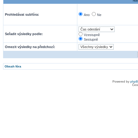
Nas
Prohledávat subfóra:
Ano
Ne
Seřadit výsledky podle:
Vzestupně
Sestupně
Omezit výsledky na předchozí:
Obsah fóra
Powered by
php
Čes