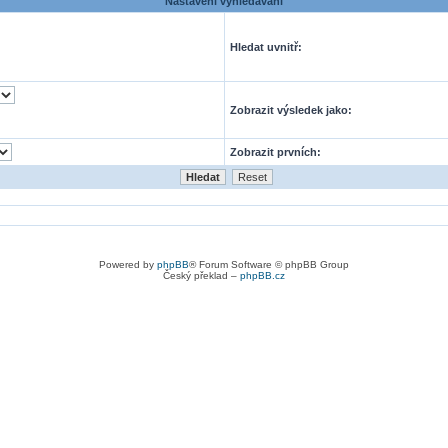
Nastavení vyhledávání
Hledat uvnitř:
Zobrazit výsledek jako:
Zobrazit prvních:
Powered by
phpBB
® Forum Software © phpBB Group
Český překlad –
phpBB.cz