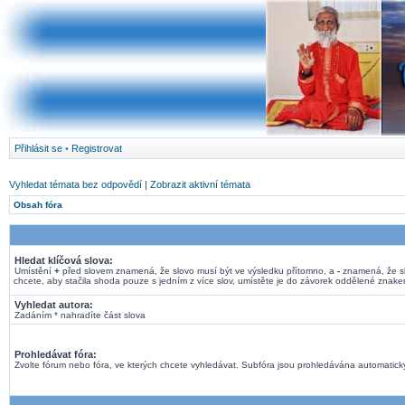
Přihlásit se
•
Registrovat
Vyhledat témata bez odpovědí
|
Zobrazit aktivní témata
Obsah fóra
Hledat klíčová slova:
Umístění
+
před slovem znamená, že slovo musí být ve výsledku přítomno, a
-
znamená, že sl
chcete, aby stačila shoda pouze s jedním z více slov, umístěte je do závorek oddělené znak
Vyhledat autora:
Zadáním * nahradíte část slova
Prohledávat fóra:
Zvolte fórum nebo fóra, ve kterých chcete vyhledávat. Subfóra jsou prohledávána automaticky