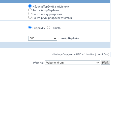
Názvy příspěvků a jejich texty
Pouze text příspěvku
Pouze názvy příspěvků
Pouze první příspěvek v tématu
Příspěvky
Témata
znaků příspěvku
Všechny časy jsou v UTC + 1 hodina [ Letní čas ]
Přejít na: