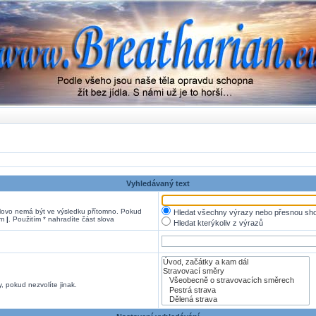
Vyhledávaný text
ovo nemá být ve výsledku přítomno. Pokud
Hledat všechny výrazy nebo přesnou sh
em
|
. Použitím * nahradíte část slova
Hledat kterýkoliv z výrazů
, pokud nezvolíte jinak.