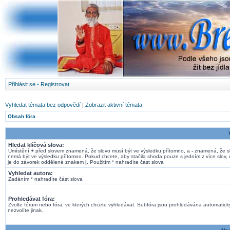
Přihlásit se
•
Registrovat
Vyhledat témata bez odpovědí
|
Zobrazit aktivní témata
Obsah fóra
Hledat klíčová slova:
Umístění
+
před slovem znamená, že slovo musí být ve výsledku přítomno, a
-
znamená, že s
nemá být ve výsledku přítomno. Pokud chcete, aby stačila shoda pouze s jedním z více slov, 
je do závorek oddělené znakem
|
. Použitím * nahradíte část slova
Vyhledat autora:
Zadáním * nahradíte část slova
Prohledávat fóra:
Zvolte fórum nebo fóra, ve kterých chcete vyhledávat. Subfóra jsou prohledávána automatick
nezvolíte jinak.