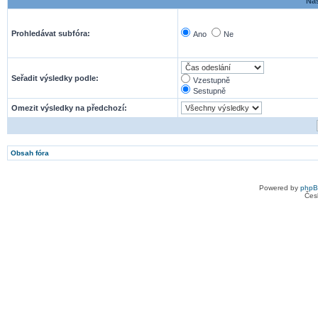
Nas
Prohledávat subfóra:
Ano
Ne
Seřadit výsledky podle:
Vzestupně
Sestupně
Omezit výsledky na předchozí:
Obsah fóra
Powered by
php
Čes