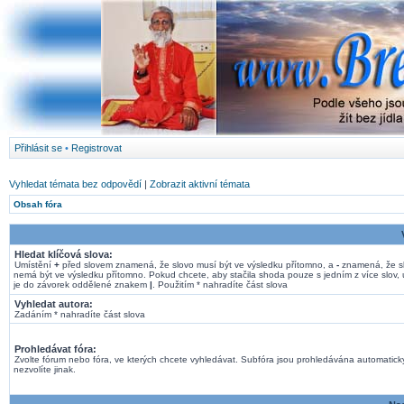
Přihlásit se
•
Registrovat
Vyhledat témata bez odpovědí
|
Zobrazit aktivní témata
Obsah fóra
Hledat klíčová slova:
Umístění
+
před slovem znamená, že slovo musí být ve výsledku přítomno, a
-
znamená, že s
nemá být ve výsledku přítomno. Pokud chcete, aby stačila shoda pouze s jedním z více slov, 
je do závorek oddělené znakem
|
. Použitím * nahradíte část slova
Vyhledat autora:
Zadáním * nahradíte část slova
Prohledávat fóra:
Zvolte fórum nebo fóra, ve kterých chcete vyhledávat. Subfóra jsou prohledávána automatick
nezvolíte jinak.