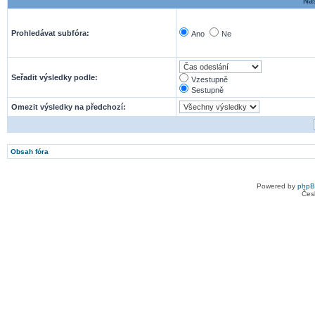
Nas
Prohledávat subfóra:
Ano
Ne
Seřadit výsledky podle:
Vzestupně
Sestupně
Omezit výsledky na předchozí:
Obsah fóra
Powered by
php
Čes