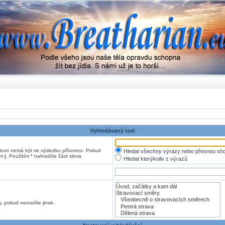
Vyhledávaný text
ovo nemá být ve výsledku přítomno. Pokud
Hledat všechny výrazy nebo přesnou sh
em
|
. Použitím * nahradíte část slova
Hledat kterýkoliv z výrazů
, pokud nezvolíte jinak.