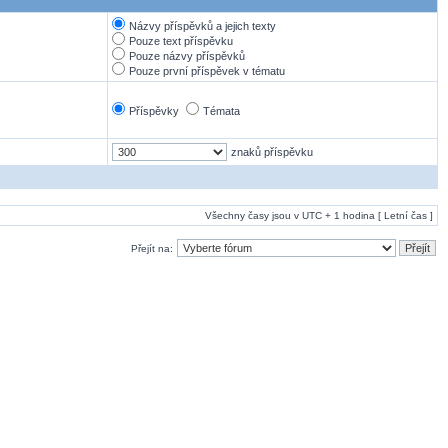
Názvy příspěvků a jejich texty
Pouze text příspěvku
Pouze názvy příspěvků
Pouze první příspěvek v tématu
Příspěvky
Témata
znaků příspěvku
Všechny časy jsou v UTC + 1 hodina [ Letní čas ]
Přejít na: