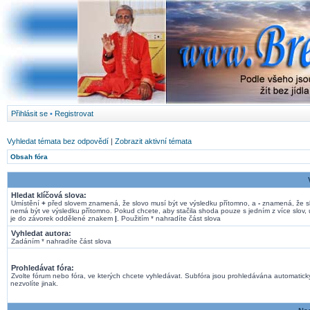
Přihlásit se
•
Registrovat
Vyhledat témata bez odpovědí
|
Zobrazit aktivní témata
Obsah fóra
Hledat klíčová slova:
Umístění
+
před slovem znamená, že slovo musí být ve výsledku přítomno, a
-
znamená, že s
nemá být ve výsledku přítomno. Pokud chcete, aby stačila shoda pouze s jedním z více slov, 
je do závorek oddělené znakem
|
. Použitím * nahradíte část slova
Vyhledat autora:
Zadáním * nahradíte část slova
Prohledávat fóra:
Zvolte fórum nebo fóra, ve kterých chcete vyhledávat. Subfóra jsou prohledávána automatick
nezvolíte jinak.