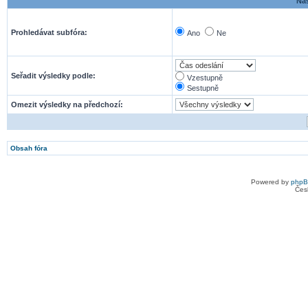
Nas
Prohledávat subfóra:
Ano
Ne
Seřadit výsledky podle:
Vzestupně
Sestupně
Omezit výsledky na předchozí:
Obsah fóra
Powered by
php
Čes