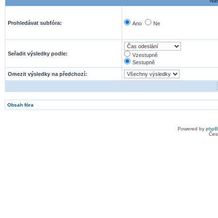
Nas
Prohledávat subfóra:
Ano
Ne
Seřadit výsledky podle:
Vzestupně
Sestupně
Omezit výsledky na předchozí:
Obsah fóra
Powered by
php
Čes