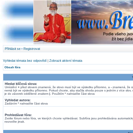
Přihlásit se
•
Registrovat
Vyhledat témata bez odpovědí
|
Zobrazit aktivní témata
Obsah fóra
Hledat klíčová slova:
Umístění
+
před slovem znamená, že slovo musí být ve výsledku přítomno, a
-
znamená, že s
nemá být ve výsledku přítomno. Pokud chcete, aby stačila shoda pouze s jedním z více slov, 
je do závorek oddělené znakem
|
. Použitím * nahradíte část slova
Vyhledat autora:
Zadáním * nahradíte část slova
Prohledávat fóra:
Zvolte fórum nebo fóra, ve kterých chcete vyhledávat. Subfóra jsou prohledávána automatick
nezvolíte jinak.